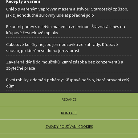
Recepty a vaření
Chléb s vařeným vepřovým masem a šťávou: Staročeský způsob,
jak z jednoduché suroviny udělat pořádné jídlo
Pikantní pánev s mletým masem a zeleninou: Šťavnatá směs na
křupavé česnekové topinky
Cuketové kuličky nejsou jen nouzovka ze zahrady: Křupavé
sousto, po kterém se doma jen zapráší
Zavařená dýně do moučníků: Zimní zásoba bez konzervantů a
zbytečné práce
Pivní rohlíky z domácí pekárny: Křupavé pečivo, které provoní celý
dům
REDAKCE
KONTAKT
ZÁSADY POUŽÍVÁNÍ COOKIES