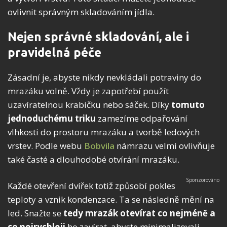
ovlivnit správným skladováním jídla.
Nejen správné skladování, ale i
pravidelná péče
Zásadní je, abyste nikdy nevkládali potraviny do
mrazáku volně. Vždy je zapotřebí použít
uzavíratelnou krabičku nebo sáček. Díky
tomuto
jednoduchému triku
zamezíme odpařování
vlhkosti do prostoru mrazáku a tvorbě ledových
vrstev. Podle webu
Bobvila
námrazu velmi ovlivňuje
také časté a dlouhodobé otvírání mrazáku.
Každé otevření dvířek totiž způsobí pokles
teploty a vznik kondenzace. Ta se následně mění na
led. Snažte se
tedy mrazák otevírat co nejméně a
co nejrychleji
ho zavírat, abyste minimalizovali