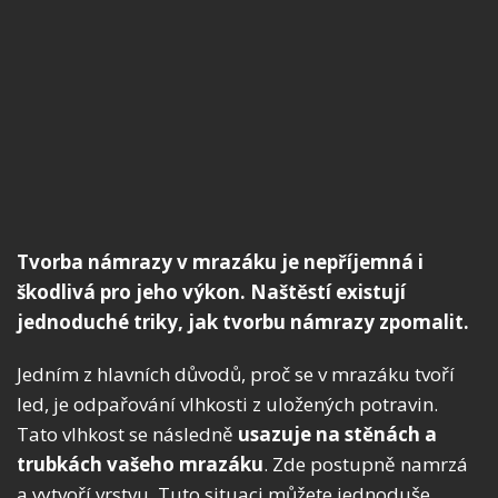
Tvorba námrazy v mrazáku je nepříjemná i
škodlivá pro jeho výkon. Naštěstí existují
jednoduché triky, jak tvorbu námrazy zpomalit.
Jedním z hlavních důvodů, proč se v mrazáku tvoří
led, je odpařování vlhkosti z uložených potravin.
Tato vlhkost se následně
usazuje na stěnách a
trubkách vašeho mrazáku
. Zde postupně namrzá
a vytvoří vrstvu. Tuto situaci můžete jednoduše