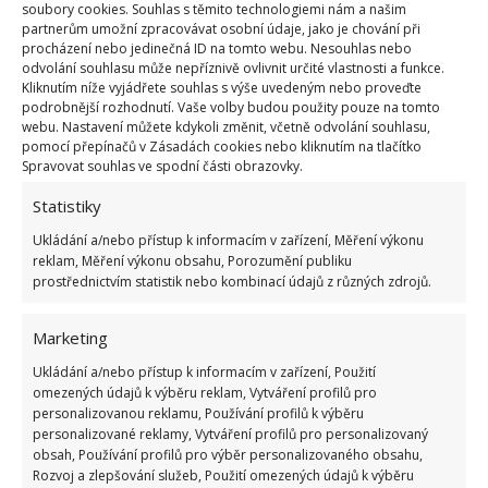
soubory cookies. Souhlas s těmito technologiemi nám a našim
Můžete použít
potravinovou nebo okenní
fólii,
partnerům umožní zpracovávat osobní údaje, jako je chování při
která je o něco silnější
a odolnější. Led se bude
procházení nebo jedinečná ID na tomto webu. Nesouhlas nebo
odvolání souhlasu může nepříznivě ovlivnit určité vlastnosti a funkce.
tvořit pouze na fólii, kterou z mrazáku snadno
Kliknutím níže vyjádřete souhlas s výše uvedeným nebo proveďte
odstraníte. Na BydlímeÚtulně jsme také radili, jaké
podrobnější rozhodnutí. Vaše volby budou použity pouze na tomto
webu. Nastavení můžete kdykoli změnit, včetně odvolání souhlasu,
můžete využít přírodní
pohlcovače zápachu v
pomocí přepínačů v Zásadách cookies nebo kliknutím na tlačítko
lednici
.
Spravovat souhlas ve spodní části obrazovky.
Statistiky
Ukládání a/nebo přístup k informacím v zařízení, Měření výkonu
reklam, Měření výkonu obsahu, Porozumění publiku
prostřednictvím statistik nebo kombinací údajů z různých zdrojů.
Marketing
Ukládání a/nebo přístup k informacím v zařízení, Použití
omezených údajů k výběru reklam, Vytváření profilů pro
personalizovanou reklamu, Používání profilů k výběru
personalizované reklamy, Vytváření profilů pro personalizovaný
obsah, Používání profilů pro výběr personalizovaného obsahu,
Rozvoj a zlepšování služeb, Použití omezených údajů k výběru