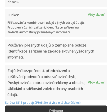
obsahu.
Funkce
Vždy aktivní
Přiřazování a kombinování údajů z jiných zdrojů údajů,
Propojení různých zařízení, Identifikace zařízení na
základě automaticky přenášených informací.
Přidejte svůj názor
Používání přesných údajů o zeměpisné poloze,
KOMENTOVAT
Identifikace zařízení na základě aktivně vyžádaných
informací.
Jiří Kolář
Zajištění bezpečnosti, předcházení a
Absolvent České zemědělské
zjišťování podvodů a odstraňování chyb,
univerzity, který je již od malička
velkým kutilem. V podstatě vše, co je
Poskytování a zobrazování reklamy a obsahu,
Vždy aktivní
možné najít v j...
[Více o autorovi]
Ukládání a sdělování voleb ochrany osobních
údajů.
Správa 1811 prodejců
Přečtěte si více o těchto účelech
Příjmout