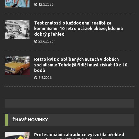
12.5.2026
Test znalostí o každodenní realitě za
komunismu: 10 retro otázek ukáže, kdo má
dobrý přehled
23.6.2026
Retro kvíz o oblíbených autech v dobách
socialismu: Tehdejší řidiči musí získat 10 z 10
bodů
6.5.2026
ŽHAVÉ NOVINKY
Profesionální zahradnice vytvořila přehled