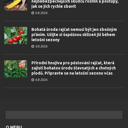
nejnebezpečnějších škůdců rostlin a postupy,
jak se jich rychle zbavit
6.8.2026
Bohatá úroda rajčat nemusí být jen zbožným
přáním. Užijte si úspěšnou sklizeň již během
letošní sezony
6.8.2026
Přírodní hnojiva pro pěstování rajčat, která
zajistí bohatou úrodu šťavnatých a chutných
plodů. Připravte se na letošní sezonu včas
6.8.2026
O WEBU