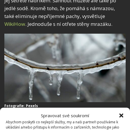
jej setřete hadříkem. Sáhnout můžete ale také po
jedlé sodě. Kromě toho, že pomáhá s námrazou,
také eliminuje nepříjemné pachy, vysvětluje
WikiHow
. Jednoduše s ní otřete stěny mrazáku.
Fotografie: Pexels
Spravovat své soukromí
Poslední trik, který vám ušetří spoustu času při
Abychom poskytli co nejlepší služby, my a naši partneři používáme k
odmrazování, je nalepení fólie na stěny mrazáku.
ukládání a/nebo přístupu k informacím o zařízeních, technologie jako