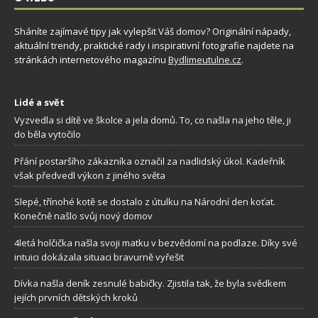
Sháníte zajímavé tipy jak vylepšit Váš domov? Originální nápady,
aktuální trendy, praktické rady i inspirativní fotografie najdete na
stránkách internetového magazínu
Bydlimeutulne.cz
.
Lidé a svět
Vyzvedla si dítě ve školce a jela domů. To, co našla na jeho těle, ji
do běla vytočilo
Přání postaršího zákazníka označil za nadlidský úkol. Kadeřník
však předvedl výkon z jiného světa
Slepé, třínohé kotě se dostalo z útulku na Národní den koťat.
Konečně našlo svůj nový domov
4letá holčička našla svoji matku v bezvědomí na podlaze. Díky své
intuici dokázala situaci bravurně vyřešit
Dívka našla deník zesnulé babičky. Zjistila tak, že byla svědkem
jejích prvních dětských kroků