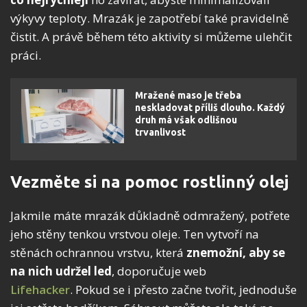
výkyvy teploty. Mrazák je zapotřebí také pravidelně
čistit. A právě během této aktivity si můžeme ulehčit
práci.
Mražené maso je třeba
neskladovat příliš dlouho. Každý
druh má však odlišnou
trvanlivost
Vezměte si na pomoc rostlinný olej
Jakmile máte mrazák důkladně odmražený, potřete
jeho stěny tenkou vrstvou oleje. Ten vytvoří na
stěnách ochrannou vrstvu, která
znemožní, aby se
na nich udržel led
, doporučuje web
Lifehacker
. Pokud se i přesto začne tvořit, jednoduše