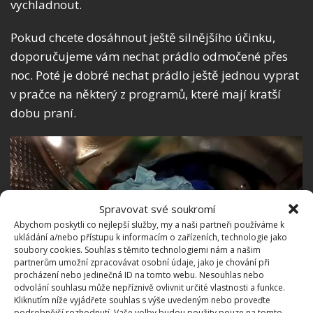
vychladnout.
Pokud chcete dosáhnout ještě silnějšího účinku,
doporučujeme vám nechat prádlo odmočené přes
noc. Poté je dobré nechat prádlo ještě jednou vyprat
v pračce na některý z programů, které mají kratší
dobu praní.
Spravovat své soukromí
Abychom poskytli co nejlepší služby, my a naši partneři používáme k
ukládání a/nebo přístupu k informacím o zařízeních, technologie jako
soubory cookies. Souhlas s těmito technologiemi nám a našim
partnerům umožní zpracovávat osobní údaje, jako je chování při
procházení nebo jedinečná ID na tomto webu. Nesouhlas nebo
odvolání souhlasu může nepříznivě ovlivnit určité vlastnosti a funkce.
Kliknutím níže vyjádřete souhlas s výše uvedeným nebo proveďte
podrobnější rozhodnutí. Vaše volby budou použity pouze na tomto