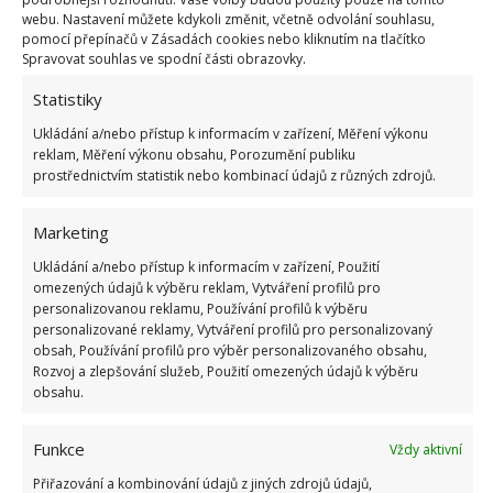
Do zásobníku pračky nasypejte pouze polovinu z
webu. Nastavení můžete kdykoli změnit, včetně odvolání souhlasu,
pomocí přepínačů v Zásadách cookies nebo kliknutím na tlačítko
obvyklé dávky pracího prášku. Po vyprání usušte
Spravovat souhlas ve spodní části obrazovky.
tak, jak jste zvyklí. A je to. Tento postup dokáže
Statistiky
odstranit jakékoliv skvrny. Vyperete s ním jak
oblečení, tak zaneřáděné utěrky a ručníky.
Ukládání a/nebo přístup k informacím v zařízení, Měření výkonu
reklam, Měření výkonu obsahu, Porozumění publiku
prostřednictvím statistik nebo kombinací údajů z různých zdrojů.
Marketing
Ukládání a/nebo přístup k informacím v zařízení, Použití
omezených údajů k výběru reklam, Vytváření profilů pro
personalizovanou reklamu, Používání profilů k výběru
personalizované reklamy, Vytváření profilů pro personalizovaný
obsah, Používání profilů pro výběr personalizovaného obsahu,
Rozvoj a zlepšování služeb, Použití omezených údajů k výběru
obsahu.
Funkce
Vždy aktivní
Přiřazování a kombinování údajů z jiných zdrojů údajů,