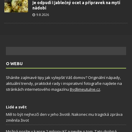
je odpudí i jablečný ocet a přípravek na mytí
nádobí
9.8.2026
O WEBU
Sháníte zajímavé tipy jak vylepšit Váš domov? Originální nápady,
aktuální trendy, praktické rady i inspirativní fotografie najdete na
stránkách internetového magazínu
Bydlimeutulne.cz
.
Lidé a svět
Měl to být nejhezčí den v jeho životě. Nakonec mu tragická zpráva
změnila život
Možná nosíte v kapse 2 miliony Kč a nevíte o tom. Tato drobná