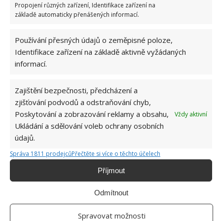
Propojení různých zařízení, Identifikace zařízení na
základě automaticky přenášených informací.
Používání přesných údajů o zeměpisné poloze,
Identifikace zařízení na základě aktivně vyžádaných
informací.
Fotografie: Marina Zhukova
Zajištění bezpečnosti, předcházení a
zjišťování podvodů a odstraňování chyb,
Poskytování a zobrazování reklamy a obsahu,
Vždy aktivní
Ukládání a sdělování voleb ochrany osobních
údajů.
Správa 1811 prodejců
Přečtěte si více o těchto účelech
Příjmout
Odmítnout
Spravovat možnosti