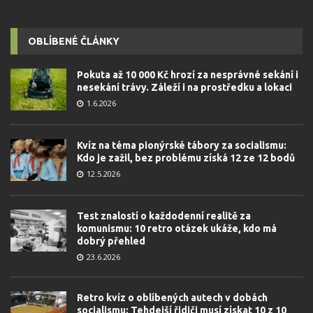
OBLÍBENÉ ČLÁNKY
Pokuta až 10 000 Kč hrozí za nesprávné sekání i
nesekání trávy. Záleží i na prostředku a lokaci
1.6.2026
Kvíz na téma pionýrské tábory za socialismu:
Kdo je zažil, bez problému získá 12 ze 12 bodů
12.5.2026
Test znalostí o každodenní realitě za
komunismu: 10 retro otázek ukáže, kdo má
dobrý přehled
23.6.2026
Retro kvíz o oblíbených autech v dobách
socialismu: Tehdejší řidiči musí získat 10 z 10