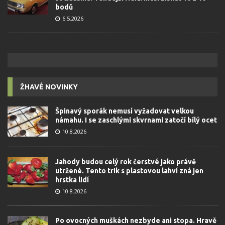
bodů
6.5.2026
ŽHAVÉ NOVINKY
Špinavý sporák nemusí vyžadovat velkou
námahu. I se zaschlými skvrnami zatočí bílý ocet
10.8.2026
Jahody budou celý rok čerstvé jako právě
utržené. Tento trik s plastovou lahví zná jen
hrstka lidí
10.8.2026
Po ovocných muškách nezbyde ani stopa. Hravě