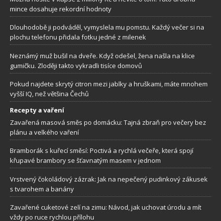
mince dosahuje rekordní hodnoty
Dlouhodobě ji podváděl, vymyslela mu pomstu. Každý večer si na
plochu telefonu přidala fotku jedné z milenek
Neznámý muž bušil na dveře. Když odešel, žena našla na klice
gumičku. Zloději takto vykradli tisíce domovů
Pokud najdete skrytý citron mezi jablky a hruškami, máte mnohem
vyšší IQ, než většina Čechů
Recepty a vaření
Zavařená masová směs po domácku: Tajná zbraň pro večery bez
plánu a velkého vaření
Bramborák s kuřecí směsí: Poctivá a rychlá večeře, která spojí
křupavé brambory se šťavnatým masem v jednom
Vrstvený čokoládový zázrak: Jak na nepečený pudinkový zákusek
s tvarohem a banány
Zavařené cuketové zelí na zimu: Návod, jak uchovat úrodu a mít
vždy po ruce rychlou přílohu