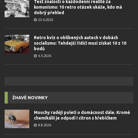
Test znalostí o každodenní realitě za
komunismu: 10 retro otázek ukáže, kdo má
dobrý přehled
23.6.2026
Retro kvíz o oblíbených autech v dobách
socialismu: Tehdejší řidiči musí získat 10 z 10
bodů
6.5.2026
ŽHAVÉ NOVINKY
Mouchy raději poletí o domácnost dále. Kromě
chemikálií je odpudí i citron s hřebíčkem
8.8.2026