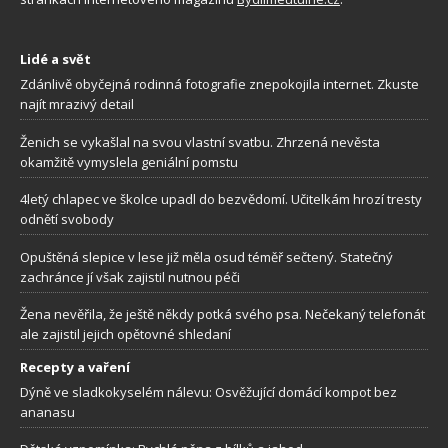
Lidé a svět
Zdánlivě obyčejná rodinná fotografie znepokojila internet. Zkuste
najít mrazivý detail
Ženich se vykašlal na svou vlastní svatbu. Zhrzená nevěsta
okamžitě vymyslela geniální pomstu
4letý chlapec ve školce upadl do bezvědomí. Učitelkám hrozí tresty
odnětí svobody
Opuštěná slepice v lese již měla osud téměř sečtený. Statečný
zachránce jí však zajistil nutnou péči
Žena nevěřila, že ještě někdy potká svého psa. Nečekaný telefonát
ale zajistil jejich opětovné shledaní
Recepty a vaření
Dýně ve sladkokyselém nálevu: Osvěžující domácí kompot bez
ananasu