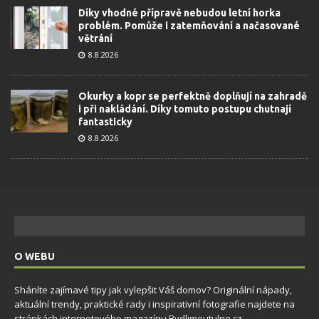
Díky vhodné přípravě nebudou letní horka
problém. Pomůže i zatemňování a načasované
větrání
8.8.2026
Okurky a kopr se perfektně doplňují na zahradě
i při nakládání. Díky tomuto postupu chutnají
fantasticky
8.8.2026
O WEBU
Sháníte zajímavé tipy jak vylepšit Váš domov? Originální nápady,
aktuální trendy, praktické rady i inspirativní fotografie najdete na
stránkách internetového magazínu
Bydlimeutulne.cz
.