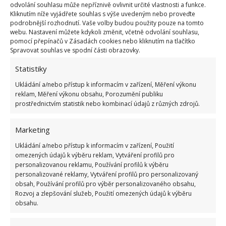
opakujte, jakmile vyroste do výšky přibližně 12 cm.
odvolání souhlasu může nepříznivě ovlivnit určité vlastnosti a funkce.
Vyhněte se nadměrnému používání hnojiv
Kliknutím níže vyjádřete souhlas s výše uvedeným nebo proveďte
podrobnější rozhodnutí. Vaše volby budou použity pouze na tomto
obsahujících dusík, protože
to může podporovat
webu. Nastavení můžete kdykoli změnit, včetně odvolání souhlasu,
růst listů na úkor tvorby cibule
. Česnekové hlízy
pomocí přepínačů v Zásadách cookies nebo kliknutím na tlačítko
Spravovat souhlas ve spodní části obrazovky.
jsou připravené ke sklizni, když spodní listy začnou
žloutnout a polehávat. U kvetoucího česneku je to ve
Statistiky
chvíli, kdy se zakroucený stonek s pacibulkou
Ukládání a/nebo přístup k informacím v zařízení, Měření výkonu
reklam, Měření výkonu obsahu, Porozumění publiku
narovná.
prostřednictvím statistik nebo kombinací údajů z různých zdrojů.
Zdroj:
Deccoria
Marketing
Ukládání a/nebo přístup k informacím v zařízení, Použití
omezených údajů k výběru reklam, Vytváření profilů pro
personalizovanou reklamu, Používání profilů k výběru
personalizované reklamy, Vytváření profilů pro personalizovaný
obsah, Používání profilů pro výběr personalizovaného obsahu,
Rozvoj a zlepšování služeb, Použití omezených údajů k výběru
obsahu.