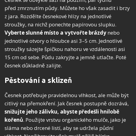
před zmrznutím půdy. Můžete ho však zasadit i brzy
z jara. Rozdělte česnekové hlízy na jednotlivé
stroužky, na nichž ponechte papírovou slupku.
Vyberte slunné místo a vytvořte brázdy
nebo
jednotlivé otvory o hloubce asi 3–5 cm. Jednotlivé
stroužky sázejte špičkou nahoru ve vzdálenosti asi
15 cm od sebe. Půdu zakryjte a jemně utlačte. Poté
česnek důkladně zalijte.
Pěstování a sklizeň
Česnek potřebuje pravidelnou vlhkost, ale může být
citlivý na přemokření. Jak česnek postupně dozrává,
snižujte jeho zálivku, abyste předešli hnilobě
kořenů
. Použijte vrstvu organického mulče, jako je
sláma nebo drcené listí, aby se udržela půdní