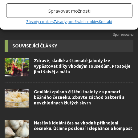
Spravovat možnosti
Zásady cookies
Zásady používání cookies
Kontakt
SOUVISEJÍCÍ ČLÁNKY
Zdravé, sladké a šťavnaté jahody lze
vypěstovat díky vhodným sousedům. Prospěje
jim i šalvěj a máta
Geniální způsob čištění toalety za pomoci
běžného česneku. Zbavte záchod bakterií a
nevzhledných žlutých skvrn
Nastává ideální čas na vhodné přihnojení
česneku. Účinně poslouží i slepičince a kompost