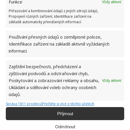
Funkce
Vždy aktivní
Přiřazování a kombinování údajů z jiných zdrojů údajů,
Propojení různých zařízení, Identifikace zařízení na
základě automaticky přenášených informací.
Používání přesných údajů o zeměpisné poloze,
Identifikace zařízení na základě aktivně vyžádaných
informací.
ČESNEK
PĚSTOVÁNÍ ČESNEKU
Zajištění bezpečnosti, předcházení a
zjišťování podvodů a odstraňování chyb,
VÝSADBA ČESNEKU
Poskytování a zobrazování reklamy a obsahu,
Vždy aktivní
Ukládání a sdělování voleb ochrany osobních
údajů.
Jiří Kolář
Správa 1811 prodejců
Přečtěte si více o těchto účelech
Absolvent České zemědělské
Příjmout
univerzity, který je již od malička
velkým kutilem. V podstatě vše, co je
možné najít v j...
[Více o autorovi]
Odmítnout