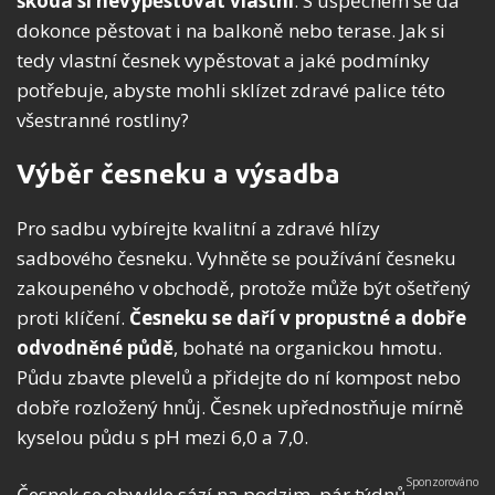
škoda si nevypěstovat vlastní
. S úspěchem se dá
dokonce pěstovat i na balkoně nebo terase. Jak si
tedy vlastní česnek vypěstovat a jaké podmínky
potřebuje, abyste mohli sklízet zdravé palice této
všestranné rostliny?
Výběr česneku a výsadba
Pro sadbu vybírejte kvalitní a zdravé hlízy
sadbového česneku. Vyhněte se používání česneku
zakoupeného v obchodě, protože může být ošetřený
proti klíčení.
Česneku se daří v propustné a dobře
odvodněné půdě
, bohaté na organickou hmotu.
Půdu zbavte plevelů a přidejte do ní kompost nebo
dobře rozložený hnůj. Česnek upřednostňuje mírně
kyselou půdu s pH mezi 6,0 a 7,0.
Česnek se obvykle sází na podzim, pár týdnů