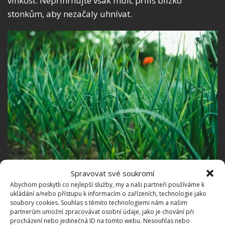
vlhkost. Nepřihrnujte však mulč příliš blízko
stonkům, aby nezačaly uhnívat.
Spravovat své soukromí
Fotografie: Freepik
Abychom poskytli co nejlepší služby, my a naši partneři používáme k
ukládání a/nebo přístupu k informacím o zařízeních, technologie jako
Česnek je žrout živin. Přihnojte ho tedy vyváženým
soubory cookies. Souhlas s těmito technologiemi nám a našim
hnojivem přibližně měsíc po výsadbě. Hnojení
partnerům umožní zpracovávat osobní údaje, jako je chování při
procházení nebo jedinečná ID na tomto webu. Nesouhlas nebo