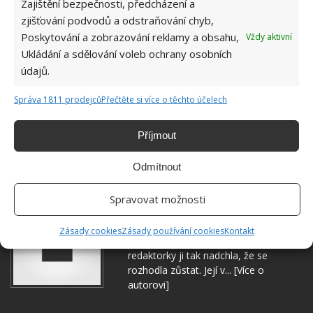
Zajištění bezpečnosti, předcházení a
zjišťování podvodů a odstraňování chyb,
Poskytování a zobrazování reklamy a obsahu,
Vždy aktivní
Ukládání a sdělování voleb ochrany osobních
údajů.
Správa 1811 prodejců
Přečtěte si více o těchto účelech
Příjmout
Odmítnout
Spravovat možnosti
Hana Musilová
Do redakce Bydlimeutulne.cz se
Zásady cookies
Zásady používání cookies
Kontakt
přidala během svých studií a práce
redaktorky ji tak nadchla, že se
rozhodla zůstat. Její v...
[Více o
autorovi]