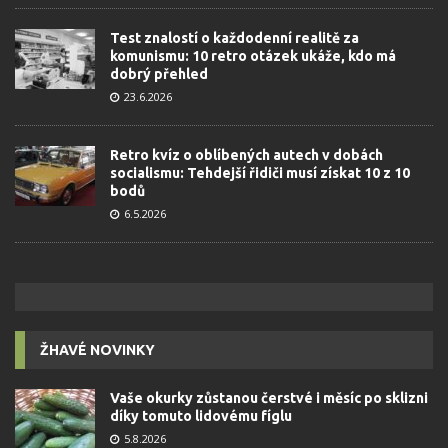
Test znalostí o každodenní realitě za
komunismu: 10 retro otázek ukáže, kdo má
dobrý přehled
23.6.2026
Retro kvíz o oblíbených autech v dobách
socialismu: Tehdejší řidiči musí získat 10 z 10
bodů
6.5.2026
ŽHAVÉ NOVINKY
Vaše okurky zůstanou čerstvé i měsíc po sklizni
díky tomuto lidovému fíglu
5.8.2026