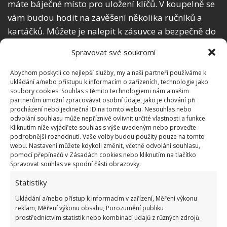
máte báječné místo pro uložení klíčů. V koupelně se
vám budou hodit na zavěšení několika ručníků a
kartáčků. Můžete je nalepit k zásuvce a bezpečně do
nich vložit nabíjející se telefon.
Spravovat své soukromí
Hlavní nápad se týká samozřejmě kuchyně. Vezměte
Abychom poskytli co nejlepší služby, my a naši partneři používáme k
si pár úchytek, nalepte je na vnitřní stranu
ukládání a/nebo přístupu k informacím o zařízeních, technologie jako
soubory cookies. Souhlas s těmito technologiemi nám a našim
kuchyňských dvířek, ideálně těch, kde máte
partnerům umožní zpracovávat osobní údaje, jako je chování při
schovány hrnce a pokličky. Do úchytek naskládejte
procházení nebo jedinečná ID na tomto webu. Nesouhlas nebo
odvolání souhlasu může nepříznivě ovlivnit určité vlastnosti a funkce.
jednotlivé pokličky a získáte tak naprosto praktickou
Kliknutím níže vyjádřete souhlas s výše uvedeným nebo proveďte
pomoc při jejich hledání. To, a spoustu dalšího lze
podrobnější rozhodnutí. Vaše volby budou použity pouze na tomto
webu. Nastavení můžete kdykoli změnit, včetně odvolání souhlasu,
z plastových úchytek vytvořit. Podívejte se na video a
pomocí přepínačů v Zásadách cookies nebo kliknutím na tlačítko
vyzkoušejte sami.
Spravovat souhlas ve spodní části obrazovky.
Statistiky
Ukládání a/nebo přístup k informacím v zařízení, Měření výkonu
reklam, Měření výkonu obsahu, Porozumění publiku
prostřednictvím statistik nebo kombinací údajů z různých zdrojů.