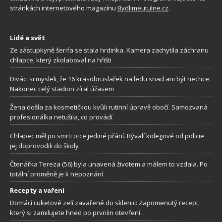
stránkách internetového magazínu
Bydlimeutulne.cz
.
Lidé a svět
Ze zástupkyně šerifa se stala hrdinka. Kamera zachytila záchranu
chlapce, který zkolaboval na hřišti
Diváci si mysleli, že 16 krasobruslařek na ledu snad ani být nechce.
Nakonec celý stadion zíral úžasem
Žena došla za kosmetičkou kvůli rutinní úpravě obočí. Samozvaná
profesionálka netušila, co provádí
Chlapec měl po smrti otce jediné přání. Bývalí kolegové od policie
jej doprovodili do školy
Čtenářka Tereza (56) byla unavená životem a málem to vzdala. Po
totální proměně je k nepoznání
Recepty a vaření
Domácí cuketové zelí zavařené do sklenic: Zapomenutý recept,
který si zamilujete hned po prvním otevření