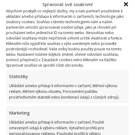
stráví spolu překrásný čas s nezapomenutelnými
Spravovat své soukromí
výhledy. Ba co víc, může si užít také luxusní masáže
Abychom poskytli co nejlepší služby, my a naši partneři používáme k
ukládání a/nebo přístupu k informacím o zařízeních, technologie jako
nebo špičkovou snídani do postele.
soubory cookies. Souhlas s těmito technologiemi nám a našim
partnerům umožní zpracovávat osobní údaje, jako je chování při
procházení nebo jedinečná ID na tomto webu. Nesouhlas nebo
odvolání souhlasu může nepříznivě ovlivnit určité vlastnosti a funkce.
Kliknutím níže vyjádřete souhlas s výše uvedeným nebo proveďte
podrobnější rozhodnutí. Vaše volby budou použity pouze na tomto
webu. Nastavení můžete kdykoli změnit, včetně odvolání souhlasu,
pomocí přepínačů v Zásadách cookies nebo kliknutím na tlačítko
Spravovat souhlas ve spodní části obrazovky.
Statistiky
Ukládání a/nebo přístup k informacím v zařízení, Měření výkonu
reklam, Měření výkonu obsahu, Porozumění publiku
prostřednictvím statistik nebo kombinací údajů z různých zdrojů.
Marketing
Ukládání a/nebo přístup k informacím v zařízení, Použití
omezených údajů k výběru reklam, Vytváření profilů pro
personalizovanou reklamu, Používání profilů k výběru