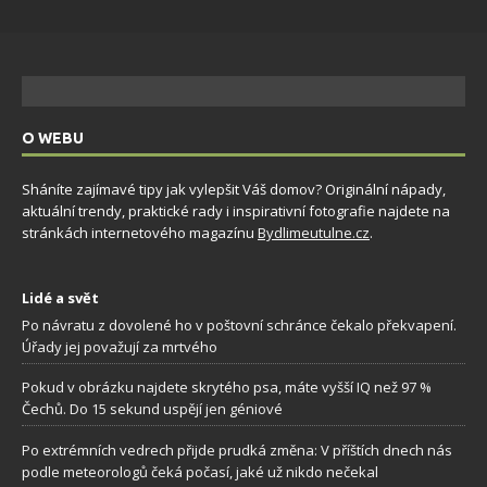
O WEBU
Sháníte zajímavé tipy jak vylepšit Váš domov? Originální nápady,
aktuální trendy, praktické rady i inspirativní fotografie najdete na
stránkách internetového magazínu
Bydlimeutulne.cz
.
Lidé a svět
Po návratu z dovolené ho v poštovní schránce čekalo překvapení.
Úřady jej považují za mrtvého
Pokud v obrázku najdete skrytého psa, máte vyšší IQ než 97 %
Čechů. Do 15 sekund uspějí jen géniové
Po extrémních vedrech přijde prudká změna: V příštích dnech nás
podle meteorologů čeká počasí, jaké už nikdo nečekal