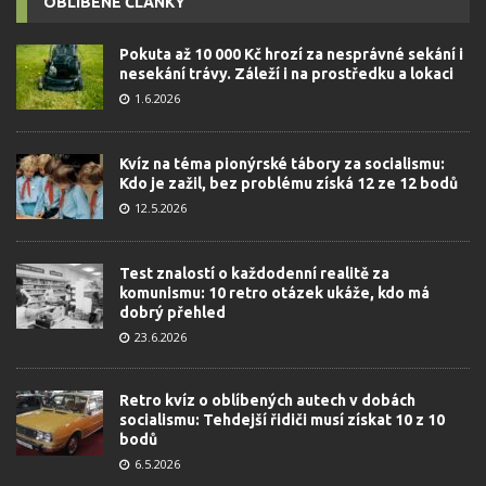
OBLÍBENÉ ČLÁNKY
Pokuta až 10 000 Kč hrozí za nesprávné sekání i
nesekání trávy. Záleží i na prostředku a lokaci
1.6.2026
Kvíz na téma pionýrské tábory za socialismu:
Kdo je zažil, bez problému získá 12 ze 12 bodů
12.5.2026
Test znalostí o každodenní realitě za
komunismu: 10 retro otázek ukáže, kdo má
dobrý přehled
23.6.2026
Retro kvíz o oblíbených autech v dobách
socialismu: Tehdejší řidiči musí získat 10 z 10
bodů
6.5.2026