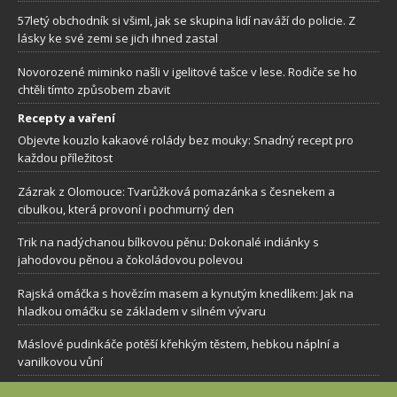
57letý obchodník si všiml, jak se skupina lidí naváží do policie. Z
lásky ke své zemi se jich ihned zastal
Novorozené miminko našli v igelitové tašce v lese. Rodiče se ho
chtěli tímto způsobem zbavit
Recepty a vaření
Objevte kouzlo kakaové rolády bez mouky: Snadný recept pro
každou příležitost
Zázrak z Olomouce: Tvarůžková pomazánka s česnekem a
cibulkou, která provoní i pochmurný den
Trik na nadýchanou bílkovou pěnu: Dokonalé indiánky s
jahodovou pěnou a čokoládovou polevou
Rajská omáčka s hovězím masem a kynutým knedlíkem: Jak na
hladkou omáčku se základem v silném vývaru
Máslové pudinkáče potěší křehkým těstem, hebkou náplní a
vanilkovou vůní