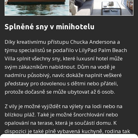
Splněné sny v minihotelu
Díky kreativnímu přístupu Chucka Andersona a
týmu specialistů se podařilo v LilyPad Palm Beach
Villa splnit všechny sny, které luxusní hotel může
svým zákazníkům nabídnout. Dům na vodě je
nadmíru působivý, navíc dokáže naplnit veškeré
představy pro dovolenou s dětmi nebo přáteli,
protože dočasně se může ubytovat až 6 osob.
Z vily je možné vyjíždět na výlety na lodi nebo na
blízkou pláž. Také je možné šnorchlování nebo
opalování na terase, která je součástí domu. K
dispozici je také plně vybavená kuchyně, rodina tak