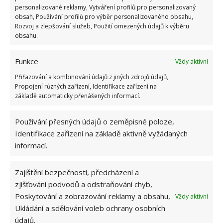
personalizované reklamy, Vytváření profilů pro personalizovaný
obsah, Používání profilů pro výběr personalizovaného obsahu,
Rozvoj a zlepšování služeb, Použití omezených údajů k výběru
obsahu.
Funkce
Vždy aktivní
Přiřazování a kombinování údajů z jiných zdrojů údajů,
Masér i snídaně
Propojení různých zařízení, Identifikace zařízení na
základě automaticky přenášených informací.
Zříci se totiž nemusíte ani tradičních hotelových
služeb, jako jsou masáže nebo donáška snídaně do
Používání přesných údajů o zeměpisné poloze,
Identifikace zařízení na základě aktivně vyžádaných
pokoje. V rámci pronájmu plovoucího domu je totiž
informací.
také 24hodinová hotelová služba s dovozem snídaně
z blízké restaurace Boat House v Palm Beach. Jistě
Zajištění bezpečnosti, předcházení a
tedy nepřekvapí, že netradiční masáž si můžete užít
zjišťování podvodů a odstraňování chyb,
na terase hausbótu, kam za vámi dorazí
Poskytování a zobrazování reklamy a obsahu,
Vždy aktivní
profesionální masér nebo fyzioterapeut. To vše za
Ukládání a sdělování voleb ochrany osobních
300 dolarů na noc. Bez dodatečných služeb si rodina
údajů.