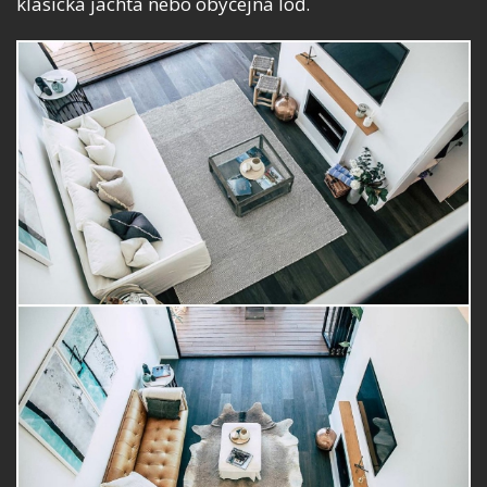
klasická jachta nebo obyčejná loď.