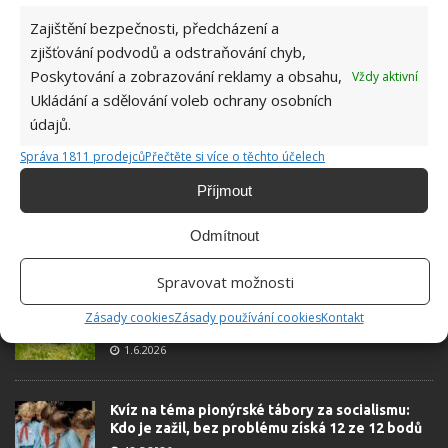
Zajištění bezpečnosti, předcházení a
zjišťování podvodů a odstraňování chyb,
Poskytování a zobrazování reklamy a obsahu,
Vždy aktivní
Ukládání a sdělování voleb ochrany osobních
údajů.
Správa 1811 prodejců
Přečtěte si více o těchto účelech
Příjmout
Odmítnout
OBLÍBENÉ ČLÁNKY
Spravovat možnosti
Pokuta až 10 000 Kč hrozí za nesprávné sekání i
Zásady cookies
Zásady používání cookies
Kontakt
nesekání trávy. Záleží i na prostředku a lokaci
1.6.2026
Kvíz na téma pionýrské tábory za socialismu:
Kdo je zažil, bez problému získá 12 ze 12 bodů