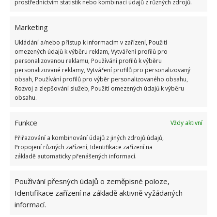
prostřednictvím statistik nebo kombinací údajů z různých zdrojů.
na nahrazení ztracený
ch v
ěcí
. Je v
šak důležit
é
si
uvě
domit,
ž
e ne v
šechny živelní katastrofy jsou
Marketing
v pojištění automaticky zahrnuty. Při sjednávání
pojistn
é
smlouvy je třeba si zvolit konkr
é
tní živelní
Ukládání a/nebo přístup k informacím v zařízení, Použití
omezených údajů k výběru reklam, Vytváření profilů pro
pohromy. V každ
é
m případě je pojištění nemovitosti
personalizovanou reklamu, Používání profilů k výběru
dobrým krokem k ochraně vašeho majetku a k
personalizované reklamy, Vytváření profilů pro personalizovaný
obsah, Používání profilů pro výběr personalizovaného obsahu,
finanční
stabilit
ě v případě přírodní katastrofy.
Rozvoj a zlepšování služeb, Použití omezených údajů k výběru
obsahu.
Funkce
Vždy aktivní
Přiřazování a kombinování údajů z jiných zdrojů údajů,
Propojení různých zařízení, Identifikace zařízení na
Jiří Kolář
základě automaticky přenášených informací.
Absolvent České zemědělské
univerzity, který je již od malička
Používání přesných údajů o zeměpisné poloze,
velkým kutilem. V podstatě vše, co je
Identifikace zařízení na základě aktivně vyžádaných
možné najít v j...
[Více o autorovi]
informací.