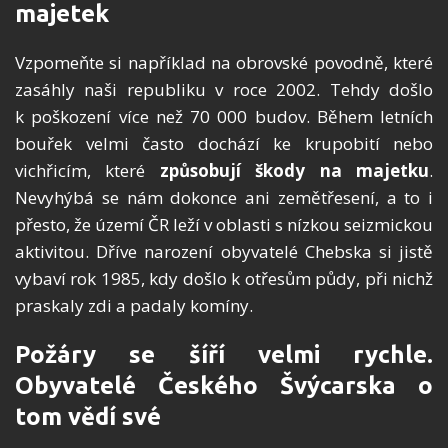
majetek
Vzpomeňte si například na obrovsk
é
povodně, kter
é
zasáhly naši republiku v roce 2002. Tehdy došlo
k poš
kozen
í více než 70 000 budov. Během letní
ch
bou
řek velmi často dochází ke krupobití nebo
vichřicím, kter
é
způsobují škody na majetku
.
Nevyhýbá se nám dokonce ani zemětřesení, a to i
př
esto,
že území Č
R le
ží v oblasti s nízkou seizmickou
aktivitou. Dříve narození obyvatel
é
Chebska si jistě
vybaví rok 1985, kdy došlo k otřesům půdy, př
i nich
ž
praskaly zdi a padaly komíny.
Požáry se šíří velmi rychle.
Obyvatelé Česk
é
ho Švýcarska o
tom vědí sv
é