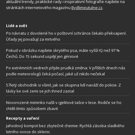
aktuální trendy, praktické rady i inspirativní fotografie najdete na
stránkách internetového magazínu
Bydlimeutulne.cz
.
Lidé a svět
Po návratu z dovolené ho v poštovní schránce čekalo překvapení.
Úřady jej považují za mrtvého
Pokud v obrázku najdete skrytého psa, máte vyšší IQ než 97 %
Čechů. Do 15 sekund uspějí jen géniové
Po extrémních vedrech přijde prudká změna: V příštích dnech nás
podle meteorologů čeká počasí, jaké už nikdo nečekal
57letý obchodník si všiml, jak se skupina lidí naváží do policie. Z
lásky ke své zemi se jich ihned zastal
Novorozené miminko našli v igelitové tašce v lese. Rodiče se ho
chtěli tímto způsobem zbavit
Recepty a vaření
Jahodový kompot bez zbytečné chemie: Rychlá zásoba sladkého
letního ovoce do sklenic