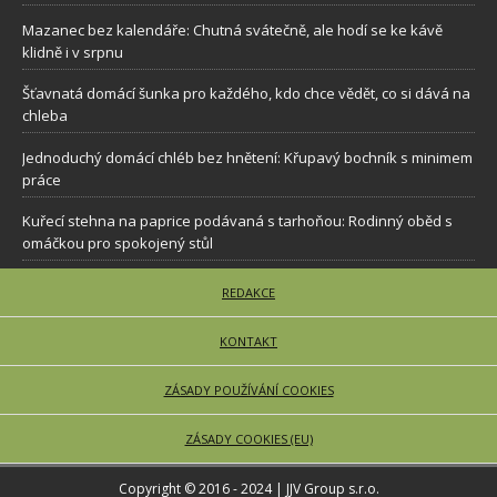
Mazanec bez kalendáře: Chutná svátečně, ale hodí se ke kávě
klidně i v srpnu
Šťavnatá domácí šunka pro každého, kdo chce vědět, co si dává na
chleba
Jednoduchý domácí chléb bez hnětení: Křupavý bochník s minimem
práce
Kuřecí stehna na paprice podávaná s tarhoňou: Rodinný oběd s
omáčkou pro spokojený stůl
REDAKCE
KONTAKT
ZÁSADY POUŽÍVÁNÍ COOKIES
ZÁSADY COOKIES (EU)
Copyright © 2016 - 2024 | JJV Group s.r.o.