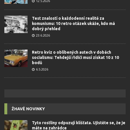
12.5.2026
Test znalostí o každodenní realitě za
komunismu: 10 retro otázek ukáže, kdo má
dobrý přehled
23.6.2026
Retro kvíz o oblíbených autech v dobách
socialismu: Tehdejší řidiči musí získat 10 z 10
bodů
6.5.2026
ŽHAVÉ NOVINKY
Tyto rostliny odpuzují klíšťata. Ujistěte se, že je
máte na zahrádce