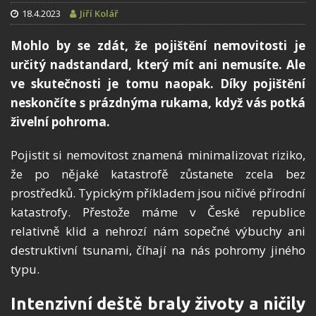
18.4.2023
Jiří Kolář
Mohlo by se zdát, že pojištění nemovitosti je
určitý nadstandard, který mít ani nemusíte. Ale
ve skutečnosti je tomu naopak. Díky pojištění
neskončíte s prázdnýma rukama, když vás potká
živelní pohroma.
Pojistit si nemovitost znamená minimalizovat riziko,
že po nějak
é
katastrof
ě zůstanete zcela bez
prostředků. Typickým příkladem jsou ničiv
é
přírodní
katastrofy. Př
esto
že máme v Česk
é
republice
relativně klid a nehrozí ná
m sope
čn
é
výbuchy ani
destruktivní tsunami, číhají
na n
ás pohromy jin
é
ho
typu.
Intenzivní deště braly životy a ničily