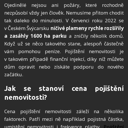
Ojediněl
é
nejsou ani požáry, kter
é
rozhodně
nezpů
sob
í vždy jen člověk. Nemusíme přitom chodit
tak daleko do minulosti. V červenci roku 2022 se
v Česk
é
m Švýcarsku
ničiv
é
plameny rychle rozšířily
a zasáhly 1600 ha parku
a zničily několik domů.
Když už se něco takov
é
ho stane, alespoň částečně
vám pomohou peníze. Pojištění nemovitosti je
v takov
é
m případě finanční injekcí, díky níž můžete
dům opravit nebo získáte podporu do nov
é
ho
začátku.
Jak se stanoví cena pojištění
nemovitosti?
Cena pojištění nemovitosti záleží
na n
ěkolika
faktorech. Patří mezi ně například pojistná částka,
umístění nemovitosti i frekvence platby.
Pojištění