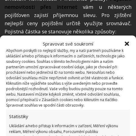
nemovitosti př
es internet
vám u některých
pojišťoven zajistí příjemnou slevu. Pro zjištění
nejlepší ceny pojištění určitě využijte srovnávač.
Pojistná částka se stanovuje několika způsoby:
Spravovat své soukromí
Odhad provede
pracovník pojišťovny
,
·
Abychom poskytli co nejlepší služby, my a naši partneři používáme k
u kter
é
si pojištění sjedná
te.
ukládání a/nebo přístupu k informacím o zařízeních, technologie jako
soubory cookies. Souhlas s těmito technologiemi nám a našim
partnerům umožní zpracovávat osobní údaje, jako je chování při
Výši pojistné částky si určíte sami
·
procházení nebo jedinečná ID na tomto webu. Nesouhlas nebo
(tady ale pozor na podpojištění
odvolání souhlasu může nepříznivě ovlivnit určité vlastnosti a funkce.
Kliknutím níže vyjádřete souhlas s výše uvedeným nebo proveďte
nemovitosti).
podrobnější rozhodnutí. Vaše volby budou použity pouze na tomto
webu. Nastavení můžete kdykoli změnit, včetně odvolání souhlasu,
Odhadem na základě
znaleck
é
ho
·
pomocí přepínačů v Zásadách cookies nebo kliknutím na tlačítko
Spravovat souhlas ve spodní části obrazovky.
posudku
.
Statistiky
Pojištění může pokrýt náklady na opravy nebo
Ukládání a/nebo přístup k informacím v zařízení, Měření výkonu
obnovu poš
kozen
é
nemovitosti, stejně jako náklady
reklam, Měření výkonu obsahu, Porozumění publiku