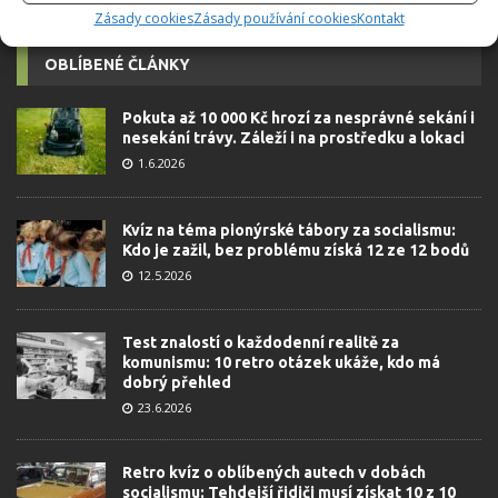
Zásady cookies
Zásady používání cookies
Kontakt
OBLÍBENÉ ČLÁNKY
Pokuta až 10 000 Kč hrozí za nesprávné sekání i
nesekání trávy. Záleží i na prostředku a lokaci
1.6.2026
Kvíz na téma pionýrské tábory za socialismu:
Kdo je zažil, bez problému získá 12 ze 12 bodů
12.5.2026
Test znalostí o každodenní realitě za
komunismu: 10 retro otázek ukáže, kdo má
dobrý přehled
23.6.2026
Retro kvíz o oblíbených autech v dobách
socialismu: Tehdejší řidiči musí získat 10 z 10