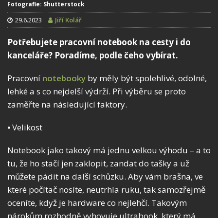
Fotografie: Shutterstock
29.6.2023
Jiří Kolář
Potřebujete pracovní notebook na cesty i do
kanceláře? Poradíme, podle čeho vybírat.
Pracovní
notebooky
by měly být spolehlivé, odolné,
lehké a s co nejdelší výdrží. Při výběru se proto
zaměřte na následující faktory.
⦁ Velikost
Notebook jako takový má jednu velkou výhodu – a to
tu, že ho stačí jen zaklopit, zandat do tašky a už
můžete pádit na další schůzku. Aby vám brašna, ve
které počítač nosíte, neutrhla ruku, tak samozřejmě
oceníte, když je hardware co nejlehčí. Takovým
nárokům rozhodně vyhovuje ultrabook, který má