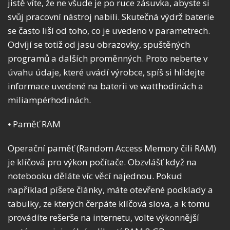
jistě víte, že ne všude je po ruce zásuvka, abyste si
svůj pracovní nástroj nabili. Skutečná výdrž baterie
se často liší od toho, co je uvedeno v parametrech.
Odvíjí se totiž od jasu obrazovky, spuštěných
programů a dalších proměnných. Proto neberte v
úvahu údaje, které uvádí výrobce, spíš si hlídejte
informace uvedené na baterii ve watthodinách a
miliampérhodinách.
⦁ Paměť RAM
Operační paměť (Random Access Memory čili RAM)
je klíčová pro výkon počítače. Obzvlášť když na
notebooku děláte víc věcí najednou. Pokud
například píšete články, máte otevřené podklady a
tabulky, ze kterých čerpáte klíčová slova, a k tomu
provádíte rešerše na internetu, volte výkonnější