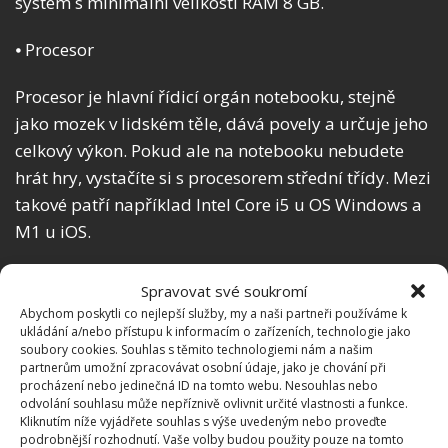
systém s minimální velikostí RAM 8 GB.
⦁ Procesor
Procesor je hlavní řídicí orgán notebooku, stejně
jako mozek v lidském těle, dává povely a určuje jeho
celkový výkon. Pokud ale na notebooku nebudete
hrát hry, vystačíte si s procesorem střední třídy. Mezi
takové patří například Intel Core i5 u OS Windows a
M1 u iOS.
⦁ Úložiště
Spravovat své soukromí
Abychom poskytli co nejlepší služby, my a naši partneři používáme k
Úložiště nebo také pevný disk slouží k ukládání
ukládání a/nebo přístupu k informacím o zařízeních, technologie jako
soubory cookies. Souhlas s těmito technologiemi nám a našim
všech dat v notebooku. Typ a velikost úložiště, stejně
partnerům umožní zpracovávat osobní údaje, jako je chování při
jako procesor a RAM, ovlivňují rychlost a výkon
procházení nebo jedinečná ID na tomto webu. Nesouhlas nebo
odvolání souhlasu může nepříznivě ovlivnit určité vlastnosti a funkce.
počítače. Pro pracovní notebook doporučujeme SSD
Kliknutím níže vyjádřete souhlas s výše uvedeným nebo proveďte
a HDD + SSD s minimální kapacitou „čím vyšší, tím
podrobnější rozhodnutí. Vaše volby budou použity pouze na tomto