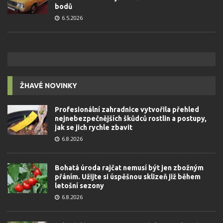
bodů
6.5.2026
ŽHAVÉ NOVINKY
Profesionální zahradnice vytvořila přehled
nejnebezpečnějších škůdců rostlin a postupy,
jak se jich rychle zbavit
6.8.2026
Bohatá úroda rajčat nemusí být jen zbožným
přáním. Užijte si úspěšnou sklizeň již během
letošní sezony
6.8.2026