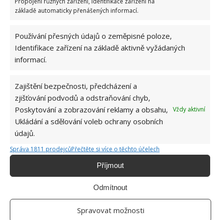
Propojení různých zařízení, Identifikace zařízení na
základě automaticky přenášených informací.
Používání přesných údajů o zeměpisné poloze,
Identifikace zařízení na základě aktivně vyžádaných
Jiří Kolář
informací.
Absolvent České zemědělské
univerzity, který je již od malička
Zajištění bezpečnosti, předcházení a
velkým kutilem. V podstatě vše, co je
zjišťování podvodů a odstraňování chyb,
možné najít v j...
[Více o autorovi]
Poskytování a zobrazování reklamy a obsahu,
Vždy aktivní
Ukládání a sdělování voleb ochrany osobních
údajů.
Správa 1811 prodejců
Přečtěte si více o těchto účelech
Příjmout
Odmítnout
Spravovat možnosti