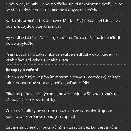
Obával se, že pitbul jeho manželky, ublíží novorozené dceři. To, co
se stalo, když je nechali samotné v obýváku, nečekal
Kadeřník proměnil bezdomovce Marka: Z výsledku cizí lidé sotva
poznali, že jde o stejného muže
Vyzvedla si dítě ve školce a jela domů. To, co našla na jeho těle, ji
do běla vytočilo
Přání postaršího zákazníka označil za nadlidský úkol. Kadeřník
však předvedl výkon z jiného světa
Recepty a vaření
Chléb s vařeným vepřovým masem a šťávou: Staročeský způsob,
jak z jednoduché suroviny udělat pořádné jídlo
Pikantní pánev s mletým masem a zeleninou: Šťavnatá směs na
křupavé česnekové topinky
Cuketové kuličky nejsou jen nouzovka ze zahrady: Křupavé
sousto, po kterém se doma jen zapráší
Zavařená dýně do moučníků: Zimní zásoba bez konzervantů a