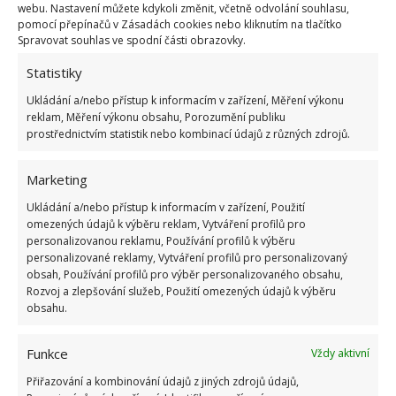
webu. Nastavení můžete kdykoli změnit, včetně odvolání souhlasu,
lepší“. 🙂
pomocí přepínačů v Zásadách cookies nebo kliknutím na tlačítko
Spravovat souhlas ve spodní části obrazovky.
⦁ Konektivita
Statistiky
Nezapomeňte ani na všechny potřebné konektory a
Ukládání a/nebo přístup k informacím v zařízení, Měření výkonu
bezdrátová připojení, mezi něž patří:
reklam, Měření výkonu obsahu, Porozumění publiku
prostřednictvím statistik nebo kombinací údajů z různých zdrojů.
⦁ wi-fi,
Marketing
⦁ bluetooth,
⦁ USB,
Ukládání a/nebo přístup k informacím v zařízení, Použití
omezených údajů k výběru reklam, Vytváření profilů pro
⦁ jack 3,5 mm,
personalizovanou reklamu, Používání profilů k výběru
⦁ čtečka paměťových karet apod.
personalizované reklamy, Vytváření profilů pro personalizovaný
obsah, Používání profilů pro výběr personalizovaného obsahu,
Rozvoj a zlepšování služeb, Použití omezených údajů k výběru
Pokud váš vysněný pracovní notebook nedisponuje
obsahu.
všemi potřebnými připojeními, nevěšte hlavu.
Pořiďte si univerzální panel, který potřebné porty má
Funkce
Vždy aktivní
(tzv. Port Hub, USB Hub či dokovací stanice).
Přiřazování a kombinování údajů z jiných zdrojů údajů,