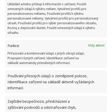
Ukládání a/nebo přístup k informacím v zařízení, Použití
nanášení druhé vrstvy odlupovat. Pokud malujete ve
omezených údajů k výběru reklam, Vytváření profilů pro
večerních hodinách za umělého světla, riskujete
personalizovanou reklamu, Používání profilů k výběru
personalizované reklamy, Vytváření profilů pro personalizovaný
přehlédnutí šmouh a dalších případných
obsah, Používání profilů pro výběr personalizovaného obsahu,
nedokonalostí.
Rozvoj a zlepšování služeb, Použití omezených údajů k výběru
obsahu.
Fotografie: Depositphotos
Funkce
Vždy aktivní
Přiřazování a kombinování údajů z jiných zdrojů údajů,
Propojení různých zařízení, Identifikace zařízení na
základě automaticky přenášených informací.
Používání přesných údajů o zeměpisné poloze,
Identifikace zařízení na základě aktivně vyžádaných
informací.
Zajištění bezpečnosti, předcházení a
zjišťování podvodů a odstraňování chyb,