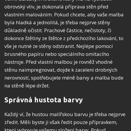
obrovský vliv, je dokonalá příprava stěn před
vlastním malováním. Pokud chcete, aby vaše malba
byla hladká a jednolitá, je třeba nejprve stěny
důkladně očistit. Prachové částice, nečistoty, či
dokonce štětiny ze štětce z předchozího lakování, to
vše je nutné ze stěny odstranit. Nejlépe pomocí
brusného papíru nebo speciálního omítacího
nástroje. Před vlastní malbou je rovněž vhodné
stěnu naimpregnovat, dojde k zacelení drobných
nerovností, spotřebujete méně barvy a malba bude
na stěně lépe držet.
Správná hustota barvy
Každý ví, že hustou malířskou barvu je třeba nejprve
zředit. Měli byste ji však ředit pouze přípravkem,
který vyhovuje vašemu složení barvy. Pokud