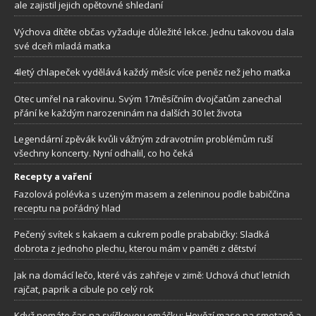
ale zajistil jejich opětovné shledaní
Výchova dítěte občas vyžaduje důležité lekce. Jednu takovou dala
své dceři mladá matka
4letý chlapeček vydělává každý měsíc více peněz než jeho matka
Otec umřel na rakovinu. Svým 17měsíčním dvojčatům zanechal
přání ke každým narozeninám na dalších 30 let života
Legendární zpěvák kvůli vážným zdravotním problémům ruší
všechny koncerty. Nyní odhalil, co ho čeká
Recepty a vaření
Fazolová polévka s uzeným masem a zeleninou podle babiččina
receptu na pořádný hlad
Pečený svítek s kakaem a cukrem podle prababičky: Sladká
dobrota z jednoho plechu, kterou mám v paměti z dětství
Jak na domácí lečo, které vás zahřeje v zimě: Uchová chuť letních
rajčat, paprik a cibule po celý rok
Když nemáte čas na svíčkovou omáčku: Hovězí maso na smetaně a