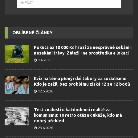
OBLÍBENÉ ČLÁNKY
Pokuta až 10 000 Kč hrozí za nesprávné sekání i
nesekání trávy. Záleží i na prostředku a lokaci
1.6.2026
Kvíz na téma pionýrské tábory za socialismu:
Kdo je zažil, bez problému získá 12 ze 12 bodů
12.5.2026
Test znalostí o každodenní realitě za
komunismu: 10 retro otázek ukáže, kdo má
dobrý přehled
23.6.2026