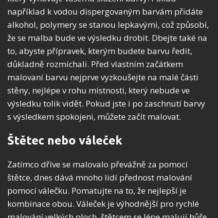
například k vodou dispergovaným barvám přidáte
alkohol, polymery se stanou lepkavými, což způsobí,
že se malba bude ve výsledku drobit. Dbejte také na
to, abyste přípravek, kterým budete barvu ředit,
důkladně rozmíchali. Před vlastním začátkem
malovaní barvu nejprve vyzkoušejte na malé části
stěny, nejlépe v rohu místnosti, který nebude ve
výsledku tolik vidět. Pokud jste i po zaschnutí barvy
s výsledkem spokojeni, můžete začít malovat.
Štětec nebo váleček
Zatímco dříve se malovalo převážně za pomoci
štětce, dnes dává mnoho lidí přednost malování
pomocí válečku. Pomatujte na to, že nejlepší je
kombinace obou. Váleček je výhodnější pro rychlé
malování velkých ploch, štětcem se lépe malují hůře