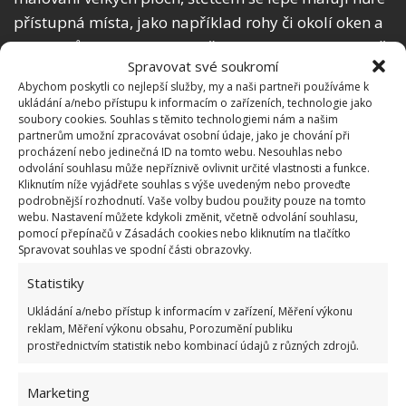
přístupná místa, jako například rohy či okolí oken a
radiátorů. Pokud jde o válečky, je dobré mít alespoň
Spravovat své soukromí
dva různé typy. Pro první vrstvu barvy je lepší zvolit
Abychom poskytli co nejlepší služby, my a naši partneři používáme k
váleček s dlouhými štětinami, abyste mohli rychle
ukládání a/nebo přístupu k informacím o zařízeních, technologie jako
malovat. Pro druhou vrstvu zvolte spíše váleček s
soubory cookies. Souhlas s těmito technologiemi nám a našim
partnerům umožní zpracovávat osobní údaje, jako je chování při
krátkými štětinami, který nezanechává šmouhy.
procházení nebo jedinečná ID na tomto webu. Nesouhlas nebo
Pokud jde o štětce, vždy jsou lepší ty s přírodními
odvolání souhlasu může nepříznivě ovlivnit určité vlastnosti a funkce.
Kliknutím níže vyjádřete souhlas s výše uvedeným nebo proveďte
štětinami. Při malování válečkem i štětcem vždy
podrobnější rozhodnutí. Vaše volby budou použity pouze na tomto
dodržujte stejný směr malování, nejlépe svisle.
webu. Nastavení můžete kdykoli změnit, včetně odvolání souhlasu,
pomocí přepínačů v Zásadách cookies nebo kliknutím na tlačítko
Spravovat souhlas ve spodní části obrazovky.
Kdy malovat?
Statistiky
Mnoho lidí si neuvědomuje, že i denní doba, ve které
Ukládání a/nebo přístup k informacím v zařízení, Měření výkonu
reklam, Měření výkonu obsahu, Porozumění publiku
se rozhodnete malovat, může výsledek poměrně
prostřednictvím statistik nebo kombinací údajů z různých zdrojů.
zásadním způsobem ovlivnit. Pokud malujete v létě
v poledne, může se snadno stát, že sluneční paprsky
Marketing
urychlí schnutí barvy a ta se pak může začít při