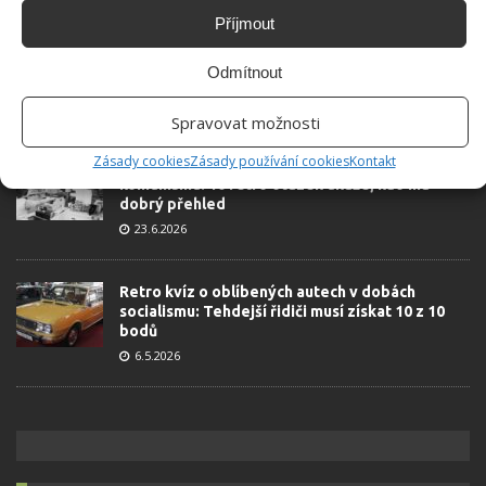
Příjmout
Kvíz na téma pionýrské tábory za socialismu:
Odmítnout
Kdo je zažil, bez problému získá 12 ze 12 bodů
12.5.2026
Spravovat možnosti
Zásady cookies
Zásady používání cookies
Kontakt
Test znalostí o každodenní realitě za
komunismu: 10 retro otázek ukáže, kdo má
dobrý přehled
23.6.2026
Retro kvíz o oblíbených autech v dobách
socialismu: Tehdejší řidiči musí získat 10 z 10
bodů
6.5.2026