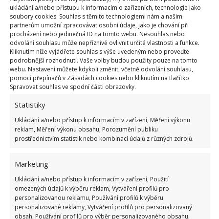
ukládání a/nebo přístupu k informacím o zařízeních, technologie jako
Technické zázemí
soubory cookies. Souhlas s těmito technologiemi nám a našim
partnerům umožní zpracovávat osobní údaje, jako je chování při
Velmi důležité je také technické zázemí celé
procházení nebo jedinečná ID na tomto webu. Nesouhlas nebo
odvolání souhlasu může nepříznivě ovlivnit určité vlastnosti a funkce.
koupelny. Zvažte, zda chcete průtokový ohřívač vody
Kliknutím níže vyjádřete souhlas s výše uvedeným nebo proveďte
nebo bojler. Pravděpodobně budete chtít
podrobnější rozhodnutí. Vaše volby budou použity pouze na tomto
webu. Nastavení můžete kdykoli změnit, včetně odvolání souhlasu,
rekonstruovat také odpady. Zajímavá řešení
pomocí přepínačů v Zásadách cookies nebo kliknutím na tlačítko
přinášejí
realizace betonové jímky Brno
, kterou
Spravovat souhlas ve spodní části obrazovky.
využijete tam, kde není dostupná klasická
Statistiky
kanalizace. Koupelnu je zkrátka potřeba promyslet
Ukládání a/nebo přístup k informacím v zařízení, Měření výkonu
od interiéru až po odpadní vody.
reklam, Měření výkonu obsahu, Porozumění publiku
prostřednictvím statistik nebo kombinací údajů z různých zdrojů.
Marketing
Ukládání a/nebo přístup k informacím v zařízení, Použití
omezených údajů k výběru reklam, Vytváření profilů pro
personalizovanou reklamu, Používání profilů k výběru
Jiří Kolář
personalizované reklamy, Vytváření profilů pro personalizovaný
Absolvent České zemědělské
obsah, Používání profilů pro výběr personalizovaného obsahu,