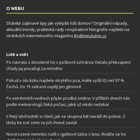
O WEBU
Sháníte zajímavé tipy jak vylepšit Váš domov? Originální nápady,
aktuální trendy, praktické rady i inspirativní fotografie najdete na
stránkách internetového magazínu
Bydlimeutulne.cz
.
Lidé a svět
Po návratu z dovolené ho v poštovní schránce čekalo překvapení.
Úřady jej považují za mrtvého
Pokud v obrázku najdete skrytého psa, máte vyšší IQ než 97 %
Čechů. Do 15 sekund uspějí jen géniové
Po extrémních vedrech přijde prudká změna: V příštích dnech nás
podle meteorologů čeká počasí, jaké už nikdo nečekal
57letý obchodník si všiml, jak se skupina lidí naváží do policie. Z
lásky ke své zemi se jich ihned zastal
Novorozené miminko našli v igelitové tašce v lese. Rodiče se ho