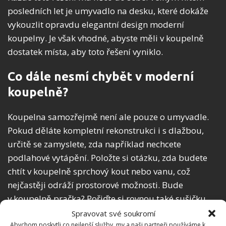
posledních let je umyvadlo na desku, které dokáže
vykouzlit opravdu elegantní design moderní
koupelny. Je však vhodné, abyste měli v koupelně
dostatek místa, aby toto řešení vyniklo.
Co dále nesmí chybět v moderní
koupelně?
Koupelna samozřejmě není ale pouze o umyvadle.
Pokud děláte kompletní rekonstrukci i s dlažbou,
určitě se zamyslete, zda například nechcete
podlahové vytápění. Položte si otázku, zda budete
chtít v koupelně sprchový kout nebo vanu, což
nejčastěji odráží prostorové možnosti. Bude
v koupelně pračka? Pořiďte si rovnou také sušičku,
která dnes do moderní koupelny patří.
Spravovat své soukromí
Abychom poskytli co nejlepší služby, my a naši partneři používáme k