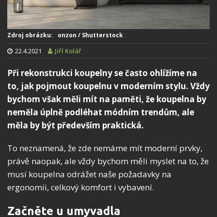
Zdroj obrázku: onzon / Shutterstock
22.4.2021
Jiří Kolář
Při rekonstrukci koupelny se často ohlížíme na
to, jak pojmout koupelnu v moderním stylu. Vždy
bychom však měli mít na paměti, že koupelna by
neměla úplně podléhat módním trendům, ale
měla by být především praktická.
To neznamená, že zde nemáme mít moderní prvky,
právě naopak, ale vždy bychom měli myslet na to, že
musí koupelna odrážet naše požadavky na
ergonomii, celkový komfort i vybavení.
Začněte u umyvadla