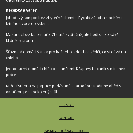
chtěli tímto způsobem zbavit
Recepty a vaření
Jahodový kompot bez zbytečné chemie: Rychlá zásoba sladkého
letního ovoce do sklenic
Mazanec bez kalendáře: Chutná svátečně, ale hodí se ke kávě
klidně i v srpnu
Šťavnatá domácí šunka pro každého, kdo chce vědět, co si dává na
chleba
Jednoduchý domácí chléb bez hnětení: Křupavý bochník s minimem
práce
Kuřecí stehna na paprice podávaná s tarhoňou: Rodinný oběd s
omáčkou pro spokojený stůl
REDAKCE
KONTAKT
ZÁSADY POUŽÍVÁNÍ COOKIES