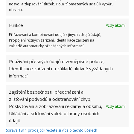
Rozvoj a zlepšování služeb, Použití omezených údajů k výběru
univerzity, který je již od malička
obsahu.
velkým kutilem. V podstatě vše, co je
možné najít v j...
[Více o autorovi]
Funkce
Vždy aktivní
Přiřazování a kombinování údajů z jiných zdrojů údajů,
Propojení různých zařízení, Identifikace zařízení na
základě automaticky přenášených informací.
Používání přesných údajů o zeměpisné poloze,
Identifikace zařízení na základě aktivně vyžádaných
informací.
Zajištění bezpečnosti, předcházení a
zjišťování podvodů a odstraňování chyb,
OBLÍBENÉ ČLÁNKY
Poskytování a zobrazování reklamy a obsahu,
Vždy aktivní
Ukládání a sdělování voleb ochrany osobních
Pokuta až 10 000 Kč hrozí za nesprávné sekání i
údajů.
nesekání trávy. Záleží i na prostředku a lokaci
Správa 1811 prodejců
Přečtěte si více o těchto účelech
1.6.2026