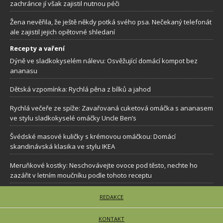
zachránce jí však zajistil nutnou péči
Žena nevěřila, že ještě někdy potká svého psa. Nečekaný telefonát
ale zajistil jejich opětovné shledaní
Recepty a vaření
Dýně ve sladkokyselém nálevu: Osvěžující domácí kompot bez
ananasu
Dětská vzpomínka: Rychlá pěna z bílků a jahod
Rychlá večeře ze spíže: Zavařovaná cuketová omáčka s ananasem
ve stylu sladkokyselé omáčky Uncle Ben’s
Švédské masové kuličky s krémovou omáčkou: Domácí
skandinávská klasika ve stylu IKEA
Meruňkové kostky: Neschovávejte ovoce pod těsto, nechte ho
zazářit v letním moučníku podle tohoto receptu
REDAKCE
KONTAKT