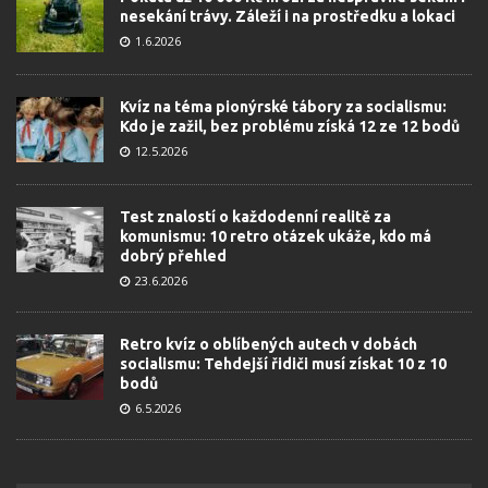
nesekání trávy. Záleží i na prostředku a lokaci
1.6.2026
Kvíz na téma pionýrské tábory za socialismu:
Kdo je zažil, bez problému získá 12 ze 12 bodů
12.5.2026
Test znalostí o každodenní realitě za
komunismu: 10 retro otázek ukáže, kdo má
dobrý přehled
23.6.2026
Retro kvíz o oblíbených autech v dobách
socialismu: Tehdejší řidiči musí získat 10 z 10
bodů
6.5.2026