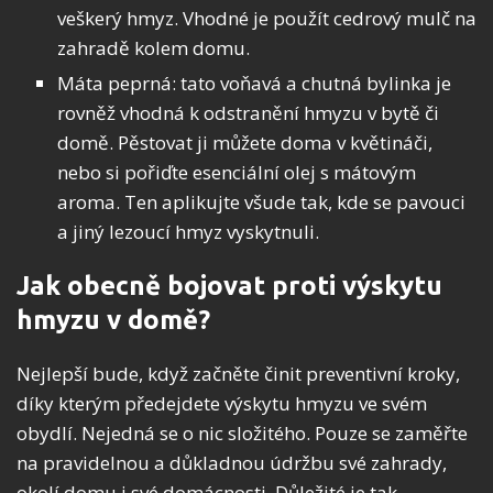
veškerý hmyz. Vhodné je použít cedrový mulč na
zahradě kolem domu.
Máta peprná: tato voňavá a chutná bylinka je
rovněž vhodná k odstranění hmyzu v bytě či
domě. Pěstovat ji můžete doma v květináči,
nebo si pořiďte esenciální olej s mátovým
aroma. Ten aplikujte všude tak, kde se pavouci
a jiný lezoucí hmyz vyskytnuli.
Jak obecně bojovat proti výskytu
hmyzu v domě?
Nejlepší bude, když začněte činit preventivní kroky,
díky kterým předejdete výskytu hmyzu ve svém
obydlí. Nejedná se o nic složitého. Pouze se zaměřte
na pravidelnou a důkladnou údržbu své zahrady,
okolí domu i své domácnosti. Důležité je tak