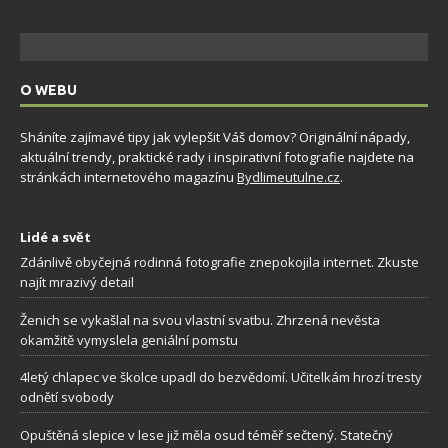
O WEBU
Sháníte zajímavé tipy jak vylepšit Váš domov? Originální nápady,
aktuální trendy, praktické rady i inspirativní fotografie najdete na
stránkách internetového magazínu
Bydlimeutulne.cz
.
Lidé a svět
Zdánlivě obyčejná rodinná fotografie znepokojila internet. Zkuste
najít mrazivý detail
Ženich se vykašlal na svou vlastní svatbu. Zhrzená nevěsta
okamžitě vymyslela geniální pomstu
4letý chlapec ve školce upadl do bezvědomí. Učitelkám hrozí tresty
odnětí svobody
Opuštěná slepice v lese již měla osud téměř sečtený. Statečný