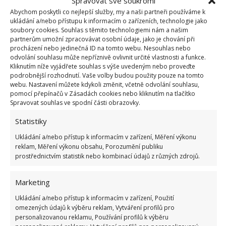
Spravovat své soukromí
Mravence zase spolehlivě odradíte salátovou
Abychom poskytli co nejlepší služby, my a naši partneři používáme k
okurkou pokrájenou na kousky. Možné je použít
ukládání a/nebo přístupu k informacím o zařízeních, technologie jako
i slupky.
soubory cookies. Souhlas s těmito technologiemi nám a našim
partnerům umožní zpracovávat osobní údaje, jako je chování při
Komáři nebudou mít šanci, pokud v misce
procházení nebo jedinečná ID na tomto webu. Nesouhlas nebo
odvolání souhlasu může nepříznivě ovlivnit určité vlastnosti a funkce.
smícháte trochu mleté skořice a nasekanými
Kliknutím níže vyjádřete souhlas s výše uvedeným nebo proveďte
lístky máty peprné. Kromě jiného můžete
podrobnější rozhodnutí. Vaše volby budou použity pouze na tomto
webu. Nastavení můžete kdykoli změnit, včetně odvolání souhlasu,
v interiéru pěstovat i levanduli, jejíž aroma
pomocí přepínačů v Zásadách cookies nebo kliknutím na tlačítko
komáři také neradi.
Spravovat souhlas ve spodní části obrazovky.
Na mouchy stejně jako na jiný hmyz platí také
Statistiky
aromatické bylinky. Pěstujte tedy ideálně na
Ukládání a/nebo přístup k informacím v zařízení, Měření výkonu
parapetu rozmarýn, šalvěj, meduňku a obtížný
reklam, Měření výkonu obsahu, Porozumění publiku
prostřednictvím statistik nebo kombinací údajů z různých zdrojů.
hmyz se nepřiblíží. Mezi babským radami
můžete natrefit i na velmi specifický odpuzovač.
Marketing
Pokrájenou muchomůrku červenou posypte
kuchyňskou solí a umístěte do místnosti, kde se
Ukládání a/nebo přístup k informacím v zařízení, Použití
omezených údajů k výběru reklam, Vytváření profilů pro
mouchy vyskytly. Brzy budete mít klid.
personalizovanou reklamu, Používání profilů k výběru