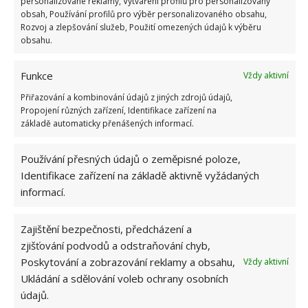
personalizované reklamy, Vytváření profilů pro personalizovaný
Zdroj: Redakce, Milan Juha
obsah, Používání profilů pro výběr personalizovaného obsahu,
Rozvoj a zlepšování služeb, Použití omezených údajů k výběru
obsahu.
Funkce
Vždy aktivní
Přiřazování a kombinování údajů z jiných zdrojů údajů,
Propojení různých zařízení, Identifikace zařízení na
základě automaticky přenášených informací.
Používání přesných údajů o zeměpisné poloze,
Identifikace zařízení na základě aktivně vyžádaných
informací.
Zajištění bezpečnosti, předcházení a
zjišťování podvodů a odstraňování chyb,
Poskytování a zobrazování reklamy a obsahu,
Vždy aktivní
Ukládání a sdělování voleb ochrany osobních
údajů.