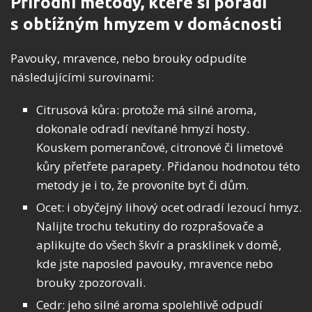
Přírodní metody, které si poradí
s obtížným hmyzem v domácnosti
Pavouky, mravence, nebo brouky odpudíte
následujícími surovinami:
Citrusová kůra: protože má silné aroma,
dokonale odradí nevítané hmyzí hosty.
Kouskem pomerančové, citronové či limetové
kůry přetřete parapety. Přidanou hodnotou této
metody je i to, že provoníte byt či dům.
Ocet: i obyčejný lihový ocet odradí lezoucí hmyz.
Nalijte trochu tekutiny do rozprašovače a
aplikujte do všech škvír a prasklinek v domě,
kde jste naposled pavouky, mravence nebo
brouky zpozorovali.
Cedr: jeho silné aroma spolehlivě odpudí