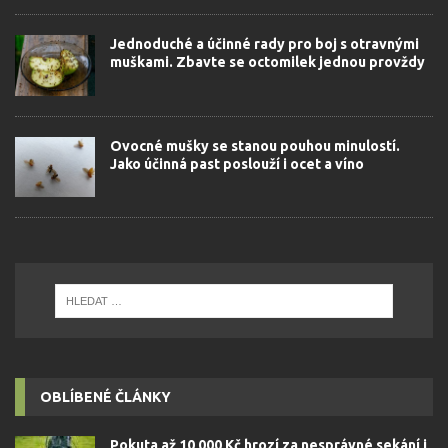
Jednoduché a účinné rady pro boj s otravnými
muškami. Zbavte se octomilek jednou provždy
Ovocné mušky se stanou pouhou minulostí.
Jako účinná past poslouží i ocet a víno
OBLÍBENÉ ČLÁNKY
Pokuta až 10 000 Kč hrozí za nesprávné sekání i