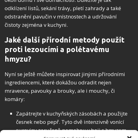
odklízení listů, sekání trávy, pletí zahrady a také
odstranění pavučin v místnostech a udržování
čistoty zejména v kuchyni.
Jaké další přírodní metody použít
proti lezoucími a polétavému
hmyzu?
Nyní se ještě můžete inspirovat jinými přírodními
ingrediencemi, které dokážou odradit nejen
mravence, pavouky a brouky, ale i mouchy, či
komáry:
Zapátrejte v kuchyňských zásobách a použijte
česnek nebo pepř. Tyto dvě intenzivně vonící
suroviny zaručeně pomohou v boji s hmyzem.