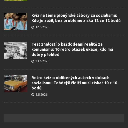
Kvíz na téma pionýrské tábory za socialismu:
Kdo je zažil, bez problému získá 12 ze 12 bodů
12.5.2026
Test znalostí o každodenní realitě za
komunismu: 10 retro otázek ukáže, kdo má
dobrý přehled
23.6.2026
Retro kvíz o oblíbených autech v dobách
socialismu: Tehdejší řidiči musí získat 10 z 10
bodů
6.5.2026