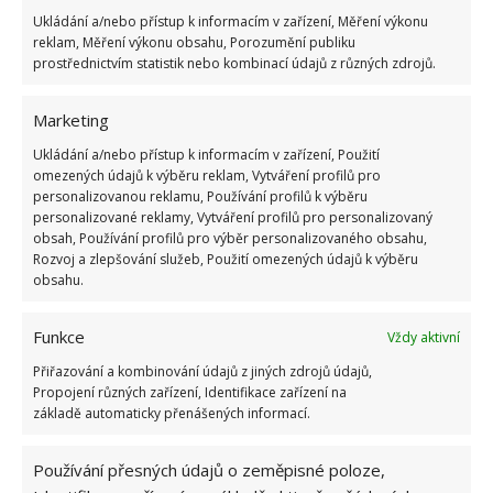
Ukládání a/nebo přístup k informacím v zařízení, Měření výkonu
reklam, Měření výkonu obsahu, Porozumění publiku
prostřednictvím statistik nebo kombinací údajů z různých zdrojů.
Marketing
Ukládání a/nebo přístup k informacím v zařízení, Použití
omezených údajů k výběru reklam, Vytváření profilů pro
personalizovanou reklamu, Používání profilů k výběru
personalizované reklamy, Vytváření profilů pro personalizovaný
obsah, Používání profilů pro výběr personalizovaného obsahu,
Rozvoj a zlepšování služeb, Použití omezených údajů k výběru
obsahu.
Je libo občerstvení?
Funkce
Vždy aktivní
Co k filmům také neodmyslitelně patří? Je to
Přiřazování a kombinování údajů z jiných zdrojů údajů,
samozřejmě občerstvení. Pokud si myslíte, že zde o
Propojení různých zařízení, Identifikace zařízení na
základě automaticky přenášených informací.
něho budete ochuzeni, tak se mýlíte. I tady najdete
bohatý výběr různých možností, které si můžete dát.
Používání přesných údajů o zeměpisné poloze,
A to včetně zajímavých cukrovinek. A to vše zdarma,