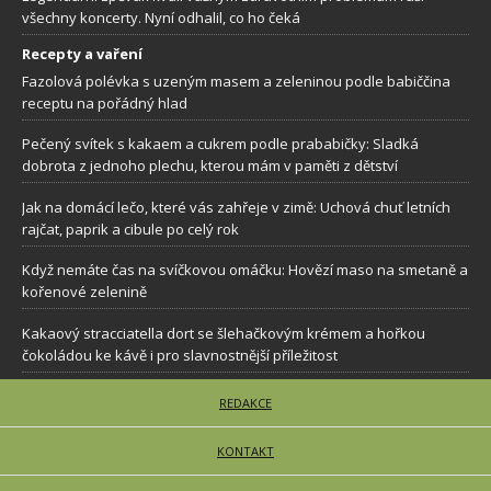
všechny koncerty. Nyní odhalil, co ho čeká
Recepty a vaření
Fazolová polévka s uzeným masem a zeleninou podle babiččina
receptu na pořádný hlad
Pečený svítek s kakaem a cukrem podle prababičky: Sladká
dobrota z jednoho plechu, kterou mám v paměti z dětství
Jak na domácí lečo, které vás zahřeje v zimě: Uchová chuť letních
rajčat, paprik a cibule po celý rok
Když nemáte čas na svíčkovou omáčku: Hovězí maso na smetaně a
kořenové zelenině
Kakaový stracciatella dort se šlehačkovým krémem a hořkou
čokoládou ke kávě i pro slavnostnější příležitost
REDAKCE
KONTAKT