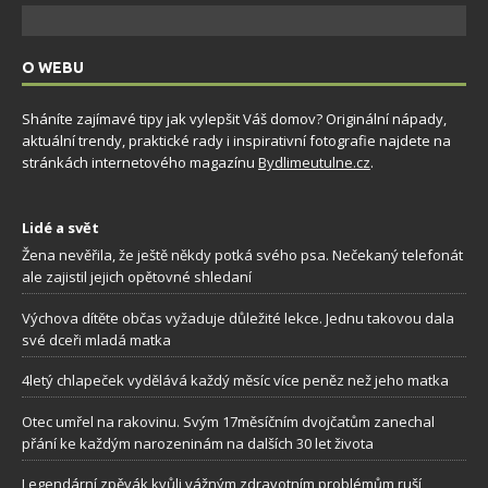
O WEBU
Sháníte zajímavé tipy jak vylepšit Váš domov? Originální nápady,
aktuální trendy, praktické rady i inspirativní fotografie najdete na
stránkách internetového magazínu
Bydlimeutulne.cz
.
Lidé a svět
Žena nevěřila, že ještě někdy potká svého psa. Nečekaný telefonát
ale zajistil jejich opětovné shledaní
Výchova dítěte občas vyžaduje důležité lekce. Jednu takovou dala
své dceři mladá matka
4letý chlapeček vydělává každý měsíc více peněz než jeho matka
Otec umřel na rakovinu. Svým 17měsíčním dvojčatům zanechal
přání ke každým narozeninám na dalších 30 let života
Legendární zpěvák kvůli vážným zdravotním problémům ruší