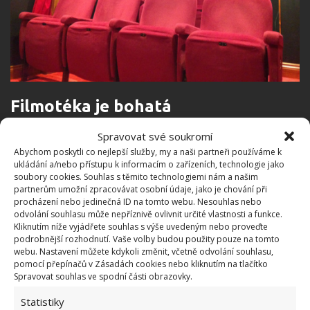
Filmotéka je bohatá
Spravovat své soukromí
Majitel tohoto domácího kina je skutečným
Abychom poskytli co nejlepší služby, my a naši partneři používáme k
filmovým fanouškem, což dokládá i jeho opravdu
ukládání a/nebo přístupu k informacím o zařízeních, technologie jako
bohatá filmotéka. Nechybí jak novinky, tak i klasika
soubory cookies. Souhlas s těmito technologiemi nám a našim
partnerům umožní zpracovávat osobní údaje, jako je chování při
nebo řada doslova kultovních filmů. Stačí si jenom
procházení nebo jedinečná ID na tomto webu. Nesouhlas nebo
vybrat a usadit se do jednoho z křesel. A to s jistotou,
odvolání souhlasu může nepříznivě ovlivnit určité vlastnosti a funkce.
Kliknutím níže vyjádřete souhlas s výše uvedeným nebo proveďte
že vás zde nebudou obtěžovat neslušní a hluční
podrobnější rozhodnutí. Vaše volby budou použity pouze na tomto
diváci, jako je tomu v klasickém kinu. Právě tyto
webu. Nastavení můžete kdykoli změnit, včetně odvolání souhlasu,
pomocí přepínačů v Zásadách cookies nebo kliknutím na tlačítko
problémy byly také důvodem, proč se muž rozhodl
Spravovat souhlas ve spodní části obrazovky.
pro stavbu toho vlastního.
Statistiky