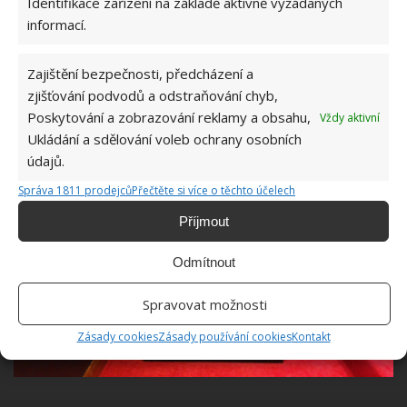
Identifikace zařízení na základě aktivně vyžádaných
nebo za symbolický příspěvek. A to stejné platí i o
informací.
lístku. Promítání je zdarma – ale jenom pro rodinu,
blízké přátele a další zvané osoby.
Zajištění bezpečnosti, předcházení a
zjišťování podvodů a odstraňování chyb,
Poskytování a zobrazování reklamy a obsahu,
Vždy aktivní
Ukládání a sdělování voleb ochrany osobních
údajů.
Správa 1811 prodejců
Přečtěte si více o těchto účelech
Příjmout
Odmítnout
Spravovat možnosti
Zásady cookies
Zásady používání cookies
Kontakt