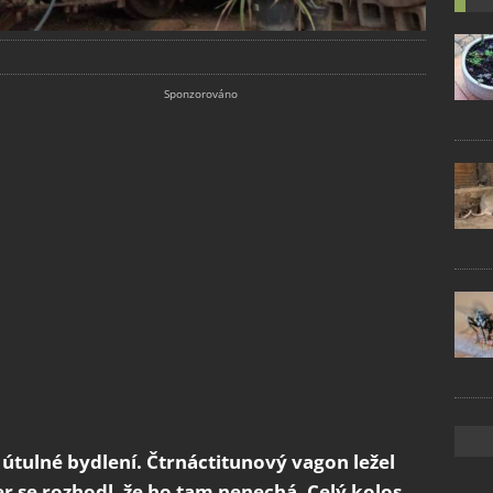
, útulné bydlení. Čtrnáctitunový vagon ležel
r se rozhodl, že ho tam nenechá. Celý kolos