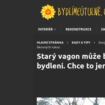
INTERIÉR
REKONSTRUKCE
Z
HLAVNÍ STRÁNKA
RADY A TIPY
Star
šikovných rukou
Starý vagon může 
bydlení. Chce to j