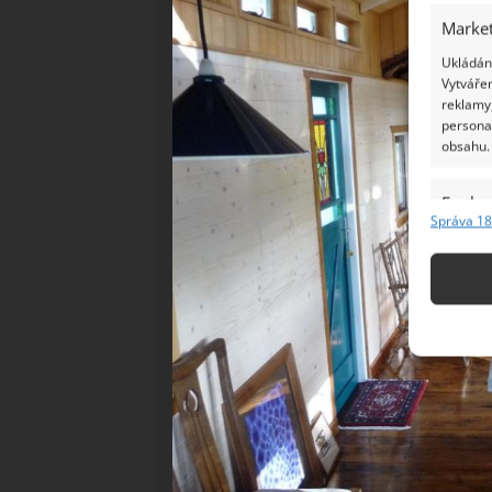
Market
Ukládání
Vytvářen
reklamy,
persona
obsahu.
Funkc
Správa 18
Přiřazov
Identifi
Použív
základ
Zajišt
odstra
Ukládá