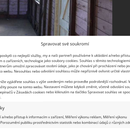
Spravovat své soukromí
oskytli co nejlepší služby, my a naši partneři používáme k ukládání a/nebo příst
m o zařízeních, technologie jako soubory cookies. Souhlas s těmito technologiem
tnerům umožní zpracovávat osobní údaje, jako je chování při procházení nebo j
padal příliš slibně. Měl sice docela robustní
to webu. Nesouhlas nebo odvolání souhlasu může nepříznivě ovlivnit určité vlastn
e střeše například zela obrovská díra, kterou bylo
 níže vyjádřete souhlas s výše uvedeným nebo proveďte podrobnější rozhodnutí. 
ad, který Matthew měl, bylo vytvořit z tohoto
žity pouze na tomto webu. Nastavení můžete kdykoli změnit, včetně odvolání so
teré by vyhovovalo požadavkům moderního člověka.
epínačů v Zásadách cookies nebo kliknutím na tlačítko Spravovat souhlas ve spod
.
harakter tak, aby bylo zřejmé, že to není jen tak
iky
 a/nebo přístup k informacím v zařízení, Měření výkonu reklam, Měření výkonu
Porozumění publiku prostřednictvím statistik nebo kombinací údajů z různých zdr