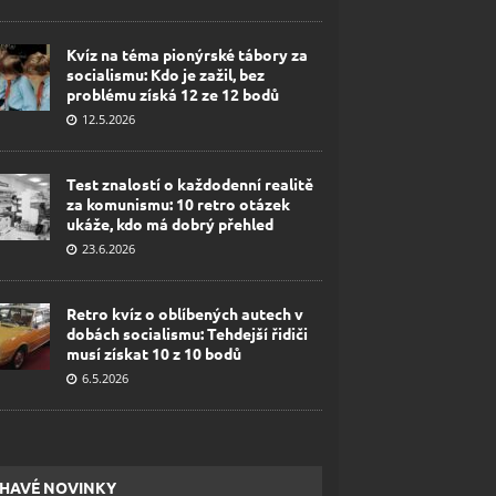
Kvíz na téma pionýrské tábory za
socialismu: Kdo je zažil, bez
problému získá 12 ze 12 bodů
12.5.2026
Test znalostí o každodenní realitě
za komunismu: 10 retro otázek
ukáže, kdo má dobrý přehled
23.6.2026
Retro kvíz o oblíbených autech v
dobách socialismu: Tehdejší řidiči
musí získat 10 z 10 bodů
6.5.2026
HAVÉ NOVINKY