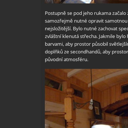
Postupně se pod jeho rukama začalo 
samozřejmě nutné opravit samotnou ko
nejsložitější. Bylo nutné zachovat spec
zvláštní klenutá střecha. Jakmile byl
barvami, aby prostor působil světlejš
doplňků ze secondhandů, aby prostor p
původní atmosféru.