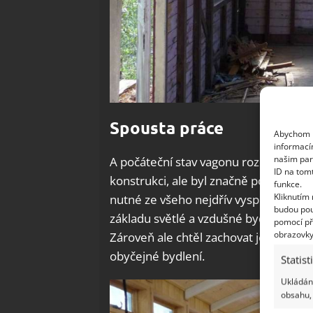
Spousta práce
Abychom p
informací
našim par
A počáteční stav vagonu rozhodně nevy
ID na tom
konstrukci, ale byl značně poničený. V
funkce.
Kliknutím
nutné ze všeho nejdřív vyspravit. Náp
budou pou
základu světlé a vzdušné bydlení, k
pomocí př
obrazovky
Zároveň ale chtěl zachovat jedinečný c
obyčejné bydlení.
Statist
Ukládání
obsahu, 