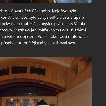
zhmotňovat něco úžasného. Nejdříve bylo
nstrukci, což bylo ve výsledku vlastně úplně
ifický tvar i materiál a nejvíce práce si vyžádala
o hotovo, Matthew jen vnitřek vymaloval světlými
ím a větším dojmem. Použil také řadu materiálů a
ůsobil autentičtěji a aby si zachoval svou