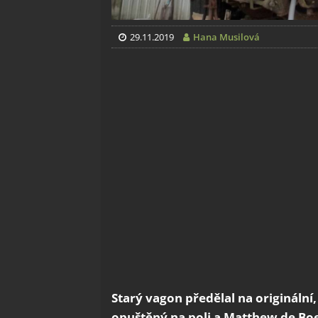
29.11.2019
Hana Musilová
Starý vagon předělal na originální
opuštěný na poli a Matthew de Boe