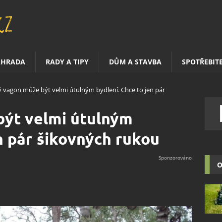
AHRADA
RADY A TIPY
DŮM A STAVBA
SPOTŘEBIT
ý vagon může být velmi útulným bydlení. Chce to jen pár
být velmi útulným
en pár šikovných rukou
O