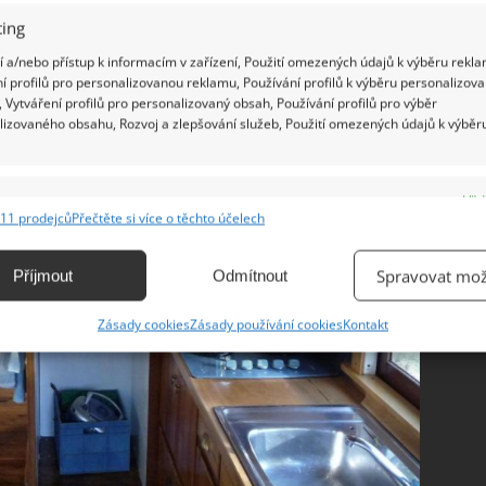
ing
 a/nebo přístup k informacím v zařízení, Použití omezených údajů k výběru rekla
í profilů pro personalizovanou reklamu, Používání profilů k výběru personalizov
 Vytváření profilů pro personalizovaný obsah, Používání profilů pro výběr
lizovaného obsahu, Rozvoj a zlepšování služeb, Použití omezených údajů k výběr
e
Vžd
11 prodejců
Přečtěte si více o těchto účelech
ání a kombinování údajů z jiných zdrojů údajů, Propojení různých zařízení,
kace zařízení na základě automaticky přenášených informací.
Spravovat mož
Příjmout
Odmítnout
ání přesných údajů o zeměpisné poloze, Identifikace zařízení na
Zásady cookies
Zásady používání cookies
Kontakt
ě aktivně vyžádaných informací.
ění bezpečnosti, předcházení a zjišťování podvodů a
ňování chyb, Poskytování a zobrazování reklamy a obsahu,
Vžd
ní a sdělování voleb ochrany osobních údajů.