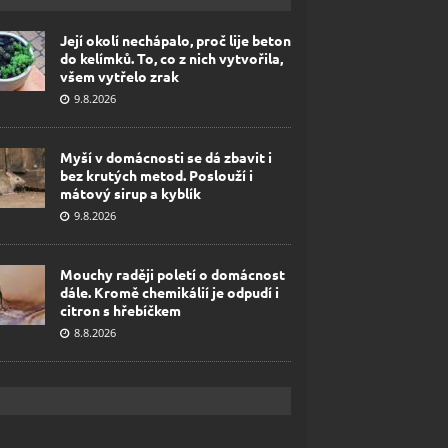
Její okolí nechápalo, proč lije beton
do kelímků. To, co z nich vytvořila,
všem vytřelo zrak
9.8.2026
Myší v domácnosti se dá zbavit i
bez krutých metod. Poslouží i
mátový sirup a kyblík
9.8.2026
Mouchy raději poletí o domácnost
dále. Kromě chemikálií je odpudí i
citron s hřebíčkem
8.8.2026