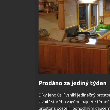
Prodáno za jediný týden
Díky jeho úsilí vznikl jedinečný pros
Uvnitř starého vagónu najdete téměř v
prostor s postelí i pohodlným gaučem