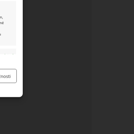
m,
ané
u
y aktivní
nosti
y aktivní