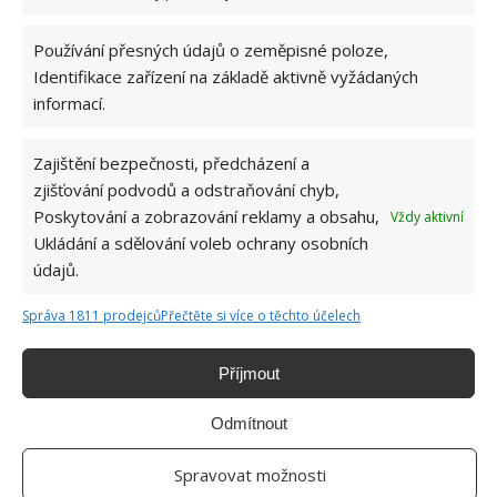
v domácnosti během pár desítek minut
5.8.2026
Používání přesných údajů o zeměpisné poloze,
Identifikace zařízení na základě aktivně vyžádaných
informací.
Zajištění bezpečnosti, předcházení a
zjišťování podvodů a odstraňování chyb,
Poskytování a zobrazování reklamy a obsahu,
Vždy aktivní
O WEBU
Ukládání a sdělování voleb ochrany osobních
údajů.
Sháníte zajímavé tipy jak vylepšit Váš domov? Originální nápady,
aktuální trendy, praktické rady i inspirativní fotografie najdete na
Správa 1811 prodejců
Přečtěte si více o těchto účelech
stránkách internetového magazínu
Bydlimeutulne.cz
.
Příjmout
Lidé a svět
Odmítnout
3letý chlapec zmizí v lese a je 2 noci nezvěstný. Policisté mají husí
kůži, když jim řekne, kdo se o něho postaral
Spravovat možnosti
Ze zástupkyně šerifa se stala hrdinka. Kamera zachytila záchranu