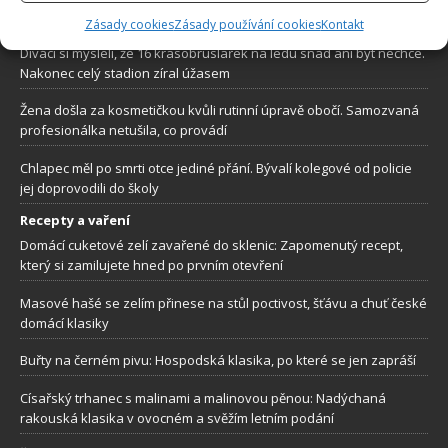
chlapce, který zkolaboval na hřišti
Zásady cookies
Zásady používání cookies
Kontakt
Diváci si mysleli, že 16 krasobruslařek na ledu snad ani být nechce.
Nakonec celý stadion zíral úžasem
Žena došla za kosmetičkou kvůli rutinní úpravě obočí. Samozvaná
profesionálka netušila, co provádí
Chlapec měl po smrti otce jediné přání. Bývalí kolegové od policie
jej doprovodili do školy
Recepty a vaření
Domácí cuketové zelí zavařené do sklenic: Zapomenutý recept,
který si zamilujete hned po prvním otevření
Masové hašé se zelím přinese na stůl poctivost, šťávu a chuť české
domácí klasiky
Buřty na černém pivu: Hospodská klasika, po které se jen zapráší
Císařský trhanec s malinami a malinovou pěnou: Nadýchaná
rakouská klasika v ovocném a svěžím letním podání