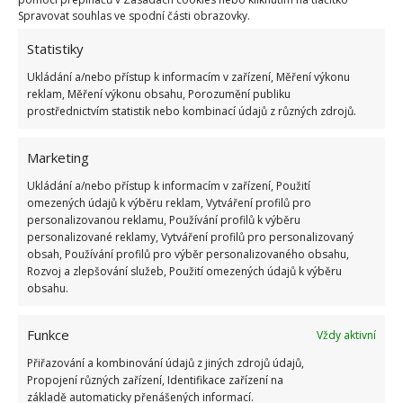
bodů
Spravovat souhlas ve spodní části obrazovky.
6.5.2026
Statistiky
Ukládání a/nebo přístup k informacím v zařízení, Měření výkonu
reklam, Měření výkonu obsahu, Porozumění publiku
prostřednictvím statistik nebo kombinací údajů z různých zdrojů.
ŽHAVÉ NOVINKY
Marketing
Ukládání a/nebo přístup k informacím v zařízení, Použití
Vaše okurky zůstanou čerstvé i měsíc po sklizni
omezených údajů k výběru reklam, Vytváření profilů pro
díky tomuto lidovému fíglu
personalizovanou reklamu, Používání profilů k výběru
5.8.2026
personalizované reklamy, Vytváření profilů pro personalizovaný
obsah, Používání profilů pro výběr personalizovaného obsahu,
Rozvoj a zlepšování služeb, Použití omezených údajů k výběru
Na mastnou vodu v bazénu platí tato geniálně
obsahu.
jednoduchá finta, díky které ušetříte za drahou
údržbu
Funkce
Vždy aktivní
5.8.2026
Přiřazování a kombinování údajů z jiných zdrojů údajů,
Propojení různých zařízení, Identifikace zařízení na
Tato lidová past zachytí všechny mouchy a vosy
základě automaticky přenášených informací.