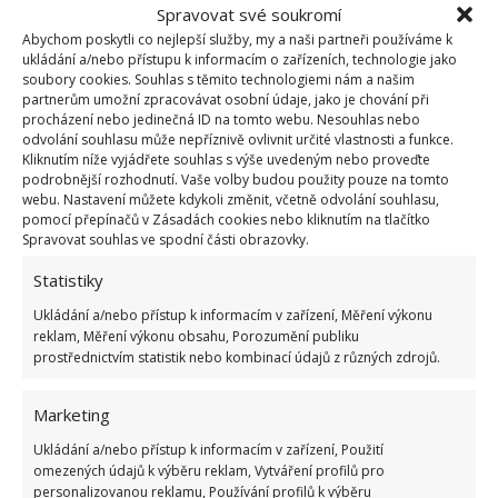
Pokuta až 10 000 Kč hrozí za nesprávné sekání i
Spravovat své soukromí
nesekání trávy. Záleží i na prostředku a lokaci
Abychom poskytli co nejlepší služby, my a naši partneři používáme k
1.6.2026
ukládání a/nebo přístupu k informacím o zařízeních, technologie jako
soubory cookies. Souhlas s těmito technologiemi nám a našim
partnerům umožní zpracovávat osobní údaje, jako je chování při
procházení nebo jedinečná ID na tomto webu. Nesouhlas nebo
Kvíz na téma pionýrské tábory za socialismu:
odvolání souhlasu může nepříznivě ovlivnit určité vlastnosti a funkce.
Kdo je zažil, bez problému získá 12 ze 12 bodů
Kliknutím níže vyjádřete souhlas s výše uvedeným nebo proveďte
12.5.2026
podrobnější rozhodnutí. Vaše volby budou použity pouze na tomto
webu. Nastavení můžete kdykoli změnit, včetně odvolání souhlasu,
pomocí přepínačů v Zásadách cookies nebo kliknutím na tlačítko
Test znalostí o každodenní realitě za
Spravovat souhlas ve spodní části obrazovky.
komunismu: 10 retro otázek ukáže, kdo má
dobrý přehled
Statistiky
23.6.2026
Ukládání a/nebo přístup k informacím v zařízení, Měření výkonu
reklam, Měření výkonu obsahu, Porozumění publiku
prostřednictvím statistik nebo kombinací údajů z různých zdrojů.
Retro kvíz o oblíbených autech v dobách
socialismu: Tehdejší řidiči musí získat 10 z 10
bodů
Marketing
6.5.2026
Ukládání a/nebo přístup k informacím v zařízení, Použití
omezených údajů k výběru reklam, Vytváření profilů pro
personalizovanou reklamu, Používání profilů k výběru