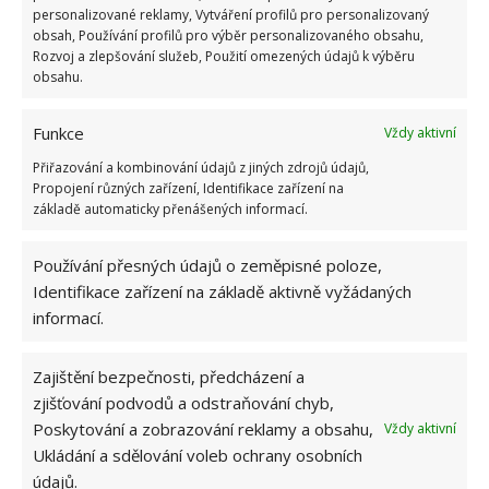
personalizované reklamy, Vytváření profilů pro personalizovaný
obsah, Používání profilů pro výběr personalizovaného obsahu,
Rozvoj a zlepšování služeb, Použití omezených údajů k výběru
obsahu.
ŽHAVÉ NOVINKY
Funkce
Vždy aktivní
Kuchyňská sůl jako efektivní služebník při
čištění domácnosti: Poradí si i s troubou a
Přiřazování a kombinování údajů z jiných zdrojů údajů,
potrubím
Propojení různých zařízení, Identifikace zařízení na
10.8.2026
základě automaticky přenášených informací.
Používání přesných údajů o zeměpisné poloze,
Sirkové hnojivo působí na rostliny jako živá
voda. Zápalky stačí namočit do vlažné vody
Identifikace zařízení na základě aktivně vyžádaných
10.8.2026
informací.
Špinavý sporák nemusí vyžadovat velkou
Zajištění bezpečnosti, předcházení a
námahu. I se zaschlými skvrnami zatočí bílý ocet
zjišťování podvodů a odstraňování chyb,
10.8.2026
Poskytování a zobrazování reklamy a obsahu,
Vždy aktivní
Ukládání a sdělování voleb ochrany osobních
údajů.