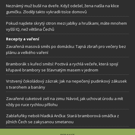
Neznámý muž bušil na dveře. Když odešel, žena našla na klice
gumičku. Zloději takto vykradli tisíce domovů
Pokud najdete skrytý citron mezi jablky a hruškami, máte mnohem
vyšší IQ, než většina Čechů
Recepty a vaření
Zavařená masová směs po domácku: Tajná zbraň pro večery bez
plánu a velkého vaření
Bramborák s kuřecí směsí: Poctivá a rychlá večeře, která spojí
křupavé brambory se šťavnatým masem v jednom
Vrstvený čokoládový zázrak: Jak na nepečený pudinkový zákusek
s tvarohem a banány
Zavařené cuketové zelí na zimu: Návod, jak uchovat úrodu a mít
vždy po ruce rychlou přílohu
Zablafuňky neboli hladká Ančka: Stará bramborová omáčka z
jižních Čech se zakysanou smetanou