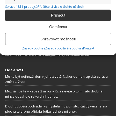
Správa 1811 prodejců
Přečtěte si více o těchto účelech
Příjmout
Odmítnout
O WEBU
Spravovat možnosti
Sháníte zajímavé tipy jak vylepšit Váš domov? Originální nápady,
Zásady cookies
Zásady používání cookies
Kontakt
aktuální trendy, praktické rady i inspirativní fotografie najdete na
stránkách internetového magazínu
Bydlimeutulne.cz
.
Lidé a svět
Měl to být nejhezčí den v jeho životě. Nakonec mu tragická zpráva
změnila život
Možná nosíte v kapse 2 miliony Kč a nevíte o tom. Tato drobná
mince dosahuje rekordní hodnoty
Dlouhodobě ji podváděl, vymyslela mu pomstu. Každý večer si na
plochu telefonu přidala fotku jedné z milenek