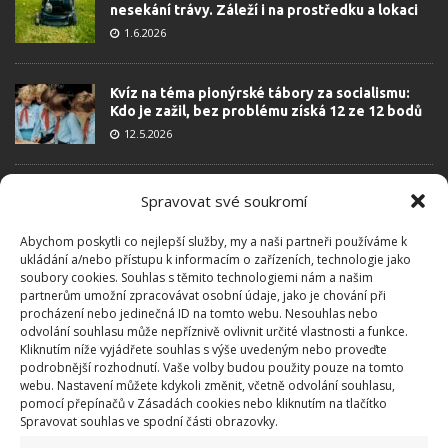
nesekání trávy. Záleží i na prostředku a lokaci
1.6.2026
Kvíz na téma pionýrské tábory za socialismu:
Kdo je zažil, bez problému získá 12 ze 12 bodů
12.5.2026
Test znalostí o každodenní realitě za
Spravovat své soukromí
komunismu: 10 retro otázek ukáže, kdo má
dobrý přehled
Abychom poskytli co nejlepší služby, my a naši partneři používáme k
23.6.2026
ukládání a/nebo přístupu k informacím o zařízeních, technologie jako
soubory cookies. Souhlas s těmito technologiemi nám a našim
partnerům umožní zpracovávat osobní údaje, jako je chování při
Retro kvíz o oblíbených autech v dobách
procházení nebo jedinečná ID na tomto webu. Nesouhlas nebo
socialismu: Tehdejší řidiči musí získat 10 z 10
odvolání souhlasu může nepříznivě ovlivnit určité vlastnosti a funkce.
bodů
Kliknutím níže vyjádřete souhlas s výše uvedeným nebo proveďte
podrobnější rozhodnutí. Vaše volby budou použity pouze na tomto
6.5.2026
webu. Nastavení můžete kdykoli změnit, včetně odvolání souhlasu,
pomocí přepínačů v Zásadách cookies nebo kliknutím na tlačítko
Spravovat souhlas ve spodní části obrazovky.