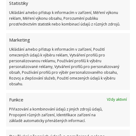
Statistiky
Ukládání a/nebo přístup k informacím v zařízení, Měření výkonu
ŽHAVÉ NOVINKY
reklam, Měření výkonu obsahu, Porozumění publiku
prostřednictvím statistik nebo kombinací údajů z různých zdrojů.
Vaše okurky zůstanou čerstvé i měsíc po sklizni
díky tomuto lidovému fíglu
Marketing
5.8.2026
Ukládání a/nebo přístup k informacím v zařízení, Použití
omezených údajů k výběru reklam, Vytváření profilů pro
personalizovanou reklamu, Používání profilů k výběru
Na mastnou vodu v bazénu platí tato geniálně
personalizované reklamy, Vytváření profilů pro personalizovaný
jednoduchá finta, díky které ušetříte za drahou
obsah, Používání profilů pro výběr personalizovaného obsahu,
údržbu
Rozvoj a zlepšování služeb, Použití omezených údajů k výběru
5.8.2026
obsahu.
Tato lidová past zachytí všechny mouchy a vosy
Funkce
Vždy aktivní
v domácnosti během pár desítek minut
Přiřazování a kombinování údajů z jiných zdrojů údajů,
5.8.2026
Propojení různých zařízení, Identifikace zařízení na
základě automaticky přenášených informací.