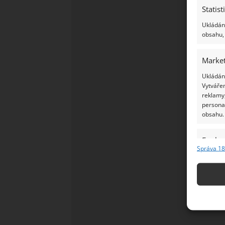
Statist
Ukládání
obsahu, 
Market
Ukládání
Vytvářen
reklamy,
persona
obsahu.
Funkc
Správa 18
Přiřazov
Identifi
Použív
základ