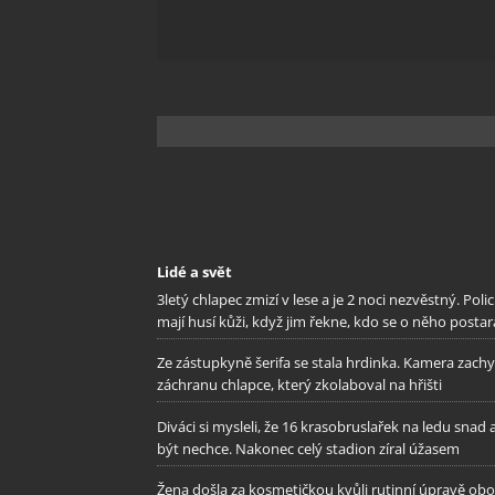
Zajišt
odstra
Ukládá
Lidé a svět
3letý chlapec zmizí v lese a je 2 noci nezvěstný. Polic
mají husí kůži, když jim řekne, kdo se o něho postar
Ze zástupkyně šerifa se stala hrdinka. Kamera zachy
záchranu chlapce, který zkolaboval na hřišti
Diváci si mysleli, že 16 krasobruslařek na ledu snad 
být nechce. Nakonec celý stadion zíral úžasem
Žena došla za kosmetičkou kvůli rutinní úpravě oboč