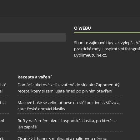
ění bezpečnosti, předcházení a zjišťování podvodů a
ňování chyb, Poskytování a zobrazování reklamy a obsahu,
Vžd
ní a sdělování voleb ochrany osobních údajů.
O WEBU
Sháníte zajímavé tipy jak vylepšit 
praktické rady i inspirativní fotog
Bydlimeutulne.cz
.
Recepty a vaření
isté
Domácí cuketové zelí zavařené do sklenic: Zapomenutý
al
recept, který si zamilujete hned po prvním otevření
tila
Masové hašé se zelím přinese na stůl poctivost, šťávu a
chuť české domácí klasiky
ani
Buřty na černém pivu: Hospodská klasika, po které se
jen zapráší
í.
Císařský trhanec s malinami a malinovou pěnou: