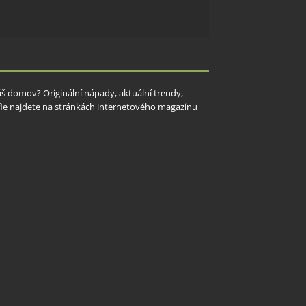
y aktivní
Váš domov? Originální nápady, aktuální trendy,
rafie najdete na stránkách internetového magazínu