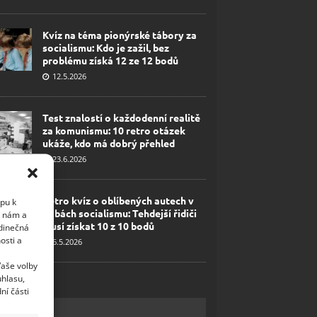
Kvíz na téma pionýrské tábory za
socialismu: Kdo je zažil, bez
problému získá 12 ze 12 bodů
12.5.2026
Test znalostí o každodenní realitě
za komunismu: 10 retro otázek
ukáže, kdo má dobrý přehled
23.6.2026
Retro kvíz o oblíbených autech v
upu k
dobách socialismu: Tehdejší řidiči
i nám a
musí získat 10 z 10 bodů
edinečná
osti a
6.5.2026
Vaše volby
uhlasu,
ní části