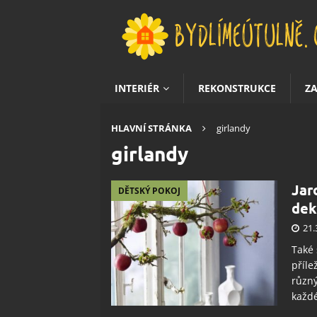
INTERIÉR
REKONSTRUKCE
Z
HLAVNÍ STRÁNKA
girlandy
girlandy
Jar
DĚTSKÝ POKOJ
dek
21.
Také 
příle
různý
každé