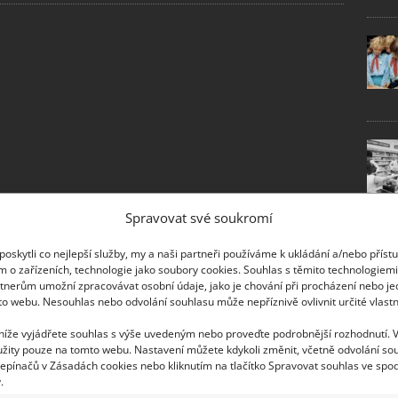
Spravovat své soukromí
oskytli co nejlepší služby, my a naši partneři používáme k ukládání a/nebo příst
m o zařízeních, technologie jako soubory cookies. Souhlas s těmito technologiem
tnerům umožní zpracovávat osobní údaje, jako je chování při procházení nebo j
to webu. Nesouhlas nebo odvolání souhlasu může nepříznivě ovlivnit určité vlastn
 níže vyjádřete souhlas s výše uvedeným nebo proveďte podrobnější rozhodnutí. 
žity pouze na tomto webu. Nastavení můžete kdykoli změnit, včetně odvolání so
epínačů v Zásadách cookies nebo kliknutím na tlačítko Spravovat souhlas ve spod
.