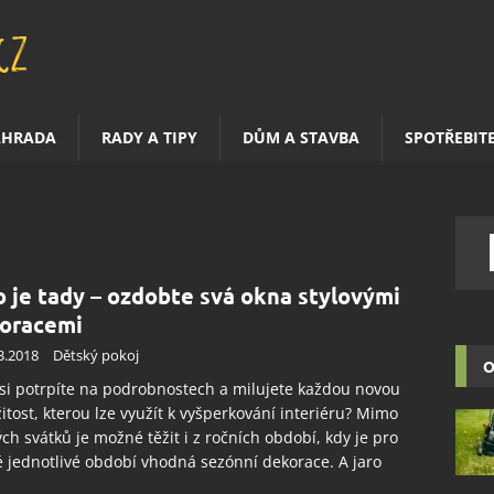
AHRADA
RADY A TIPY
DŮM A STAVBA
SPOTŘEBIT
o je tady – ozdobte svá okna stylovými
oracemi
3.2018
Dětský pokoj
O
si potrpíte na podrobnostech a milujete každou novou
žitost, kterou lze využít k vyšperkování interiéru? Mimo
ch svátků je možné těžit i z ročních období, kdy je pro
 jednotlivé období vhodná sezónní dekorace. A jaro