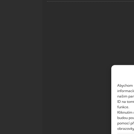
Abychom p
informací
našim par
ID na tom
funkce.
Kliknutím
budou pou
pomocí př
obrazovky