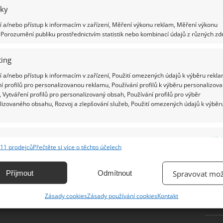
iky
Ž
 a/nebo přístup k informacím v zařízení, Měření výkonu reklam, Měření výkonu
Porozumění publiku prostřednictvím statistik nebo kombinací údajů z různých zdr
ing
 a/nebo přístup k informacím v zařízení, Použití omezených údajů k výběru rekla
í profilů pro personalizovanou reklamu, Používání profilů k výběru personalizov
 Vytváření profilů pro personalizovaný obsah, Používání profilů pro výběr
lizovaného obsahu, Rozvoj a zlepšování služeb, Použití omezených údajů k výběr
e
Vžd
11 prodejců
Přečtěte si více o těchto účelech
ání a kombinování údajů z jiných zdrojů údajů, Propojení různých zařízení,
kace zařízení na základě automaticky přenášených informací.
Příjmout
Odmítnout
Spravovat mož
ání přesných údajů o zeměpisné poloze, Identifikace zařízení na
Zásady cookies
Zásady používání cookies
Kontakt
ě aktivně vyžádaných informací.