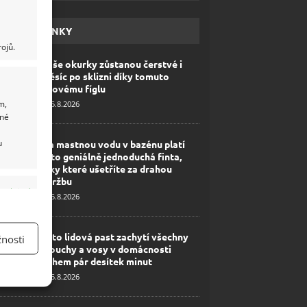
HAVÉ NOVINKY
ojů.
Vaše okurky zůstanou čerstvé i
měsíc po sklizni díky tomuto
lidovému fíglu
m,
5.8.2026
ané
u
Na mastnou vodu v bazénu platí
tato geniálně jednoduchá finta,
díky které ušetříte za drahou
údržbu
y aktivní
5.8.2026
Tato lidová past zachytí všechny
nosti
mouchy a vosy v domácnosti
během pár desítek minut
5.8.2026