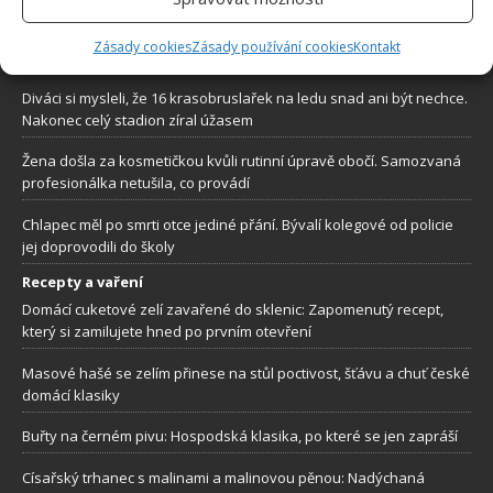
Ze zástupkyně šerifa se stala hrdinka. Kamera zachytila záchranu
Zásady cookies
Zásady používání cookies
Kontakt
chlapce, který zkolaboval na hřišti
Diváci si mysleli, že 16 krasobruslařek na ledu snad ani být nechce.
Nakonec celý stadion zíral úžasem
Žena došla za kosmetičkou kvůli rutinní úpravě obočí. Samozvaná
profesionálka netušila, co provádí
Chlapec měl po smrti otce jediné přání. Bývalí kolegové od policie
jej doprovodili do školy
Recepty a vaření
Domácí cuketové zelí zavařené do sklenic: Zapomenutý recept,
který si zamilujete hned po prvním otevření
Masové hašé se zelím přinese na stůl poctivost, šťávu a chuť české
domácí klasiky
Buřty na černém pivu: Hospodská klasika, po které se jen zapráší
Císařský trhanec s malinami a malinovou pěnou: Nadýchaná