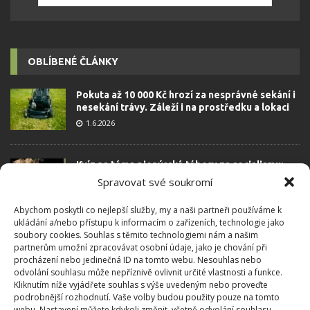
OBLÍBENÉ ČLÁNKY
Pokuta až 10 000 Kč hrozí za nesprávné sekání i
nesekání trávy. Záleží i na prostředku a lokaci
1.6.2026
Kvíz na téma pionýrské tábory za socialismu:
Kdo je zažil, bez problému získá 12 ze 12 bodů
Spravovat své soukromí
12.5.2026
Abychom poskytli co nejlepší služby, my a naši partneři používáme k
ukládání a/nebo přístupu k informacím o zařízeních, technologie jako
Test znalostí o každodenní realitě za
soubory cookies. Souhlas s těmito technologiemi nám a našim
komunismu: 10 retro otázek ukáže, kdo má
partnerům umožní zpracovávat osobní údaje, jako je chování při
dobrý přehled
procházení nebo jedinečná ID na tomto webu. Nesouhlas nebo
odvolání souhlasu může nepříznivě ovlivnit určité vlastnosti a funkce.
23.6.2026
Kliknutím níže vyjádřete souhlas s výše uvedeným nebo proveďte
podrobnější rozhodnutí. Vaše volby budou použity pouze na tomto
webu. Nastavení můžete kdykoli změnit, včetně odvolání souhlasu,