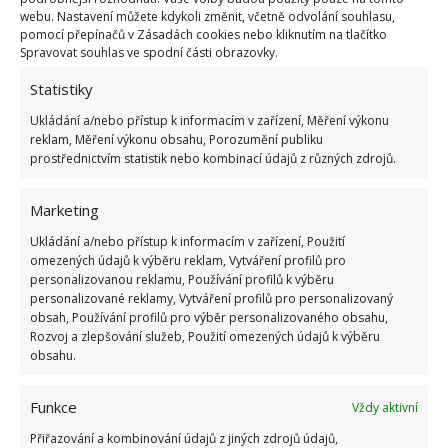
bodů
webu. Nastavení můžete kdykoli změnit, včetně odvolání souhlasu,
6.5.2026
pomocí přepínačů v Zásadách cookies nebo kliknutím na tlačítko
Spravovat souhlas ve spodní části obrazovky.
Statistiky
Ukládání a/nebo přístup k informacím v zařízení, Měření výkonu
reklam, Měření výkonu obsahu, Porozumění publiku
prostřednictvím statistik nebo kombinací údajů z různých zdrojů.
ŽHAVÉ NOVINKY
Marketing
Profesionální zahradnice vytvořila přehled
nejnebezpečnějších škůdců rostlin a postupy,
Ukládání a/nebo přístup k informacím v zařízení, Použití
jak se jich rychle zbavit
omezených údajů k výběru reklam, Vytváření profilů pro
6.8.2026
personalizovanou reklamu, Používání profilů k výběru
personalizované reklamy, Vytváření profilů pro personalizovaný
obsah, Používání profilů pro výběr personalizovaného obsahu,
Bohatá úroda rajčat nemusí být jen zbožným
Rozvoj a zlepšování služeb, Použití omezených údajů k výběru
přáním. Užijte si úspěšnou sklizeň již během
obsahu.
letošní sezony
6.8.2026
Funkce
Vždy aktivní
Přiřazování a kombinování údajů z jiných zdrojů údajů,