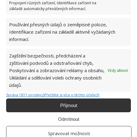
Přírodní hnojiva pro pěstování rajčat, která
Propojení různých zařízení, Identifikace zařízení na
zajistí bohatou úrodu šťavnatých a chutných
základě automaticky přenášených informací.
plodů. Připravte se na letošní sezonu včas
6.8.2026
Používání přesných údajů o zeměpisné poloze,
Identifikace zařízení na základě aktivně vyžádaných
informací.
Zajištění bezpečnosti, předcházení a
zjišťování podvodů a odstraňování chyb,
Poskytování a zobrazování reklamy a obsahu,
Vždy aktivní
O WEBU
Ukládání a sdělování voleb ochrany osobních
údajů.
Sháníte zajímavé tipy jak vylepšit Váš domov? Originální nápady,
Správa 1811 prodejců
Přečtěte si více o těchto účelech
aktuální trendy, praktické rady i inspirativní fotografie najdete na
stránkách internetového magazínu
Bydlimeutulne.cz
.
Příjmout
Odmítnout
Lidé a svět
Vyzvedla si dítě ve školce a jela domů. To, co našla na jeho těle, ji
Spravovat možnosti
do běla vytočilo