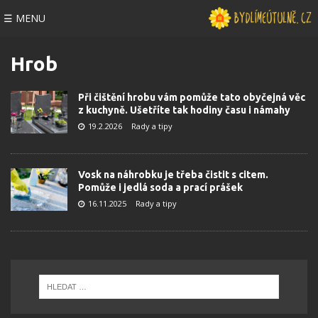
☰ MENU
Hrob
Při čištění hrobu vám pomůže tato obyčejná věc
z kuchyně. Ušetříte tak hodiny času i námahy
19.2.2026
Rady a tipy
Vosk na náhrobku je třeba čistit s citem.
Pomůže i jedlá soda a prací prášek
16.11.2025
Rady a tipy