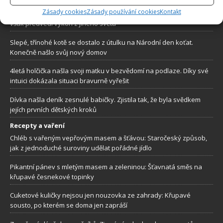
Zásady cookies
Zásady používání cookies
Kontakt
Přání postaršího zákazníka označil za nadlidský úkol. Kadeřník
však předvedl výkon z jiného světa
Slepé, třínohé kotě se dostalo z útulku na Národní den koťat.
Konečně našlo svůj nový domov
4letá holčička našla svoji matku v bezvědomí na podlaze. Díky své
intuici dokázala situaci bravurně vyřešit
Dívka našla deník zesnulé babičky. Zjistila tak, že byla svědkem
jejích prvních dětských kroků
Recepty a vaření
Chléb s vařeným vepřovým masem a šťávou: Staročeský způsob,
jak z jednoduché suroviny udělat pořádné jídlo
Pikantní pánev s mletým masem a zeleninou: Šťavnatá směs na
křupavé česnekové topinky
Cuketové kuličky nejsou jen nouzovka ze zahrady: Křupavé
sousto, po kterém se doma jen zapráší