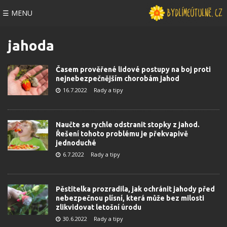
☰ MENU
jahoda
Časem prověřené lidové postupy na boj proti
nejnebezpečnějším chorobám jahod
16.7.2022
Rady a tipy
Naučte se rychle odstranit stopky z jahod.
Řešení tohoto problému je překvapivě
jednoduché
6.7.2022
Rady a tipy
Pěstitelka prozradila, jak ochránit jahody před
nebezpečnou plísní, která může bez milosti
zlikvidovat letošní úrodu
30.6.2022
Rady a tipy