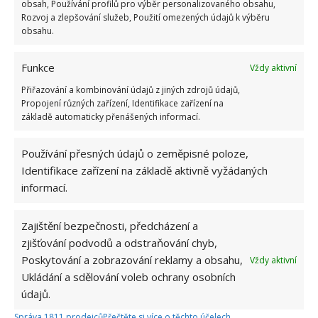
obsah, Používání profilů pro výběr personalizovaného obsahu,
Rozvoj a zlepšování služeb, Použití omezených údajů k výběru
Profesionální zahradnice vytvořila přehled
obsahu.
nejnebezpečnějších škůdců rostlin a postupy,
jak se jich rychle zbavit
Funkce
Vždy aktivní
6.8.2026
Přiřazování a kombinování údajů z jiných zdrojů údajů,
Propojení různých zařízení, Identifikace zařízení na
Bohatá úroda rajčat nemusí být jen zbožným
základě automaticky přenášených informací.
přáním. Užijte si úspěšnou sklizeň již během
letošní sezony
Používání přesných údajů o zeměpisné poloze,
6.8.2026
Identifikace zařízení na základě aktivně vyžádaných
informací.
Přírodní hnojiva pro pěstování rajčat, která
zajistí bohatou úrodu šťavnatých a chutných
plodů. Připravte se na letošní sezonu včas
Zajištění bezpečnosti, předcházení a
6.8.2026
zjišťování podvodů a odstraňování chyb,
Poskytování a zobrazování reklamy a obsahu,
Vždy aktivní
Ukládání a sdělování voleb ochrany osobních
údajů.
Správa 1811 prodejců
Přečtěte si více o těchto účelech