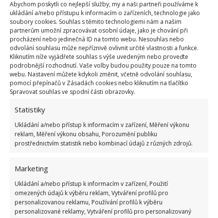
Abychom poskytli co nejlepší služby, my a naši partneři používáme k
Kvíz na téma pionýrské tábory za socialismu:
ukládání a/nebo přístupu k informacím o zařízeních, technologie jako
Kdo je zažil, bez problému získá 12 ze 12 bodů
soubory cookies. Souhlas s těmito technologiemi nám a našim
partnerům umožní zpracovávat osobní údaje, jako je chování při
12.5.2026
procházení nebo jedinečná ID na tomto webu. Nesouhlas nebo
odvolání souhlasu může nepříznivě ovlivnit určité vlastnosti a funkce.
Kliknutím níže vyjádřete souhlas s výše uvedeným nebo proveďte
Test znalostí o každodenní realitě za
podrobnější rozhodnutí. Vaše volby budou použity pouze na tomto
komunismu: 10 retro otázek ukáže, kdo má
webu. Nastavení můžete kdykoli změnit, včetně odvolání souhlasu,
dobrý přehled
pomocí přepínačů v Zásadách cookies nebo kliknutím na tlačítko
23.6.2026
Spravovat souhlas ve spodní části obrazovky.
Statistiky
Retro kvíz o oblíbených autech v dobách
Ukládání a/nebo přístup k informacím v zařízení, Měření výkonu
socialismu: Tehdejší řidiči musí získat 10 z 10
reklam, Měření výkonu obsahu, Porozumění publiku
bodů
prostřednictvím statistik nebo kombinací údajů z různých zdrojů.
6.5.2026
Marketing
Ukládání a/nebo přístup k informacím v zařízení, Použití
omezených údajů k výběru reklam, Vytváření profilů pro
personalizovanou reklamu, Používání profilů k výběru
personalizované reklamy, Vytváření profilů pro personalizovaný
ŽHAVÉ NOVINKY