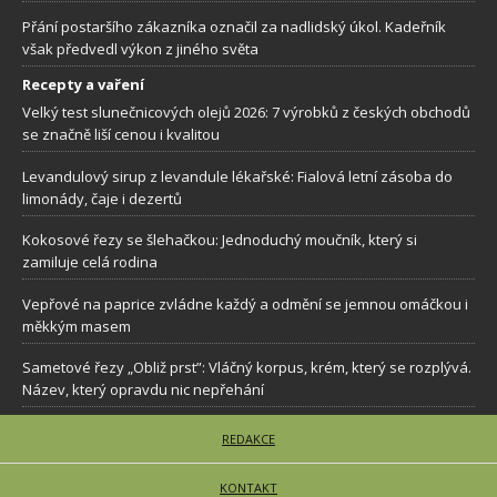
Přání postaršího zákazníka označil za nadlidský úkol. Kadeřník
však předvedl výkon z jiného světa
Recepty a vaření
Velký test slunečnicových olejů 2026: 7 výrobků z českých obchodů
se značně liší cenou i kvalitou
Levandulový sirup z levandule lékařské: Fialová letní zásoba do
limonády, čaje i dezertů
Kokosové řezy se šlehačkou: Jednoduchý moučník, který si
zamiluje celá rodina
Vepřové na paprice zvládne každý a odmění se jemnou omáčkou i
měkkým masem
Sametové řezy „Obliž prst”: Vláčný korpus, krém, který se rozplývá.
Název, který opravdu nic nepřehání
REDAKCE
KONTAKT