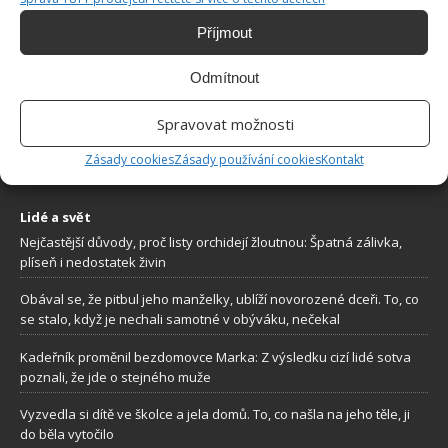
Příjmout
O WEBU
Odmítnout
Sháníte zajímavé tipy jak vylepšit Váš domov? Originální nápady,
Spravovat možnosti
aktuální trendy, praktické rady i inspirativní fotografie najdete na
stránkách internetového magazínu
Bydlimeutulne.cz
.
Zásady cookies
Zásady používání cookies
Kontakt
Lidé a svět
Nejčastější důvody, proč listy orchidejí žloutnou: Špatná zálivka,
plíseň i nedostatek živin
Obával se, že pitbul jeho manželky, ublíží novorozené dceři. To, co
se stalo, když je nechali samotné v obýváku, nečekal
Kadeřník proměnil bezdomovce Marka: Z výsledku cizí lidé sotva
poznali, že jde o stejného muže
Vyzvedla si dítě ve školce a jela domů. To, co našla na jeho těle, ji
do běla vytočilo