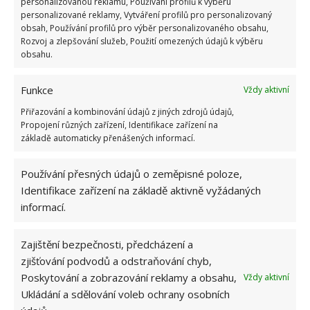
personalizovanou reklamu, Používání profilů k výběru
personalizované reklamy, Vytváření profilů pro personalizovaný
obsah, Používání profilů pro výběr personalizovaného obsahu,
Rozvoj a zlepšování služeb, Použití omezených údajů k výběru
ŽHAVÉ NOVINKY
obsahu.
Záchod vyžaduje zaslouženou péči. Se snadným
Funkce
Vždy aktivní
vyčištěním pomůže i kuchyňská sůl
Přiřazování a kombinování údajů z jiných zdrojů údajů,
10.8.2026
Propojení různých zařízení, Identifikace zařízení na
základě automaticky přenášených informací.
Vlastní „citrónová“ elektřina může šetřit
peníze. Menší světlo lze rozsvítit díky hřebíkům
Používání přesných údajů o zeměpisné poloze,
a drátům
Identifikace zařízení na základě aktivně vyžádaných
10.8.2026
informací.
Kuchyňská sůl jako efektivní služebník při
Zajištění bezpečnosti, předcházení a
čištění domácnosti: Poradí si i s troubou a
zjišťování podvodů a odstraňování chyb,
potrubím
Poskytování a zobrazování reklamy a obsahu,
Vždy aktivní
10.8.2026
Ukládání a sdělování voleb ochrany osobních