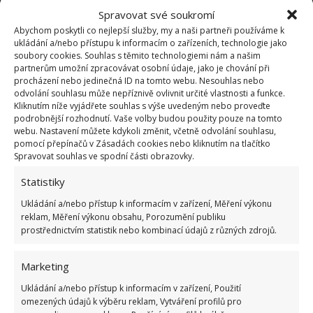
Pokuta až 10 000 Kč hrozí za nesprávné sekání i
Spravovat své soukromí
nesekání trávy. Záleží i na prostředku a lokaci
Abychom poskytli co nejlepší služby, my a naši partneři používáme k
1.6.2026
ukládání a/nebo přístupu k informacím o zařízeních, technologie jako
soubory cookies. Souhlas s těmito technologiemi nám a našim
partnerům umožní zpracovávat osobní údaje, jako je chování při
Kvíz na téma pionýrské tábory za socialismu:
procházení nebo jedinečná ID na tomto webu. Nesouhlas nebo
Kdo je zažil, bez problému získá 12 ze 12 bodů
odvolání souhlasu může nepříznivě ovlivnit určité vlastnosti a funkce.
Kliknutím níže vyjádřete souhlas s výše uvedeným nebo proveďte
12.5.2026
podrobnější rozhodnutí. Vaše volby budou použity pouze na tomto
webu. Nastavení můžete kdykoli změnit, včetně odvolání souhlasu,
pomocí přepínačů v Zásadách cookies nebo kliknutím na tlačítko
Test znalostí o každodenní realitě za
Spravovat souhlas ve spodní části obrazovky.
komunismu: 10 retro otázek ukáže, kdo má
dobrý přehled
Statistiky
23.6.2026
Ukládání a/nebo přístup k informacím v zařízení, Měření výkonu
reklam, Měření výkonu obsahu, Porozumění publiku
prostřednictvím statistik nebo kombinací údajů z různých zdrojů.
Retro kvíz o oblíbených autech v dobách
socialismu: Tehdejší řidiči musí získat 10 z 10
bodů
Marketing
6.5.2026
Ukládání a/nebo přístup k informacím v zařízení, Použití
omezených údajů k výběru reklam, Vytváření profilů pro