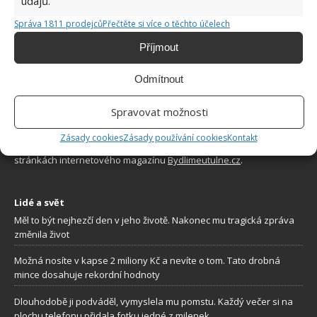
údajů.
Správa 1811 prodejců
Přečtěte si více o těchto účelech
Příjmout
Odmítnout
O WEBU
Spravovat možnosti
Sháníte zajímavé tipy jak vylepšit Váš domov? Originální nápady,
Zásady cookies
Zásady používání cookies
Kontakt
aktuální trendy, praktické rady i inspirativní fotografie najdete na
stránkách internetového magazínu
Bydlimeutulne.cz
.
Lidé a svět
Měl to být nejhezčí den v jeho životě. Nakonec mu tragická zpráva
změnila život
Možná nosíte v kapse 2 miliony Kč a nevíte o tom. Tato drobná
mince dosahuje rekordní hodnoty
Dlouhodobě ji podváděl, vymyslela mu pomstu. Každý večer si na
plochu telefonu přidala fotku jedné z milenek