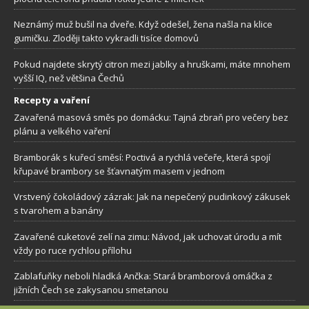
Neznámý muž bušil na dveře. Když odešel, žena našla na klice
gumičku. Zloději takto vykradli tisíce domovů
Pokud najdete skrytý citron mezi jablky a hruškami, máte mnohem
vyšší IQ, než většina Čechů
Recepty a vaření
Zavařená masová směs po domácku: Tajná zbraň pro večery bez
plánu a velkého vaření
Bramborák s kuřecí směsí: Poctivá a rychlá večeře, která spojí
křupavé brambory se šťavnatým masem v jednom
Vrstvený čokoládový zázrak: Jak na nepečený pudinkový zákusek
s tvarohem a banány
Zavařené cuketové zelí na zimu: Návod, jak uchovat úrodu a mít
vždy po ruce rychlou přílohu
Zablafuňky neboli hladká Ančka: Stará bramborová omáčka z
jižních Čech se zakysanou smetanou