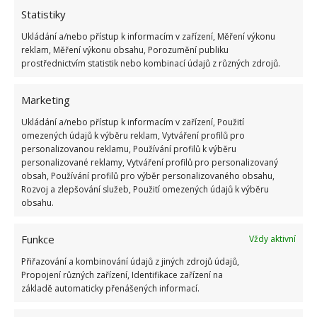
Statistiky
Ukládání a/nebo přístup k informacím v zařízení, Měření výkonu
reklam, Měření výkonu obsahu, Porozumění publiku
ŽHAVÉ NOVINKY
prostřednictvím statistik nebo kombinací údajů z různých zdrojů.
Tyto rostliny odpuzují klíšťata. Ujistěte se, že je
Marketing
máte na zahrádce
7.8.2026
Ukládání a/nebo přístup k informacím v zařízení, Použití
omezených údajů k výběru reklam, Vytváření profilů pro
personalizovanou reklamu, Používání profilů k výběru
Pokojové rostliny pro začátečníky, které jsou
personalizované reklamy, Vytváření profilů pro personalizovaný
nenáročné a něco vydrží
obsah, Používání profilů pro výběr personalizovaného obsahu,
7.8.2026
Rozvoj a zlepšování služeb, Použití omezených údajů k výběru
obsahu.
Využití dešťové vody v domácnosti: Tři
Funkce
Vždy aktivní
způsoby, jak její měkkost promění váš úklid
7.8.2026
Přiřazování a kombinování údajů z jiných zdrojů údajů,
Propojení různých zařízení, Identifikace zařízení na
základě automaticky přenášených informací.