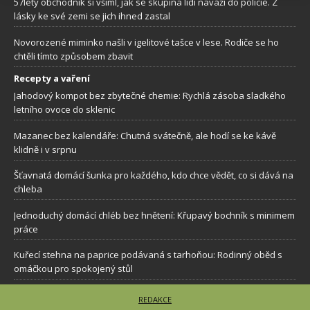
57letý obchodník si všiml, jak se skupina lidí naváží do policie. Z
lásky ke své zemi se jich ihned zastal
Novorozené miminko našli v igelitové tašce v lese. Rodiče se ho
chtěli tímto způsobem zbavit
Recepty a vaření
Jahodový kompot bez zbytečné chemie: Rychlá zásoba sladkého
letního ovoce do sklenic
Mazanec bez kalendáře: Chutná svátečně, ale hodí se ke kávě
klidně i v srpnu
Šťavnatá domácí šunka pro každého, kdo chce vědět, co si dává na
chleba
Jednoduchý domácí chléb bez hnětení: Křupavý bochník s minimem
práce
Kuřecí stehna na paprice podávaná s tarhoňou: Rodinný oběd s
omáčkou pro spokojený stůl
REDAKCE