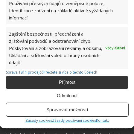
Používání přesných údajů o zeměpisné poloze,
Identifikace zařízení na základě aktivně vyžádaných
informací.
O WEBU
Zajištění bezpečnosti, předcházení a
zjišťování podvodů a odstraňování chyb,
Sháníte zajímavé tipy jak vylepšit Váš domov? Originální nápady,
Poskytování a zobrazování reklamy a obsahu,
Vždy aktivní
aktuální trendy, praktické rady i inspirativní fotografie najdete na
Ukládání a sdělování voleb ochrany osobních
stránkách internetového magazínu
Bydlimeutulne.cz
.
údajů.
Správa 1811 prodejců
Přečtěte si více o těchto účelech
Lidé a svět
Příjmout
Po návratu z dovolené ho v poštovní schránce čekalo překvapení.
Úřady jej považují za mrtvého
Odmítnout
Pokud v obrázku najdete skrytého psa, máte vyšší IQ než 97 %
Čechů. Do 15 sekund uspějí jen géniové
Spravovat možnosti
Po extrémních vedrech přijde prudká změna: V příštích dnech nás
Zásady cookies
Zásady používání cookies
Kontakt
podle meteorologů čeká počasí, jaké už nikdo nečekal