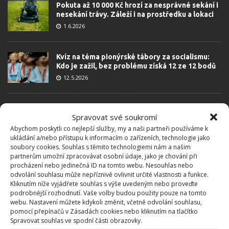
Pokuta až 10 000 Kč hrozí za nesprávné sekání i
nesekání trávy. Záleží i na prostředku a lokaci
1.6.2026
Kvíz na téma pionýrské tábory za socialismu:
Kdo je zažil, bez problému získá 12 ze 12 bodů
12.5.2026
Test znalostí o každodenní realitě za
Spravovat své soukromí
komunismu: 10 retro otázek ukáže, kdo má
dobrý přehled
Abychom poskytli co nejlepší služby, my a naši partneři používáme k
ukládání a/nebo přístupu k informacím o zařízeních, technologie jako
23.6.2026
soubory cookies. Souhlas s těmito technologiemi nám a našim
partnerům umožní zpracovávat osobní údaje, jako je chování při
procházení nebo jedinečná ID na tomto webu. Nesouhlas nebo
Retro kvíz o oblíbených autech v dobách
odvolání souhlasu může nepříznivě ovlivnit určité vlastnosti a funkce.
socialismu: Tehdejší řidiči musí získat 10 z 10
Kliknutím níže vyjádřete souhlas s výše uvedeným nebo proveďte
bodů
podrobnější rozhodnutí. Vaše volby budou použity pouze na tomto
6.5.2026
webu. Nastavení můžete kdykoli změnit, včetně odvolání souhlasu,
pomocí přepínačů v Zásadách cookies nebo kliknutím na tlačítko
Spravovat souhlas ve spodní části obrazovky.