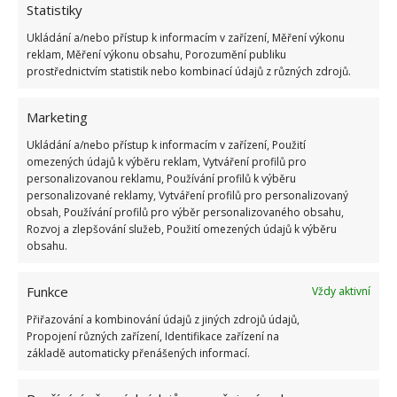
Statistiky
Ukládání a/nebo přístup k informacím v zařízení, Měření výkonu
ŽHAVÉ NOVINKY
reklam, Měření výkonu obsahu, Porozumění publiku
prostřednictvím statistik nebo kombinací údajů z různých zdrojů.
Tyto rostliny odpuzují klíšťata. Ujistěte se, že je
máte na zahrádce
Marketing
7.8.2026
Ukládání a/nebo přístup k informacím v zařízení, Použití
omezených údajů k výběru reklam, Vytváření profilů pro
personalizovanou reklamu, Používání profilů k výběru
Pokojové rostliny pro začátečníky, které jsou
personalizované reklamy, Vytváření profilů pro personalizovaný
nenáročné a něco vydrží
obsah, Používání profilů pro výběr personalizovaného obsahu,
7.8.2026
Rozvoj a zlepšování služeb, Použití omezených údajů k výběru
obsahu.
Využití dešťové vody v domácnosti: Tři
způsoby, jak její měkkost promění váš úklid
Funkce
Vždy aktivní
7.8.2026
Přiřazování a kombinování údajů z jiných zdrojů údajů,
Propojení různých zařízení, Identifikace zařízení na
základě automaticky přenášených informací.