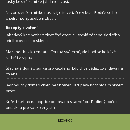
lásky ke své zemi se jich ihned zastal
Novorozené miminko našli v igelitové tašce v lese. Rodiče se ho
chtěli tímto způsobem zbavit
Recepty a vaření
Jahodový kompot bez zbytečné chemie: Rychlá zásoba sladkého
letního ovoce do sklenic
Mazanec bez kalendáře: Chutná svátečně, ale hodí se ke kávě
klidně i v srpnu
Šťavnatá domácí šunka pro každého, kdo chce vědět, co si dává na
chleba
Jednoduchý domácí chléb bez hnětení: Křupavý bochník s minimem
práce
Kuřecí stehna na paprice podávaná s tarhoňou: Rodinný oběd s
omáčkou pro spokojený stůl
REDAKCE