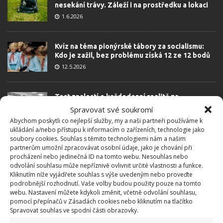
nesekání trávy. Záleží i na prostředku a lokaci
1.6.2026
Kvíz na téma pionýrské tábory za socialismu:
Kdo je zažil, bez problému získá 12 ze 12 bodů
12.5.2026
Test znalostí o každodenní realitě za
komunismu: 10 retro otázek ukáže, kdo má
Spravovat své soukromí
dobrý přehled
Abychom poskytli co nejlepší služby, my a naši partneři používáme k
23.6.2026
ukládání a/nebo přístupu k informacím o zařízeních, technologie jako
soubory cookies. Souhlas s těmito technologiemi nám a našim
partnerům umožní zpracovávat osobní údaje, jako je chování při
Retro kvíz o oblíbených autech v dobách
procházení nebo jedinečná ID na tomto webu. Nesouhlas nebo
socialismu: Tehdejší řidiči musí získat 10 z 10
odvolání souhlasu může nepříznivě ovlivnit určité vlastnosti a funkce.
bodů
Kliknutím níže vyjádřete souhlas s výše uvedeným nebo proveďte
podrobnější rozhodnutí. Vaše volby budou použity pouze na tomto
6.5.2026
webu. Nastavení můžete kdykoli změnit, včetně odvolání souhlasu,
pomocí přepínačů v Zásadách cookies nebo kliknutím na tlačítko
Spravovat souhlas ve spodní části obrazovky.