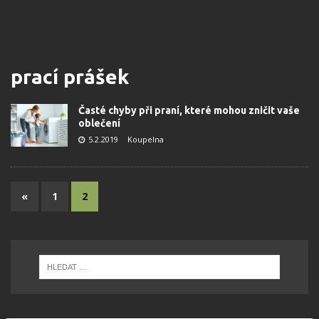
prací prášek
Časté chyby při praní, které mohou zničit vaše
oblečení
5.2.2019
Koupelna
«
1
2