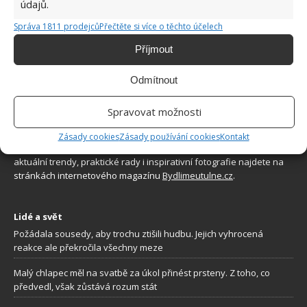
údajů.
Správa 1811 prodejců
Přečtěte si více o těchto účelech
Příjmout
Odmítnout
Spravovat možnosti
O WEBU
Zásady cookies
Zásady používání cookies
Kontakt
Sháníte zajímavé tipy jak vylepšit Váš domov? Originální nápady,
aktuální trendy, praktické rady i inspirativní fotografie najdete na
stránkách internetového magazínu
Bydlimeutulne.cz
.
Lidé a svět
Požádala sousedy, aby trochu ztišili hudbu. Jejich vyhrocená
reakce ale překročila všechny meze
Malý chlapec měl na svatbě za úkol přinést prsteny. Z toho, co
předvedl, však zůstává rozum stát