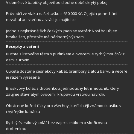
V domě své babičky objevil po dlouhé době skrytý pokoj
Průvodčí ve vlaku našel tašku s 650 000 Kč. O jejich ponechání
neváhal ani vteřinu a vrátil je majitelce
Jedno z nejkrásnějších českých jmen se vytrácí: Nosí ho už jen
hrstka žen, přestože má nádherný význam
Recepty a vaření
Buchta z listového těsta s pudinkem a ovocem je rychlý moučník z
osmi surovin
Cuketa dostane česnekový kabát, brambory zlatou barvu a večeře
je rázem vyřešená
Broskvový koláč s drobenkou: Jednoduchý letní moučník, který
zaujme šťavnatým ovocem i křupavou vrstvou navrchu
Obrácené kuřecí řízky pro všechny, kteří chtějí známou klasiku v
chytřejším kabátku
Rychlý švestkový koláč bez vajec s mákem a skořicovou
drobenkou