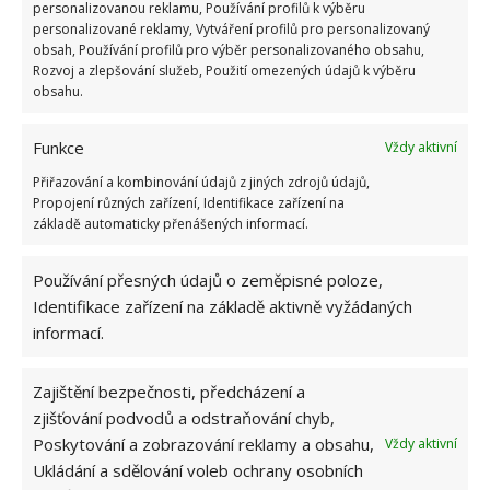
6.5.2026
personalizovanou reklamu, Používání profilů k výběru
personalizované reklamy, Vytváření profilů pro personalizovaný
obsah, Používání profilů pro výběr personalizovaného obsahu,
Rozvoj a zlepšování služeb, Použití omezených údajů k výběru
obsahu.
Funkce
Vždy aktivní
ŽHAVÉ NOVINKY
Přiřazování a kombinování údajů z jiných zdrojů údajů,
Propojení různých zařízení, Identifikace zařízení na
Zacházení s pračkou ovlivňuje délku její
základě automaticky přenášených informací.
životnosti. Roli hraje i množství prádla a prášku
10.8.2026
Používání přesných údajů o zeměpisné poloze,
Identifikace zařízení na základě aktivně vyžádaných
Trouba se bude lesknout jako v obchodě.
informací.
Spolehlivě ji vyčistí obyčejná tableta do myčky
10.8.2026
Zajištění bezpečnosti, předcházení a
zjišťování podvodů a odstraňování chyb,
Záchod vyžaduje zaslouženou péči. Se snadným
Poskytování a zobrazování reklamy a obsahu,
Vždy aktivní
vyčištěním pomůže i kuchyňská sůl
Ukládání a sdělování voleb ochrany osobních
10.8.2026