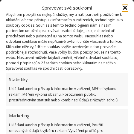
Spravovat své soukromí
OBLÍBENÉ ČLÁNKY
Abychom poskytli co nejlepší služby, my a naši partneři používáme k
ukládání a/nebo přístupu k informacím o zařízeních, technologie jako
Pokuta až 10 000 Kč hrozí za nesprávné sekání i
soubory cookies. Souhlas s těmito technologiemi nám a našim
nesekání trávy. Záleží i na prostředku a lokaci
partnerům umožní zpracovávat osobní údaje, jako je chování při
1.6.2026
procházení nebo jedinečná ID na tomto webu. Nesouhlas nebo
odvolání souhlasu může nepříznivě ovlivnit určité vlastnosti a funkce.
Kliknutím níže vyjádřete souhlas s výše uvedeným nebo proveďte
Kvíz na téma pionýrské tábory za socialismu:
podrobnější rozhodnutí. Vaše volby budou použity pouze na tomto
Kdo je zažil, bez problému získá 12 ze 12 bodů
webu. Nastavení můžete kdykoli změnit, včetně odvolání souhlasu,
pomocí přepínačů v Zásadách cookies nebo kliknutím na tlačítko
12.5.2026
Spravovat souhlas ve spodní části obrazovky.
Statistiky
Test znalostí o každodenní realitě za
komunismu: 10 retro otázek ukáže, kdo má
Ukládání a/nebo přístup k informacím v zařízení, Měření výkonu
dobrý přehled
reklam, Měření výkonu obsahu, Porozumění publiku
23.6.2026
prostřednictvím statistik nebo kombinací údajů z různých zdrojů.
Marketing
Retro kvíz o oblíbených autech v dobách
socialismu: Tehdejší řidiči musí získat 10 z 10
Ukládání a/nebo přístup k informacím v zařízení, Použití
bodů
omezených údajů k výběru reklam, Vytváření profilů pro