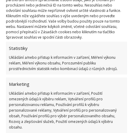
procházení nebo jedinečná ID na tomto webu. Nesouhlas nebo
komunismu: 10 retro otázek ukáže, kdo má
odvolání souhlasu může nepříznivě ovlivnit určité vlastnosti a funkce.
dobrý přehled
Kliknutím níže vyjádřete souhlas s výše uvedeným nebo proveďte
23.6.2026
podrobnější rozhodnutí. Vaše volby budou použity pouze na tomto
webu. Nastavení můžete kdykoli změnit, včetně odvolání souhlasu,
pomocí přepínačů v Zásadách cookies nebo kliknutím na tlačítko
Retro kvíz o oblíbených autech v dobách
Spravovat souhlas ve spodní části obrazovky.
socialismu: Tehdejší řidiči musí získat 10 z 10
bodů
Statistiky
6.5.2026
Ukládání a/nebo přístup k informacím v zařízení, Měření výkonu
reklam, Měření výkonu obsahu, Porozumění publiku
prostřednictvím statistik nebo kombinací údajů z různých zdrojů.
Marketing
ŽHAVÉ NOVINKY
Ukládání a/nebo přístup k informacím v zařízení, Použití
omezených údajů k výběru reklam, Vytváření profilů pro
personalizovanou reklamu, Používání profilů k výběru
Proti myším je možné zakročit i bez pomoci
personalizované reklamy, Vytváření profilů pro personalizovaný
kočky. Poslouží i past s kouskem sýra nebo
obsah, Používání profilů pro výběr personalizovaného obsahu,
špeku
Rozvoj a zlepšování služeb, Použití omezených údajů k výběru
7.8.2026
obsahu.