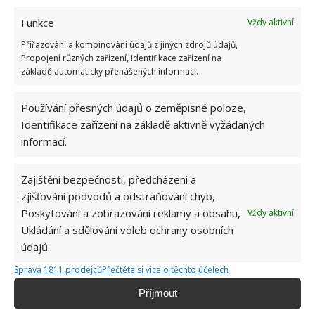
Test znalostí o životě v dobách socialismu: 10
Funkce
Vždy aktivní
otázek odhalí, kdo má minulý režim stále v živé
Přiřazování a kombinování údajů z jiných zdrojů údajů,
paměti
Propojení různých zařízení, Identifikace zařízení na
7.8.2026
základě automaticky přenášených informací.
Retro kvíz na téma jak vypadala doprava a
Používání přesných údajů o zeměpisné poloze,
silnice za socialismu: Pamětníci získají 10/10
Identifikace zařízení na základě aktivně vyžádaných
bodů
informací.
7.8.2026
Zajištění bezpečnosti, předcházení a
zjišťování podvodů a odstraňování chyb,
Poskytování a zobrazování reklamy a obsahu,
Vždy aktivní
Ukládání a sdělování voleb ochrany osobních
údajů.
Správa 1811 prodejců
Přečtěte si více o těchto účelech
O WEBU
Příjmout
Sháníte zajímavé tipy jak vylepšit Váš domov? Originální nápady,