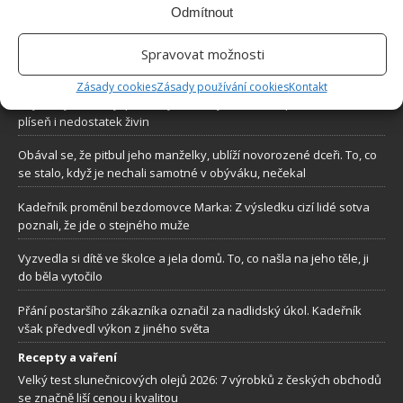
aktuální trendy, praktické rady i inspirativní fotografie najdete na
Odmítnout
stránkách internetového magazínu
Bydlimeutulne.cz
.
Spravovat možnosti
Lidé a svět
Zásady cookies
Zásady používání cookies
Kontakt
Nejčastější důvody, proč listy orchidejí žloutnou: Špatná zálivka,
plíseň i nedostatek živin
Obával se, že pitbul jeho manželky, ublíží novorozené dceři. To, co
se stalo, když je nechali samotné v obýváku, nečekal
Kadeřník proměnil bezdomovce Marka: Z výsledku cizí lidé sotva
poznali, že jde o stejného muže
Vyzvedla si dítě ve školce a jela domů. To, co našla na jeho těle, ji
do běla vytočilo
Přání postaršího zákazníka označil za nadlidský úkol. Kadeřník
však předvedl výkon z jiného světa
Recepty a vaření
Velký test slunečnicových olejů 2026: 7 výrobků z českých obchodů
se značně liší cenou i kvalitou