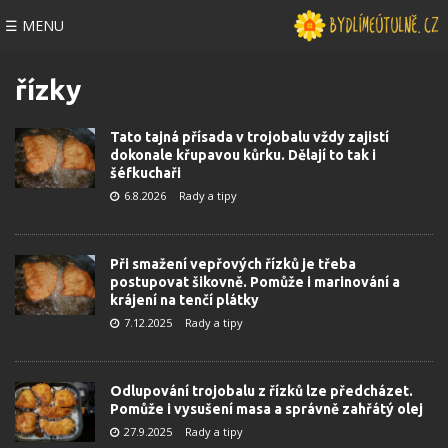
☰ MENU
řízky
Tato tajná přísada v trojobalu vždy zajistí
dokonale křupavou kůrku. Dělají to tak i
šéfkuchaři
6.8.2026
Rady a tipy
Při smažení vepřových řízků je třeba
postupovat šikovně. Pomůže i marinování a
krájení na tenčí plátky
7.12.2025
Rady a tipy
Odlupování trojobalu z řízků lze předcházet.
Pomůže i vysušení masa a správně zahřátý olej
27.9.2025
Rady a tipy