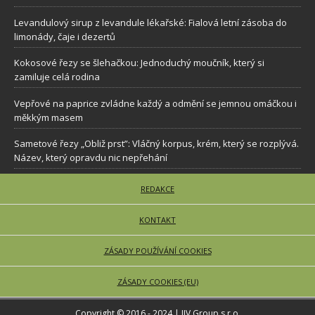
Levandulový sirup z levandule lékařské: Fialová letní zásoba do
limonády, čaje i dezertů
Kokosové řezy se šlehačkou: Jednoduchý moučník, který si
zamiluje celá rodina
Vepřové na paprice zvládne každý a odmění se jemnou omáčkou i
měkkým masem
Sametové řezy „Obliž prst”: Vláčný korpus, krém, který se rozplývá.
Název, který opravdu nic nepřehání
REDAKCE
KONTAKT
ZÁSADY POUŽÍVÁNÍ COOKIES
ZÁSADY COOKIES (EU)
Copyright © 2016 - 2024 | JJV Group s.r.o.