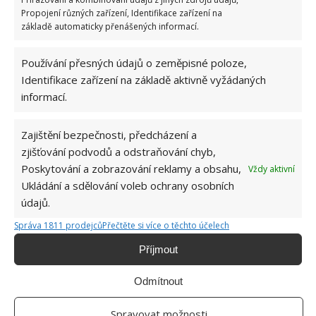
Propojení různých zařízení, Identifikace zařízení na
Přírodní hnojiva pro pěstování rajčat, která
zajistí bohatou úrodu šťavnatých a chutných
základě automaticky přenášených informací.
plodů. Připravte se na letošní sezonu včas
6.8.2026
Používání přesných údajů o zeměpisné poloze,
Identifikace zařízení na základě aktivně vyžádaných
informací.
Zajištění bezpečnosti, předcházení a
zjišťování podvodů a odstraňování chyb,
Poskytování a zobrazování reklamy a obsahu,
Vždy aktivní
Ukládání a sdělování voleb ochrany osobních
O WEBU
údajů.
Sháníte zajímavé tipy jak vylepšit Váš domov? Originální nápady,
Správa 1811 prodejců
Přečtěte si více o těchto účelech
aktuální trendy, praktické rady i inspirativní fotografie najdete na
stránkách internetového magazínu
Bydlimeutulne.cz
.
Příjmout
Odmítnout
Lidé a svět
Vyzvedla si dítě ve školce a jela domů. To, co našla na jeho těle, ji
Spravovat možnosti