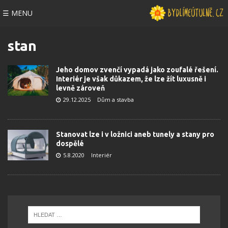
☰ MENU
stan
Jeho domov zvenčí vypadá jako zoufalé řešení.
Interiér je však důkazem, že lze žít luxusně i
levně zároveň
29.12.2025
Dům a stavba
Stanovat lze i v ložnici aneb tunely a stany pro
dospělé
5.8.2020
Interiér