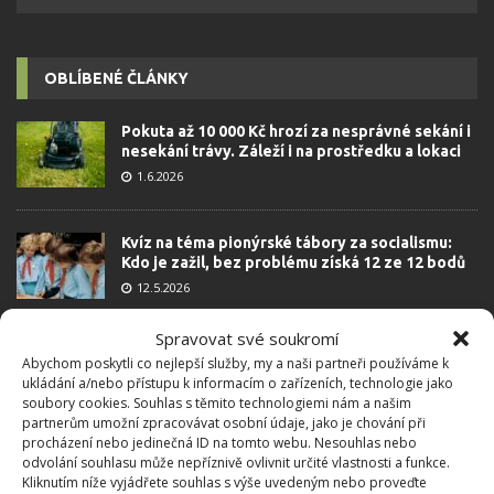
OBLÍBENÉ ČLÁNKY
Pokuta až 10 000 Kč hrozí za nesprávné sekání i
nesekání trávy. Záleží i na prostředku a lokaci
1.6.2026
Kvíz na téma pionýrské tábory za socialismu:
Kdo je zažil, bez problému získá 12 ze 12 bodů
12.5.2026
Spravovat své soukromí
Test znalostí o každodenní realitě za
Abychom poskytli co nejlepší služby, my a naši partneři používáme k
komunismu: 10 retro otázek ukáže, kdo má
ukládání a/nebo přístupu k informacím o zařízeních, technologie jako
dobrý přehled
soubory cookies. Souhlas s těmito technologiemi nám a našim
23.6.2026
partnerům umožní zpracovávat osobní údaje, jako je chování při
procházení nebo jedinečná ID na tomto webu. Nesouhlas nebo
odvolání souhlasu může nepříznivě ovlivnit určité vlastnosti a funkce.
Kliknutím níže vyjádřete souhlas s výše uvedeným nebo proveďte
Retro kvíz o oblíbených autech v dobách