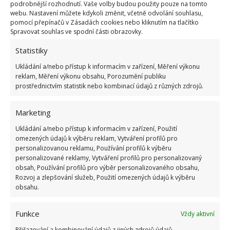
podrobnější rozhodnutí. Vaše volby budou použity pouze na tomto
socialismu: Tehdejší řidiči musí získat 10 z 10
webu. Nastavení můžete kdykoli změnit, včetně odvolání souhlasu,
bodů
pomocí přepínačů v Zásadách cookies nebo kliknutím na tlačítko
6.5.2026
Spravovat souhlas ve spodní části obrazovky.
Statistiky
Ukládání a/nebo přístup k informacím v zařízení, Měření výkonu
reklam, Měření výkonu obsahu, Porozumění publiku
prostřednictvím statistik nebo kombinací údajů z různých zdrojů.
ŽHAVÉ NOVINKY
Marketing
Profesionální zahradnice vytvořila přehled
Ukládání a/nebo přístup k informacím v zařízení, Použití
nejnebezpečnějších škůdců rostlin a postupy,
jak se jich rychle zbavit
omezených údajů k výběru reklam, Vytváření profilů pro
personalizovanou reklamu, Používání profilů k výběru
6.8.2026
personalizované reklamy, Vytváření profilů pro personalizovaný
obsah, Používání profilů pro výběr personalizovaného obsahu,
Rozvoj a zlepšování služeb, Použití omezených údajů k výběru
Bohatá úroda rajčat nemusí být jen zbožným
obsahu.
přáním. Užijte si úspěšnou sklizeň již během
letošní sezony
6.8.2026
Funkce
Vždy aktivní
Přiřazování a kombinování údajů z jiných zdrojů údajů,