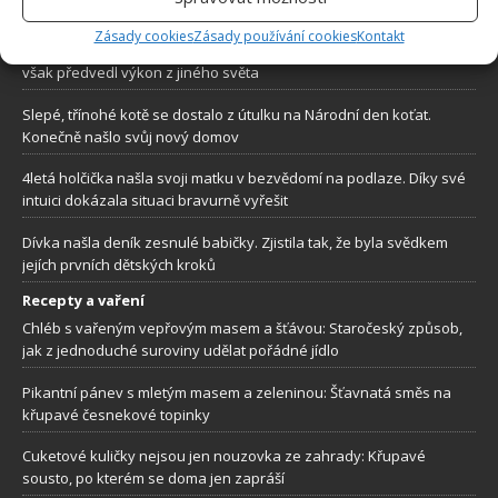
do běla vytočilo
Zásady cookies
Zásady používání cookies
Kontakt
Přání postaršího zákazníka označil za nadlidský úkol. Kadeřník
však předvedl výkon z jiného světa
Slepé, třínohé kotě se dostalo z útulku na Národní den koťat.
Konečně našlo svůj nový domov
4letá holčička našla svoji matku v bezvědomí na podlaze. Díky své
intuici dokázala situaci bravurně vyřešit
Dívka našla deník zesnulé babičky. Zjistila tak, že byla svědkem
jejích prvních dětských kroků
Recepty a vaření
Chléb s vařeným vepřovým masem a šťávou: Staročeský způsob,
jak z jednoduché suroviny udělat pořádné jídlo
Pikantní pánev s mletým masem a zeleninou: Šťavnatá směs na
křupavé česnekové topinky
Cuketové kuličky nejsou jen nouzovka ze zahrady: Křupavé
sousto, po kterém se doma jen zapráší