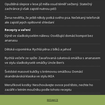
Opuštěná slepice v lese již měla osud téměř sečtený. Statečný
zachránce jí však zajistil nutnou péči
Žena nevěřila, že ještě někdy potká svého psa. Nečekaný telefonát
ale zajistil jejich opětovné shledaní
Recepty a vaření
Dýně ve sladkokyselém nálevu: Osvěžující domácí kompot bez
ananasu
Dětská vzpomínka: Rychlá pěna z bílků a jahod
Rychlá večeře ze spíže: Zavařovaná cuketová omáčka s ananasem
ve stylu sladkokyselé omáčky Uncle Ben’s
Švédské masové kuličky s krémovou omáčkou: Domácí
skandinávská klasika ve stylu IKEA
Meruňkové kostky: Neschovávejte ovoce pod těsto, nechte ho
zazářit v letním moučníku podle tohoto receptu
REDAKCE