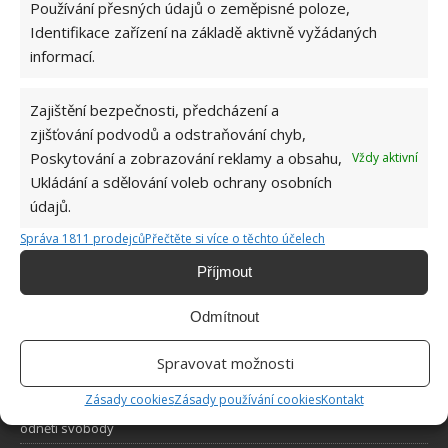
Používání přesných údajů o zeměpisné poloze,
Identifikace zařízení na základě aktivně vyžádaných
informací.
Zajištění bezpečnosti, předcházení a
O WEBU
zjišťování podvodů a odstraňování chyb,
Poskytování a zobrazování reklamy a obsahu,
Vždy aktivní
Sháníte zajímavé tipy jak vylepšit Váš domov? Originální nápady,
Ukládání a sdělování voleb ochrany osobních
aktuální trendy, praktické rady i inspirativní fotografie najdete na
údajů.
stránkách internetového magazínu
Bydlimeutulne.cz
.
Správa 1811 prodejců
Přečtěte si více o těchto účelech
Lidé a svět
Příjmout
Zdánlivě obyčejná rodinná fotografie znepokojila internet. Zkuste
najít mrazivý detail
Odmítnout
Ženich se vykašlal na svou vlastní svatbu. Zhrzená nevěsta
Spravovat možnosti
okamžitě vymyslela geniální pomstu
Zásady cookies
Zásady používání cookies
Kontakt
4letý chlapec ve školce upadl do bezvědomí. Učitelkám hrozí tresty
odnětí svobody