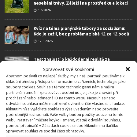
nesekání trávy. Záleží i na prostředku a lokaci
1.6.2026
Kvíz na téma pionýrské tábory za socialismu:
Kdo je zažil, bez problému získá 12 ze 12 bodů
12.5.2026
Test znalostí o každodenní realitě za
komunismu: 10 retro otázek ukáže, kdo má
Spravovat své soukromí
dobrý přehled
Abychom poskytli co nejlepší služby, my a naši partneři používáme k
23.6.2026
ukládání a/nebo přístupu k informacím o zařízeních, technologie jako
soubory cookies. Souhlas s těmito technologiemi nám a našim
partnerům umožní zpracovávat osobní údaje, jako je chování při
Retro kvíz o oblíbených autech v dobách
procházení nebo jedinečná ID na tomto webu. Nesouhlas nebo
socialismu: Tehdejší řidiči musí získat 10 z 10
odvolání souhlasu může nepříznivě ovlivnit určité vlastnosti a funkce.
bodů
Kliknutím níže vyjádřete souhlas s výše uvedeným nebo proveďte
6.5.2026
podrobnější rozhodnutí. Vaše volby budou použity pouze na tomto
webu. Nastavení můžete kdykoli změnit, včetně odvolání souhlasu,
pomocí přepínačů v Zásadách cookies nebo kliknutím na tlačítko
Spravovat souhlas ve spodní části obrazovky.