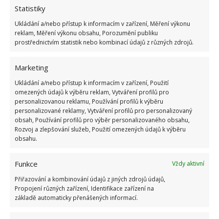
Statistiky
Ukládání a/nebo přístup k informacím v zařízení, Měření výkonu
ŽHAVÉ NOVINKY
reklam, Měření výkonu obsahu, Porozumění publiku
prostřednictvím statistik nebo kombinací údajů z různých zdrojů.
Mouchy raději poletí o domácnost dále. Kromě
chemikálií je odpudí i citron s hřebíčkem
Marketing
8.8.2026
Ukládání a/nebo přístup k informacím v zařízení, Použití
omezených údajů k výběru reklam, Vytváření profilů pro
personalizovanou reklamu, Používání profilů k výběru
Díky vhodné přípravě nebudou letní horka
problém. Pomůže i zatemňování a načasované
personalizované reklamy, Vytváření profilů pro personalizovaný
větrání
obsah, Používání profilů pro výběr personalizovaného obsahu,
Rozvoj a zlepšování služeb, Použití omezených údajů k výběru
8.8.2026
obsahu.
Okurky a kopr se perfektně doplňují na zahradě
Funkce
Vždy aktivní
i při nakládání. Díky tomuto postupu chutnají
fantasticky
Přiřazování a kombinování údajů z jiných zdrojů údajů,
8.8.2026
Propojení různých zařízení, Identifikace zařízení na
základě automaticky přenášených informací.