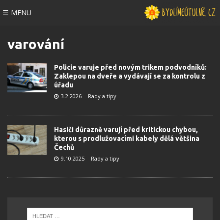
☰ MENU
varování
Policie varuje před novým trikem podvodníků:
Zaklepou na dveře a vydávají se za kontrolu z
úřadu
3.2.2026
Rady a tipy
Hasiči důrazně varují před kritickou chybou,
kterou s prodlužovacími kabely dělá většina
Čechů
9.10.2025
Rady a tipy