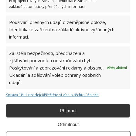
Propojení různých zařízení, Identifikace zařízení na
Tato lidová past zachytí všechny mouchy a vosy
základě automaticky přenášených informací.
v domácnosti během pár desítek minut
5.8.2026
Používání přesných údajů o zeměpisné poloze,
Identifikace zařízení na základě aktivně vyžádaných
informací.
Zajištění bezpečnosti, předcházení a
zjišťování podvodů a odstraňování chyb,
Poskytování a zobrazování reklamy a obsahu,
Vždy aktivní
Ukládání a sdělování voleb ochrany osobních
O WEBU
údajů.
Sháníte zajímavé tipy jak vylepšit Váš domov? Originální nápady,
Správa 1811 prodejců
Přečtěte si více o těchto účelech
aktuální trendy, praktické rady i inspirativní fotografie najdete na
stránkách internetového magazínu
Bydlimeutulne.cz
.
Příjmout
Lidé a svět
Odmítnout
3letý chlapec zmizí v lese a je 2 noci nezvěstný. Policisté mají husí
kůži, když jim řekne, kdo se o něho postaral