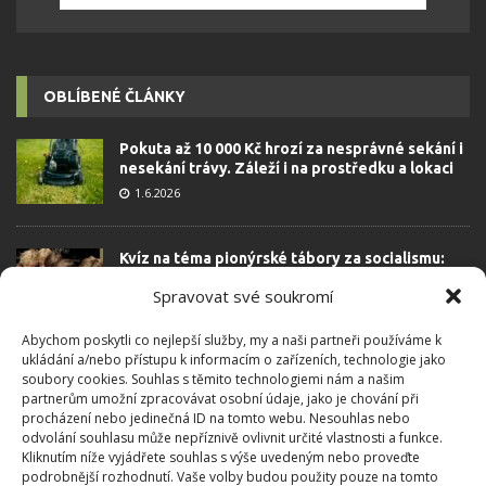
OBLÍBENÉ ČLÁNKY
Pokuta až 10 000 Kč hrozí za nesprávné sekání i
nesekání trávy. Záleží i na prostředku a lokaci
1.6.2026
Kvíz na téma pionýrské tábory za socialismu:
Kdo je zažil, bez problému získá 12 ze 12 bodů
Spravovat své soukromí
12.5.2026
Abychom poskytli co nejlepší služby, my a naši partneři používáme k
ukládání a/nebo přístupu k informacím o zařízeních, technologie jako
Test znalostí o každodenní realitě za
soubory cookies. Souhlas s těmito technologiemi nám a našim
komunismu: 10 retro otázek ukáže, kdo má
partnerům umožní zpracovávat osobní údaje, jako je chování při
dobrý přehled
procházení nebo jedinečná ID na tomto webu. Nesouhlas nebo
23.6.2026
odvolání souhlasu může nepříznivě ovlivnit určité vlastnosti a funkce.
Kliknutím níže vyjádřete souhlas s výše uvedeným nebo proveďte
podrobnější rozhodnutí. Vaše volby budou použity pouze na tomto