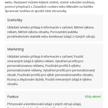
Retro kvíz o oblíbených autech v dobách
webu. Nastavení můžete kdykoli změnit, včetně odvolání souhlasu,
socialismu: Tehdejší řidiči musí získat 10 z 10
pomocí přepínačů v Zásadách cookies nebo kliknutím na tlačítko
bodů
Spravovat souhlas ve spodní části obrazovky.
6.5.2026
Statistiky
Ukládání a/nebo přístup k informacím v zařízení, Měření výkonu
reklam, Měření výkonu obsahu, Porozumění publiku
prostřednictvím statistik nebo kombinací údajů z různých zdrojů.
Marketing
ŽHAVÉ NOVINKY
Ukládání a/nebo přístup k informacím v zařízení, Použití
Vaše okurky zůstanou čerstvé i měsíc po sklizni
omezených údajů k výběru reklam, Vytváření profilů pro
díky tomuto lidovému fíglu
personalizovanou reklamu, Používání profilů k výběru
personalizované reklamy, Vytváření profilů pro personalizovaný
5.8.2026
obsah, Používání profilů pro výběr personalizovaného obsahu,
Rozvoj a zlepšování služeb, Použití omezených údajů k výběru
obsahu.
Na mastnou vodu v bazénu platí tato geniálně
jednoduchá finta, díky které ušetříte za drahou
údržbu
Funkce
Vždy aktivní
5.8.2026
Přiřazování a kombinování údajů z jiných zdrojů údajů,