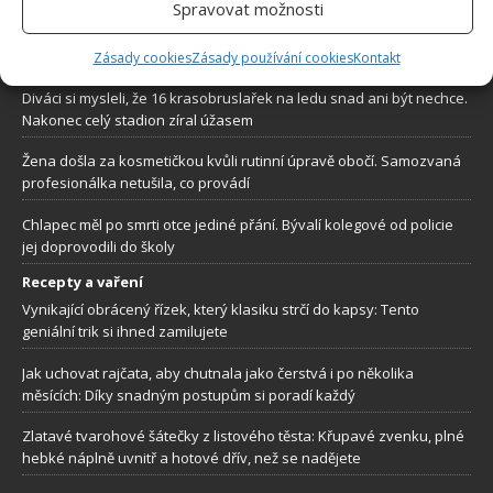
Spravovat možnosti
Ze zástupkyně šerifa se stala hrdinka. Kamera zachytila záchranu
chlapce, který zkolaboval na hřišti
Zásady cookies
Zásady používání cookies
Kontakt
Diváci si mysleli, že 16 krasobruslařek na ledu snad ani být nechce.
Nakonec celý stadion zíral úžasem
Žena došla za kosmetičkou kvůli rutinní úpravě obočí. Samozvaná
profesionálka netušila, co provádí
Chlapec měl po smrti otce jediné přání. Bývalí kolegové od policie
jej doprovodili do školy
Recepty a vaření
Vynikající obrácený řízek, který klasiku strčí do kapsy: Tento
geniální trik si ihned zamilujete
Jak uchovat rajčata, aby chutnala jako čerstvá i po několika
měsících: Díky snadným postupům si poradí každý
Zlatavé tvarohové šátečky z listového těsta: Křupavé zvenku, plné
hebké náplně uvnitř a hotové dřív, než se nadějete