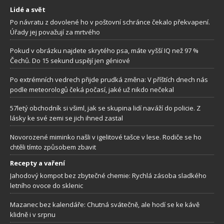
Lidé a svět
Po návratu z dovolené ho v poštovní schránce čekalo překvapení.
Úřady jej považují za mrtvého
Pokud v obrázku najdete skrytého psa, máte vyšší IQ než 97 %
Čechů. Do 15 sekund uspějí jen géniové
Po extrémních vedrech přijde prudká změna: V příštích dnech nás
podle meteorologů čeká počasí, jaké už nikdo nečekal
57letý obchodník si všiml, jak se skupina lidí naváží do policie. Z
lásky ke své zemi se jich ihned zastal
Novorozené miminko našli v igelitové tašce v lese. Rodiče se ho
chtěli tímto způsobem zbavit
Recepty a vaření
Jahodový kompot bez zbytečné chemie: Rychlá zásoba sladkého
letního ovoce do sklenic
Mazanec bez kalendáře: Chutná svátečně, ale hodí se ke kávě
klidně i v srpnu