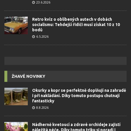
23.6.2026
Retro kvíz o oblíbených autech v dobách
socialismu: Tehdejší řidiči musí získat 10 z 10
bodů
6.5.2026
ŽHAVÉ NOVINKY
Okurky a kopr se perfektně doplňují na zahradě
i při nakládání. Díky tomuto postupu chutnají
fantasticky
8.8.2026
Nádherně kvetoucí a zdravé orchideje zajistí
náležitá péče. Díky tomuto triku si poradí i