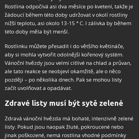
Rostlina odpočívá asi dva měsíce po kvetení, takže je
žádoucí během této doby udržovat v okolí rostliny
nižší teplotu, asi okolo 13-15 ° C. I zálivka by během
této doby měla být menší.
Rostlinku můžete přesadit i do většího květináče,
aby si mohla vytvořit odolnější kořenový systém.
Vánoční hvězdy jsou velmi citlivé na chlad a průvan,
ale tato reakce se neobjeví okamžitě, ale o něco
později – po několika dnech. Pak se mohou listy
začít uvolňovat a opadávat.
Zdravé listy musí být sytě zelené
Zdravá vánoční hvězda má bohaté, intenzivně zelené
listy. Pokud jsou naopak žluté, pokroucené nebo
jinak poškozené, nemá rostlina vhodné podmínky