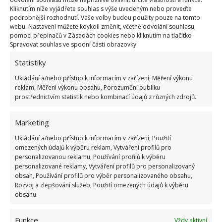
Aby znovu vykvetla
Kliknutím níže vyjádřete souhlas s výše uvedeným nebo proveďte
podrobnější rozhodnutí. Vaše volby budou použity pouze na tomto
Čtyři týdny před svátky je možné podpořit vánoční
webu. Nastavení můžete kdykoli změnit, včetně odvolání souhlasu,
pomocí přepínačů v Zásadách cookies nebo kliknutím na tlačítko
hvězdu k vykvetení. Barevné listy vytvoří jen tehdy,
Spravovat souhlas ve spodní části obrazovky.
bude-li mít den „dlouhý“ jen osm až devět hodin. Je
Statistiky
tedy třeba omezit přísun světla, který rostlinka má. V
Ukládání a/nebo přístup k informacím v zařízení, Měření výkonu
pozdním odpoledni ji zakryjete a nechte do rána v
reklam, Měření výkonu obsahu, Porozumění publiku
úplné tmě. Pokračujte, dokud se neobjeví první
prostřednictvím statistik nebo kombinací údajů z různých zdrojů.
barevní listy.
Marketing
Ukládání a/nebo přístup k informacím v zařízení, Použití
omezených údajů k výběru reklam, Vytváření profilů pro
personalizovanou reklamu, Používání profilů k výběru
personalizované reklamy, Vytváření profilů pro personalizovaný
obsah, Používání profilů pro výběr personalizovaného obsahu,
Rozvoj a zlepšování služeb, Použití omezených údajů k výběru
obsahu.
Funkce
Vždy aktivní