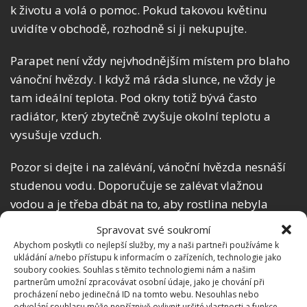
k životu a volá o pomoc. Pokud takovou květinu
uvidíte v obchodě, rozhodně si ji nekupujte.
Parapet není vždy nejvhodnějším místem pro blaho
vánoční hvězdy. I když má ráda slunce, ne vždy je
tam ideální teplota. Pod okny totiž bývá často
radiátor, který zbytečně zvyšuje okolní teplotu a
vysušuje vzduch.
Pozor si dejte i na zalévání, vánoční hvězda nesnáší
studenou vodu. Doporučuje se zalévat vlažnou
vodou a je třeba dbát na to, aby rostlina nebyla
přelévána nebo vysušena – proto ji zalévejte
Spravovat své soukromí
pravidelně, ale jen v malých dávkách. Půda v
Abychom poskytli co nejlepší služby, my a naši partneři používáme k
ukládání a/nebo přístupu k informacím o zařízeních, technologie jako
květináči by měla být vždy vlhká, ale určitě ne
soubory cookies. Souhlas s těmito technologiemi nám a našim
přemokřená.
partnerům umožní zpracovávat osobní údaje, jako je chování při
procházení nebo jedinečná ID na tomto webu. Nesouhlas nebo
odvolání souhlasu může nepříznivě ovlivnit určité vlastnosti a funkce.