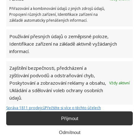
Přiřazování a kombinování údajů z jiných zdrojů údajů,
Propojení různých zařízení, Identifikace zařízení na
základě automaticky přenášených informací.
Používání přesných údajů o zeměpisné poloze,
Identifikace zařízení na základě aktivně vyžádaných
informací.
PĚSTOVÁNÍ
ROSTLINY
VÁNOČNÍ HVĚZDA
Zajištění bezpečnosti, předcházení a
zjišťování podvodů a odstraňování chyb,
Poskytování a zobrazování reklamy a obsahu,
Vždy aktivní
Hana Musilová
Ukládání a sdělování voleb ochrany osobních
údajů.
Do redakce Bydlimeutulne.cz se
přidala během svých studií a práce
Správa 1811 prodejců
Přečtěte si více o těchto účelech
redaktorky ji tak nadchla, že se
rozhodla zůstat. Její v...
[Více o
Příjmout
autorovi]
Odmítnout