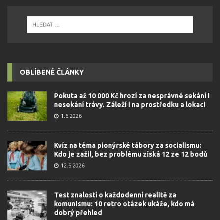
OBLÍBENÉ ČLÁNKY
Pokuta až 10 000 Kč hrozí za nesprávné sekání i
nesekání trávy. Záleží i na prostředku a lokaci
1.6.2026
Kvíz na téma pionýrské tábory za socialismu:
Kdo je zažil, bez problému získá 12 ze 12 bodů
12.5.2026
Test znalostí o každodenní realitě za
komunismu: 10 retro otázek ukáže, kdo má
dobrý přehled