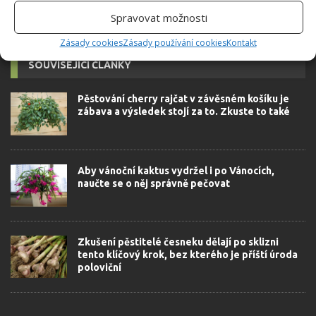
Spravovat možnosti
Zásady cookies
Zásady používání cookies
Kontakt
SOUVISEJÍCÍ ČLÁNKY
Pěstování cherry rajčat v závěsném košíku je
zábava a výsledek stojí za to. Zkuste to také
Aby vánoční kaktus vydržel i po Vánocích,
naučte se o něj správně pečovat
Zkušení pěstitelé česneku dělají po sklizni
tento klíčový krok, bez kterého je příští úroda
poloviční