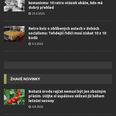
komunismu: 10 retro otázek ukáže, kdo má
dobrý přehled
23.6.2026
Retro kvíz o oblíbených autech v dobách
socialismu: Tehdejší řidiči musí získat 10 z 10
bodů
6.5.2026
ŽHAVÉ NOVINKY
Bohatá úroda rajčat nemusí být jen zbožným
přáním. Užijte si úspěšnou sklizeň již během
letošní sezony
6.8.2026