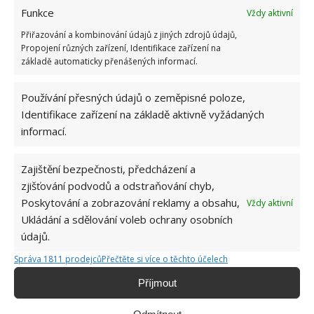
Funkce
Vždy aktivní
Přiřazování a kombinování údajů z jiných zdrojů údajů,
Propojení různých zařízení, Identifikace zařízení na
základě automaticky přenášených informací.
Používání přesných údajů o zeměpisné poloze,
Identifikace zařízení na základě aktivně vyžádaných
informací.
Zajištění bezpečnosti, předcházení a
Hana Musilová
zjišťování podvodů a odstraňování chyb,
Do redakce Bydlimeutulne.cz se
Poskytování a zobrazování reklamy a obsahu,
Vždy aktivní
přidala během svých studií a práce
Ukládání a sdělování voleb ochrany osobních
redaktorky ji tak nadchla, že se
údajů.
rozhodla zůstat. Její v...
[Více o
autorovi]
Správa 1811 prodejců
Přečtěte si více o těchto účelech
Příjmout