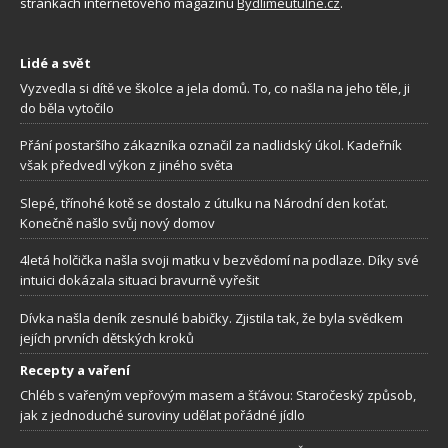
stránkách internetového magazínu
Bydlimeutulne.cz
.
Lidé a svět
Vyzvedla si dítě ve školce a jela domů. To, co našla na jeho těle, ji
do běla vytočilo
Přání postaršího zákazníka označil za nadlidský úkol. Kadeřník
však předvedl výkon z jiného světa
Slepé, třínohé kotě se dostalo z útulku na Národní den koťat.
Konečně našlo svůj nový domov
4letá holčička našla svoji matku v bezvědomí na podlaze. Díky své
intuici dokázala situaci bravurně vyřešit
Dívka našla deník zesnulé babičky. Zjistila tak, že byla svědkem
jejích prvních dětských kroků
Recepty a vaření
Chléb s vařeným vepřovým masem a šťávou: Staročeský způsob,
jak z jednoduché suroviny udělat pořádné jídlo