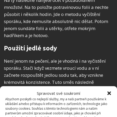
Na ty následně nalijete ocet v požadovaném
množství. Na to položte potravinovou folii a nechte
působit i několik hodin. Jde o metodu vyčištění
sporáku, kde nemusíte absolutně nic dělat. Potom
jenom sundáte folii a utěrky, otřete mokrým
hadříkem a je hotovo.
Použití jedlé sody
Není jenom na pečení, ale je vhodná i na vyčistění
sporáku. Stačí když vezmete vroucí vodu a v ní
začnete rozpouštět jedlou sodu tak, aby vznikne
krémovitá konzistence. Tuto směs následně
nanesete na váš sporák tam, kde jsou ty největší
Spravovat své soukromí
nečistoty. A takto necháte působit zhruba 30-60
Abychom poskytli co nejlepší služby, my a naši partneři používáme k
minut podle potřeby. Následný postup je opět
ukládání a/nebo přístupu k informacím o zařízeních, technologie jako
soubory cookies. Souhlas s těmito technologiemi nám a našim
stejný. Vezmete hadřík, odstraníte směs a necháte
partnerům umožní zpracovávat osobní údaje, jako je chování při