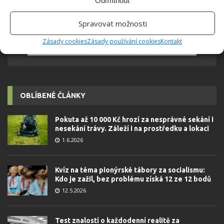
Odmítnout
Spravovat možnosti
Zásady cookies
Zásady používání cookies
Kontakt
OBLÍBENÉ ČLÁNKY
Pokuta až 10 000 Kč hrozí za nesprávné sekání i
nesekání trávy. Záleží i na prostředku a lokaci
1.6.2026
Kvíz na téma pionýrské tábory za socialismu:
Kdo je zažil, bez problému získá 12 ze 12 bodů
12.5.2026
Test znalostí o každodenní realitě za