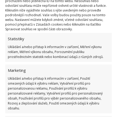
uschnout. Váš sporák bude jako nový.
procházení nebo jedinečná ID na tomto webu. Nesouhlas nebo
odvolání souhlasu může nepříznivě ovlivnit určité vlastnosti a funkce.
Kliknutím níže vyjádřete souhlas s výše uvedeným nebo proveďte
Čistěte pravidelně – půjde to
podrobnější rozhodnutí. Vaše volby budou použity pouze na tomto
webu. Nastavení můžete kdykoli změnit, včetně odvolání souhlasu,
jednoduše
pomocí přepínačů v Zásadách cookies nebo kliknutím na tlačítko
Spravovat souhlas ve spodní části obrazovky.
Nejhorší je takzvaná zašlá špína, které je na sporáku
Statistiky
už několik dní, nebo dokonce týdnů. Pokud se s ní
Ukládání a/nebo přístup k informacím v zařízení, Měření výkonu
nechcete trápit, doporučujeme čistit sporák vždy po
reklam, Měření výkonu obsahu, Porozumění publiku
jeho použití. Jedině tak půjde nečistota dolů velmi
prostřednictvím statistik nebo kombinací údajů z různých zdrojů.
jednoduše a rychle, bez jakýchkoliv složitostí.
Marketing
Ukládání a/nebo přístup k informacím v zařízení, Použití
omezených údajů k výběru reklam, Vytváření profilů pro
personalizovanou reklamu, Používání profilů k výběru
personalizované reklamy, Vytváření profilů pro personalizovaný
obsah, Používání profilů pro výběr personalizovaného obsahu,
Rozvoj a zlepšování služeb, Použití omezených údajů k výběru
obsahu.