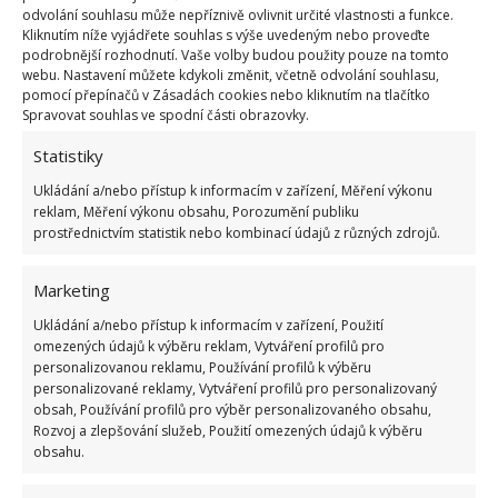
odvolání souhlasu může nepříznivě ovlivnit určité vlastnosti a funkce.
Kliknutím níže vyjádřete souhlas s výše uvedeným nebo proveďte
podrobnější rozhodnutí. Vaše volby budou použity pouze na tomto
webu. Nastavení můžete kdykoli změnit, včetně odvolání souhlasu,
pomocí přepínačů v Zásadách cookies nebo kliknutím na tlačítko
Spravovat souhlas ve spodní části obrazovky.
Statistiky
Ukládání a/nebo přístup k informacím v zařízení, Měření výkonu
reklam, Měření výkonu obsahu, Porozumění publiku
prostřednictvím statistik nebo kombinací údajů z různých zdrojů.
Pro potřeby starších lidí
Marketing
Myslelo se také na to, že zde bude žít starší pár. I
Ukládání a/nebo přístup k informacím v zařízení, Použití
tomu bylo přizpůsobeno samotné vybavení bytu.
omezených údajů k výběru reklam, Vytváření profilů pro
Hlavně je nutné zmínit třeba sprchový kout, který
personalizovanou reklamu, Používání profilů k výběru
personalizované reklamy, Vytváření profilů pro personalizovaný
zaujme jak svou velikostí, tak i tím, jak jednoduše se
obsah, Používání profilů pro výběr personalizovaného obsahu,
do něho dá vstoupit. Na něm je jasně vidět, že tento
Rozvoj a zlepšování služeb, Použití omezených údajů k výběru
obsahu.
vejminek byl navržen přímo na míru starším lidem.
A ti si ho zcela logicky nemohou vynachválit.