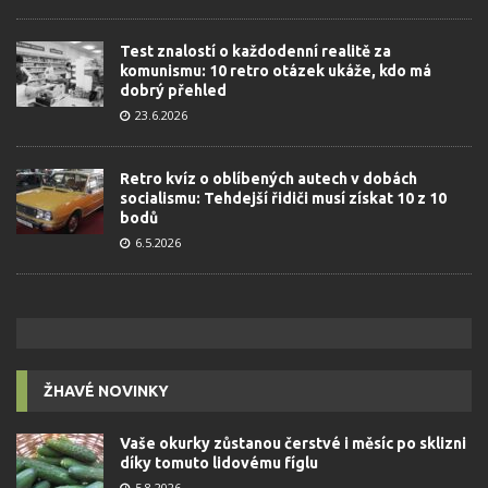
Test znalostí o každodenní realitě za
komunismu: 10 retro otázek ukáže, kdo má
dobrý přehled
23.6.2026
Retro kvíz o oblíbených autech v dobách
socialismu: Tehdejší řidiči musí získat 10 z 10
bodů
6.5.2026
ŽHAVÉ NOVINKY
Vaše okurky zůstanou čerstvé i měsíc po sklizni
díky tomuto lidovému fíglu
5.8.2026