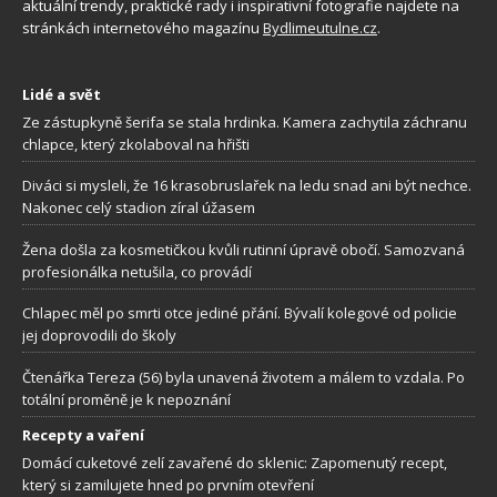
aktuální trendy, praktické rady i inspirativní fotografie najdete na
stránkách internetového magazínu
Bydlimeutulne.cz
.
Lidé a svět
Ze zástupkyně šerifa se stala hrdinka. Kamera zachytila záchranu
chlapce, který zkolaboval na hřišti
Diváci si mysleli, že 16 krasobruslařek na ledu snad ani být nechce.
Nakonec celý stadion zíral úžasem
Žena došla za kosmetičkou kvůli rutinní úpravě obočí. Samozvaná
profesionálka netušila, co provádí
Chlapec měl po smrti otce jediné přání. Bývalí kolegové od policie
jej doprovodili do školy
Čtenářka Tereza (56) byla unavená životem a málem to vzdala. Po
totální proměně je k nepoznání
Recepty a vaření
Domácí cuketové zelí zavařené do sklenic: Zapomenutý recept,
který si zamilujete hned po prvním otevření