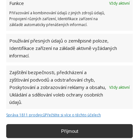
Funkce
Vždy aktivní
Přiřazování a kombinování údajů z jiných zdrojů údajů,
Propojení různých zařízení, Identifikace zařízení na
základě automaticky přenášených informací.
Používání přesných údajů o zeměpisné poloze,
Identifikace zařízení na základě aktivně vyžádaných
informací.
Zajištění bezpečnosti, předcházení a
zjišťování podvodů a odstraňování chyb,
Poskytování a zobrazování reklamy a obsahu,
Vždy aktivní
Ukládání a sdělování voleb ochrany osobních
údajů.
Chcete vidět, jak to uvnitř vypadá? Není nic
jednoduššího než si prohlédnout jednotlivé
Správa 1811 prodejců
Přečtěte si více o těchto účelech
fotografie. Toto bydlení je tisíckrát lepší než běžný
byt, nebo třeba samostatný pokoj v domově pro
Příjmout
seniory.