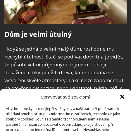
Dům je velmi útulný
I když se jedná o velmi malý dům, rozhodně mu
nechybí útulnost. Stačí se podívat dovnitř a je vidět,
že působí velmi příjemným dojmem. Toho je
dosaženo i díky použití dřeva, které pomáhá ve
vytvoření skvělé atmosféry. Také nelze zapomenout
na otevřené dispozice, nebo i dostatek světla, což je
další velké plus této nemovitosti.
Spravovat své soukromí
Abychom poskytli co nejlepší služby, my a naši partneři používáme k
ukládání a/nebo přístupu k informacím o zařízeních, technologie jako
soubory cookies. Souhlas s těmito technologiemi nám a našim
partnerům umožní zpracovávat osobní údaje, jako je chování při
procházení nebo jedinečná ID na tomto webu. Nesouhlas nebo