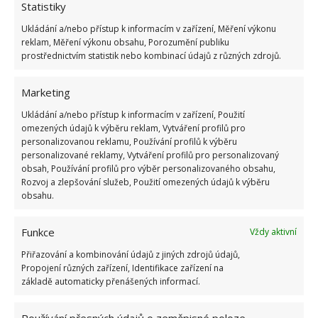
Statistiky
Ukládání a/nebo přístup k informacím v zařízení, Měření výkonu
reklam, Měření výkonu obsahu, Porozumění publiku
prostřednictvím statistik nebo kombinací údajů z různých zdrojů.
Marketing
Ukládání a/nebo přístup k informacím v zařízení, Použití
omezených údajů k výběru reklam, Vytváření profilů pro
personalizovanou reklamu, Používání profilů k výběru
personalizované reklamy, Vytváření profilů pro personalizovaný
obsah, Používání profilů pro výběr personalizovaného obsahu,
Rozvoj a zlepšování služeb, Použití omezených údajů k výběru
obsahu.
Funkce
Vždy aktivní
Přiřazování a kombinování údajů z jiných zdrojů údajů,
Poslední kosmetické úpravy
Propojení různých zařízení, Identifikace zařízení na
základě automaticky přenášených informací.
V tomto stavu je venkovní kuchyně v podstatě už
Používání přesných údajů o zeměpisné poloze,