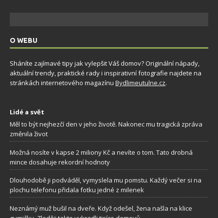
O WEBU
Sháníte zajímavé tipy jak vylepšit Váš domov? Originální nápady,
aktuální trendy, praktické rady i inspirativní fotografie najdete na
stránkách internetového magazínu
Bydlimeutulne.cz
.
Lidé a svět
Měl to být nejhezčí den v jeho životě. Nakonec mu tragická zpráva
změnila život
Možná nosíte v kapse 2 miliony Kč a nevíte o tom. Tato drobná
mince dosahuje rekordní hodnoty
Dlouhodobě ji podváděl, vymyslela mu pomstu. Každý večer si na
plochu telefonu přidala fotku jedné z milenek
Neznámý muž bušil na dveře. Když odešel, žena našla na klice
gumičku. Zloději takto vykradli tisíce domovů