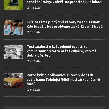
nesekání trávy. Záleží i na prostředku a lokaci
1.6.2026
Kvíz na téma pionýrské tábory za socialismu:
Kdo je zažil, bez problému získá 12 ze 12 bodů
12.5.2026
Test znalostí o každodenní realitě za
komunismu: 10 retro otázek ukáže, kdo má
dobrý přehled
23.6.2026
Retro kvíz o oblíbených autech v dobách
socialismu: Tehdejší řidiči musí získat 10 z 10
bodů
6.5.2026