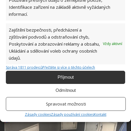
připravena k použití. Aby ale vypadala k světu, je
Identifikace zařízení na základě aktivně vyžádaných
dobré na závěr zapracovat na posledních
informací.
kosmetických úpravách. Tedy hlavně na instalaci
dvířek a také na instalaci šuplat, stejně jako na
Zajištění bezpečnosti, předcházení a
vzhledu samotných spodních desek, kde je vhodné
zjišťování podvodů a odstraňování chyb,
nanést vrstvu štuku, která nezvýší jenom krásu, ale i
Poskytování a zobrazování reklamy a obsahu,
Vždy aktivní
odolnost a tedy i životnost této kuchyně, která tak
Ukládání a sdělování voleb ochrany osobních
bude připravena na první grilování.
údajů.
Správa 1811 prodejců
Přečtěte si více o těchto účelech
Příjmout
Odmítnout
Spravovat možnosti
Zásady cookies
Zásady používání cookies
Kontakt