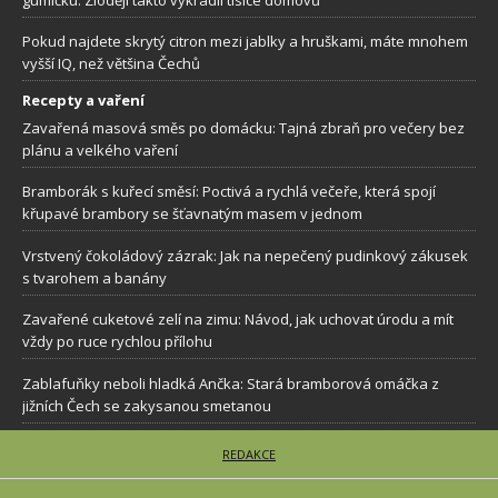
Pokud najdete skrytý citron mezi jablky a hruškami, máte mnohem
vyšší IQ, než většina Čechů
Recepty a vaření
Zavařená masová směs po domácku: Tajná zbraň pro večery bez
plánu a velkého vaření
Bramborák s kuřecí směsí: Poctivá a rychlá večeře, která spojí
křupavé brambory se šťavnatým masem v jednom
Vrstvený čokoládový zázrak: Jak na nepečený pudinkový zákusek
s tvarohem a banány
Zavařené cuketové zelí na zimu: Návod, jak uchovat úrodu a mít
vždy po ruce rychlou přílohu
Zablafuňky neboli hladká Ančka: Stará bramborová omáčka z
jižních Čech se zakysanou smetanou
REDAKCE