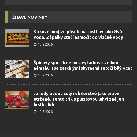
ŽHAVÉ NOVINKY
Sirkové hnojivo působí na rostliny jako živá
voda. Zápalky stačí namočit do vlažné vody
10.8.2026
Špinavý sporák nemusí vyžadovat velkou
námahu. I se zaschlými skvrnami zatočí bílý ocet
10.8.2026
Jahody budou celý rok čerstvé jako právě
utržené. Tento trik s plastovou lahví zná jen
hrstka lidí
10.8.2026