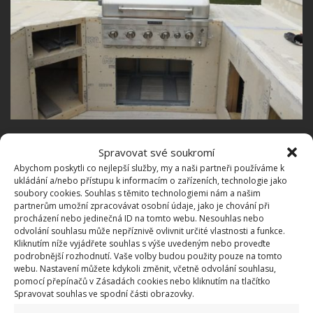
Obklady jako nejlepší materiál
Spravovat své soukromí
Abychom poskytli co nejlepší služby, my a naši partneři používáme k
Pracovní prostor nemusí být stejný, jako v běžných
ukládání a/nebo přístupu k informacím o zařízeních, technologie jako
soubory cookies. Souhlas s těmito technologiemi nám a našim
interiérových kuchyních. U těch venkovních by měl
partnerům umožní zpracovávat osobní údaje, jako je chování při
být kladen důraz na celkovou odolnost a dlouhou
procházení nebo jedinečná ID na tomto webu. Nesouhlas nebo
odvolání souhlasu může nepříznivě ovlivnit určité vlastnosti a funkce.
životnost. I proto se jako nejlepší materiál jeví
Kliknutím níže vyjádřete souhlas s výše uvedeným nebo proveďte
obklady. A to buď ty na zeď, nebo ve variantě dlažby.
podrobnější rozhodnutí. Vaše volby budou použity pouze na tomto
webu. Nastavení můžete kdykoli změnit, včetně odvolání souhlasu,
Ty poslouží jako základ pracovní desky, ale i jako
pomocí přepínačů v Zásadách cookies nebo kliknutím na tlačítko
estetické obložení, aby venkovní kuchyně také trochu
Spravovat souhlas ve spodní části obrazovky.
vypadala.