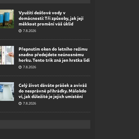
Využití dešťové vody v
domácnosti: Tři způsoby, jak její
měkkost promění váš úklid
7.8.2026
Přepnutím oken do letního režimu
snadno předejdete neúnosnému
horku. Tento trik zná jen hrstka lidí
7.8.2026
Celý život dáváte prášek a aviváž
do nesprávné přihrádky. Málokdo
ví, jak důležité je jejich umístění
7.8.2026