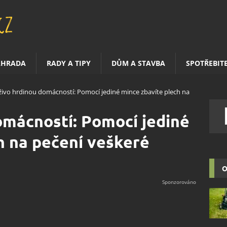
AHRADA
RADY A TIPY
DŮM A STAVBA
SPOTŘEBIT
ivo hrdinou domácností: Pomocí jediné mince zbavíte plech na
omácností: Pomocí jediné
h na pečení veškeré
O