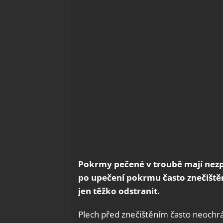
Pokrmy pečené v troubě mají nezpo
po upečení pokrmu často znečištěn
jen těžko odstranit.
Plech před znečištěním často neochrání