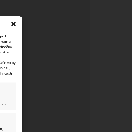
upu k
i nám a
edinečná
osti a
Vaše volby
uhlasu,
ní části
ojů.
m,