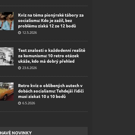
Kvíz na téma pionýrské tábory za
socialismu: Kdo je zažil, bez
problému získá 12 ze 12 bodů
12.5.2026
Test znalostí o každodenní realitě
za komunismu: 10 retro otázek
ukáže, kdo má dobrý přehled
23.6.2026
Retro kvíz o oblíbených autech v
dobách socialismu: Tehdejší řidiči
musí získat 10 z 10 bodů
6.5.2026
HAVÉ NOVINKY