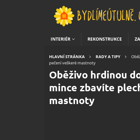
INTERIÉR
REKONSTRUKCE
Z
HLAVNÍ STRÁNKA
RADY A TIPY
Oběž
pečení veškeré mastnoty
Oběživo hrdinou d
mince zbavíte plec
mastnoty