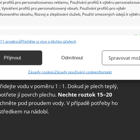
í profilů pro personalizovanou reklamu, Používání profilů k výběru personalizov
 Vytváření profilů pro personalizovaný obsah, Používání profilů pro výběr
lizovaného obsahu, Rozvoj a zlepšování služeb, Použití omezených údajů k výběr
u kečupu a nechte ho 2–3 hodiny působit. Klidně
e
Vžd
.
Následně ho vlhkým papírovým ubrouskem
11 prodejců
Přečtěte si více o těchto účelech
ání a kombinování údajů z jiných zdrojů údajů, Propojení různých zařízení,
 a běžným mycím prostředkem na nádobí. Během
kace zařízení na základě automaticky přenášených informací.
y z povrchu plechu snadno a jednoduše odstranit.
Spravovat mož
Příjmout
Odmítnout
ání přesných údajů o zeměpisné poloze, Identifikace zařízení na
oli
Zásady cookies
Zásady používání cookies
Kontakt
ě aktivně vyžádaných informací.
přidejte vodu v poměru 1 : 1. Dokud je plech teplý,
ění bezpečnosti, předcházení a zjišťování podvodů a
třete jí povrch plechu.
Nechte roztok 15–20
ňování chyb, Poskytování a zobrazování reklamy a obsahu,
Vžd
áchněte pod proudem vody. V případě potřeby ho
ní a sdělování voleb ochrany osobních údajů.
tředkem na nádobí.