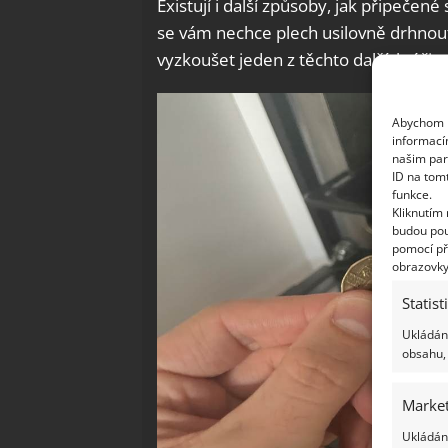
Existují i další způsoby, jak připečen
se vám nechce plech usilovně drhno
vyzkoušet jeden z těchto dalších úči
Abychom p
informací
našim par
ID na tom
funkce.
Kliknutím
budou pou
pomocí př
obrazovky
Statist
Ukládání
obsahu, 
Market
Ukládání