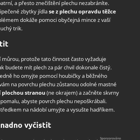
rní, a přesto znečištění plechu nezabráníte.
pečené zbytky jídla
se z plechu opravdu těžce
roblémem dokáže pomoci obyčejná mince z vaší
chý trik.
tit
ní můrou, protože tato činnost často vyžaduje
k budete mít plech za pár chvil dokonale čistý.
sledně ho omyjte pomocí houbičky a běžného
 vám na povrchu plechu zůstanou odolné mastné
jí plochou stranou
(ne okrajem) a začněte skvrny
 pomalu, abyste povrch plechu nepoškrábali.
středkem na nádobí umyjte a vysušte hadříkem.
snadno vyčistit