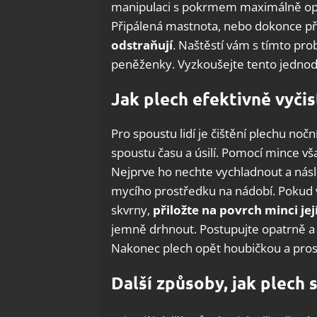
manipulaci s pokrmem maximálně opat
Připálená mastnota, nebo dokonce při
odstraňují
. Naštěstí vám s tímto p
peněženky. Vyzkoušejte tento jednodu
Jak plech efektivně vyčis
Pro spoustu lidí je čištění plechu noč
spoustu času a úsilí. Pomocí mince vša
Nejprve ho nechte vychladnout a ná
mycího prostředku na nádobí. Pokud
skvrny,
přiložte na povrch minci je
jemně drhnout. Postupujte opatrně a
Nakonec plech opět houbičkou a pro
Další způsoby, jak plech 