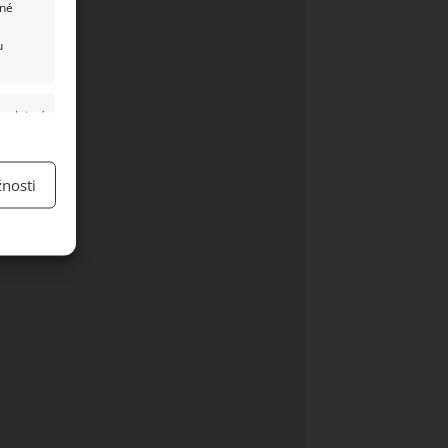
ané
u
y aktivní
nosti
y aktivní