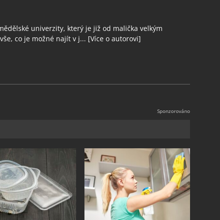
ědělské univerzity, který je již od malička velkým
še, co je možné najít v j...
[Více o autorovi]