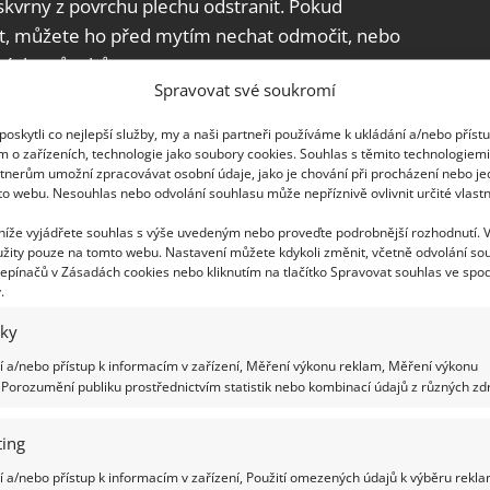
é skvrny z povrchu plechu odstranit. Pokud
ut, můžete ho před mytím nechat odmočit, nebo
nných způsobů.
Spravovat své soukromí
oskytli co nejlepší služby, my a naši partneři používáme k ukládání a/nebo příst
m o zařízeních, technologie jako soubory cookies. Souhlas s těmito technologiem
tnerům umožní zpracovávat osobní údaje, jako je chování při procházení nebo j
to webu. Nesouhlas nebo odvolání souhlasu může nepříznivě ovlivnit určité vlastn
 níže vyjádřete souhlas s výše uvedeným nebo proveďte podrobnější rozhodnutí. 
žity pouze na tomto webu. Nastavení můžete kdykoli změnit, včetně odvolání so
epínačů v Zásadách cookies nebo kliknutím na tlačítko Spravovat souhlas ve spod
.
iky
 a/nebo přístup k informacím v zařízení, Měření výkonu reklam, Měření výkonu
Porozumění publiku prostřednictvím statistik nebo kombinací údajů z různých zdr
ing
 a/nebo přístup k informacím v zařízení, Použití omezených údajů k výběru rekla