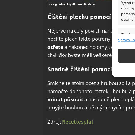
Vytvářen
Fotografie: BydlímeÚtulně
reklamy,
persona
Čištění plechu pomocí kečupu
obsahu.
Nejprve na celý povrch naneste vrstv
Funkc
nechte plech takto potřený i přes noc
Správa 18
Přiřazov
otřete
a nakonec ho omyjte houbou
Identifi
chviličky byste měli veškeré nečistot
Použív
Snadné čištění pomocí octu a s
základ
Smíchejte stolní ocet s hrubou solí a 
Zajišt
namočte do tohoto roztoku houbu a po
odstra
minut působit
a následně plech opl
Ukládá
omyjte houbou a běžným mycím pros
Zdroj:
Recettesplat