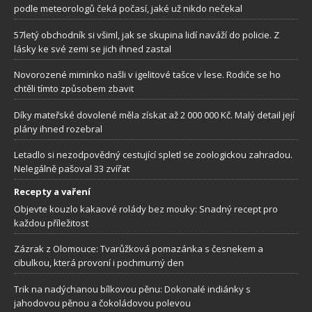
podle meteorologů čeká počasí, jaké už nikdo nečekal
57letý obchodník si všiml, jak se skupina lidí naváží do policie. Z
lásky ke své zemi se jich ihned zastal
Novorozené miminko našli v igelitové tašce v lese. Rodiče se ho
chtěli tímto způsobem zbavit
Díky mateřské dovolené měla získat až 2 000 000 Kč. Malý detail její
plány ihned rozebral
Letadlo si nezodpovědný cestující spletl se zoologickou zahradou.
Nelegálně pašoval 33 zvířat
Recepty a vaření
Objevte kouzlo kakaové rolády bez mouky: Snadný recept pro
každou příležitost
Zázrak z Olomouce: Tvarůžková pomazánka s česnekem a
cibulkou, která provoní i pochmurný den
Trik na nadýchanou bílkovou pěnu: Dokonalé indiánky s
jahodovou pěnou a čokoládovou polevou