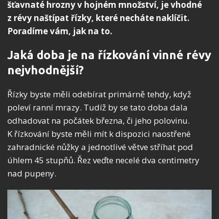
šťavnaté hrozny v hojném množství, je vhodné
z révy naštípat řízky, které necháte naklíčit.
Poradíme vám, jak na to.
Jaká doba je na řízkování vinné révy
nejvhodnější?
Řízky byste měli odebírat primárně tehdy, když
poleví ranní mrazy. Tudíž by se tato doba dala
odhadovat na počátek března, či jeho polovinu.
K řízkování byste měli mít k dispozici naostřené
zahradnické nůžky a jednotlivé větve stříhat pod
úhlem 45 stupňů. Řez veďte necelé dva centimetry
nad pupeny.