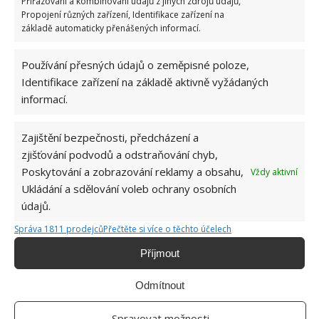
Přiřazování a kombinování údajů z jiných zdrojů údajů,
Propojení různých zařízení, Identifikace zařízení na
základě automaticky přenášených informací.
Používání přesných údajů o zeměpisné poloze,
Identifikace zařízení na základě aktivně vyžádaných
informací.
Zajištění bezpečnosti, předcházení a
Fotografie: Youtube
zjišťování podvodů a odstraňování chyb,
Poskytování a zobrazování reklamy a obsahu,
Vždy aktivní
Ukládání a sdělování voleb ochrany osobních
údajů.
Správa 1811 prodejců
Přečtěte si více o těchto účelech
Příjmout
Odmítnout
Spravovat možnosti