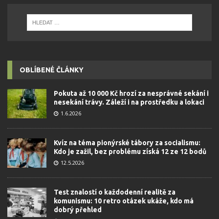
OBLÍBENÉ ČLÁNKY
Pokuta až 10 000 Kč hrozí za nesprávné sekání i
nesekání trávy. Záleží i na prostředku a lokaci
1.6.2026
Kvíz na téma pionýrské tábory za socialismu:
Kdo je zažil, bez problému získá 12 ze 12 bodů
12.5.2026
Test znalostí o každodenní realitě za
komunismu: 10 retro otázek ukáže, kdo má
dobrý přehled