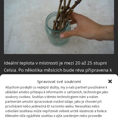
Ideální teplota v místnosti je mezi 20 až 25 stupni
Celsia. Po několika měsících bude réva připravena k
přesazení na zahradu. To proveďte nejlépe z kraje
Spravovat své soukromí
jara, nebo během podzimních měsíců. Následně o
Abychom poskytli co nejlepší služby, my a naši partneři používáme k
svou vinnou révu pravidelně pečujte jak
ukládání a/nebo přístupu k informacím o zařízeních, technologie jako
soubory cookies. Souhlas s těmito technologiemi nám a našim
prostřednictvím zálivky, tak i případnými hnojivy.
partnerům umožní zpracovávat osobní údaje, jako je chování při
Zhruba za rok byste se měli dočkat své první úrody.
procházení nebo jedinečná ID na tomto webu. Nesouhlas nebo
odvolání souhlasu může nepříznivě ovlivnit určité vlastnosti a funkce.
Kliknutím níže vyjádřete souhlas s výše uvedeným nebo proveďte