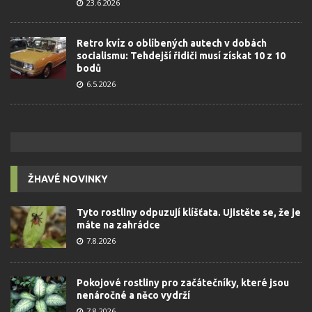
23.6.2026
Retro kvíz o oblíbených autech v dobách
socialismu: Tehdejší řidiči musí získat 10 z 10
bodů
6.5.2026
ŽHAVÉ NOVINKY
Tyto rostliny odpuzují klíšťata. Ujistěte se, že je
máte na zahrádce
7.8.2026
Pokojové rostliny pro začátečníky, které jsou
nenáročné a něco vydrží
7.8.2026