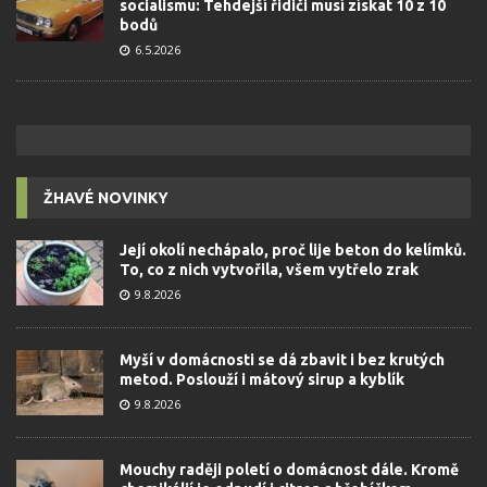
socialismu: Tehdejší řidiči musí získat 10 z 10
bodů
6.5.2026
ŽHAVÉ NOVINKY
Její okolí nechápalo, proč lije beton do kelímků.
To, co z nich vytvořila, všem vytřelo zrak
9.8.2026
Myší v domácnosti se dá zbavit i bez krutých
metod. Poslouží i mátový sirup a kyblík
9.8.2026
Mouchy raději poletí o domácnost dále. Kromě