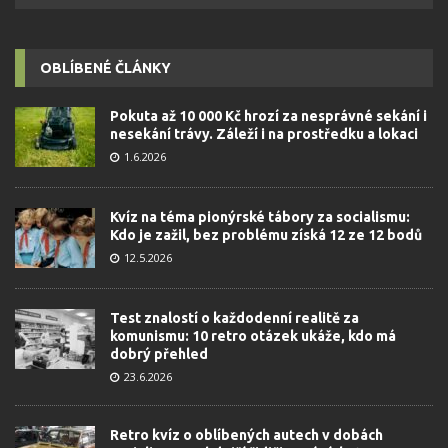
OBLÍBENÉ ČLÁNKY
Pokuta až 10 000 Kč hrozí za nesprávné sekání i
nesekání trávy. Záleží i na prostředku a lokaci
1.6.2026
Kvíz na téma pionýrské tábory za socialismu:
Kdo je zažil, bez problému získá 12 ze 12 bodů
12.5.2026
Test znalostí o každodenní realitě za
komunismu: 10 retro otázek ukáže, kdo má
dobrý přehled
23.6.2026
Retro kvíz o oblíbených autech v dobách