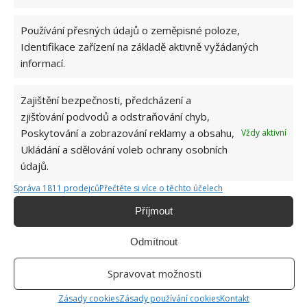
Skutečné umělecké dílo, co říkáte
Používání přesných údajů o zeměpisné poloze,
Identifikace zařízení na základě aktivně vyžádaných
Podívejte se na několik jeho obrazů a sami posuďte,
informací.
že ho nelze srovnat s prací běžných sprejerů a grafitti
umělců. Počiny tohoto francouzského umělce jsou
Zajištění bezpečnosti, předcházení a
skutečným uměleckým dílem, které nejenom
zjišťování podvodů a odstraňování chyb,
přitáhne pozornost, ale jasně změní nejenom ráz
Poskytování a zobrazování reklamy a obsahu,
Vždy aktivní
Ukládání a sdělování voleb ochrany osobních
budovy, ale i celé ulice, klidně i celého města. Jak je
údajů.
vidět, když má člověk talent a odhodlání, tak dokáže
cokoliv.
Správa 1811 prodejců
Přečtěte si více o těchto účelech
Příjmout
Odmítnout
Spravovat možnosti
Zásady cookies
Zásady používání cookies
Kontakt