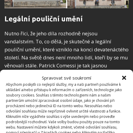
Legální pouliční umění
Nutno říci, že jeho díla rozhodně nejsou
vandalstvím. To, co dělá, je skutečné a legální
pouliční umění, které vzniklo na konci devatenáctého
století. Na světě dnes není mnoho lidí, kteří by se mu
věnovali stále. Patrick Comessi je tak jasnou
výjimkou. I proto jsou jeho živé obrazy, ale i další
Spravovat své soukromí
umělecká díla na stěnách tak obdivovaná. Jak
Abychom poskytli co nejlepší služby, my a naši partneři používáme k
laickou, tak odbornou veřejností.
ukládání a/nebo přístupu k informacím o zařízeních, technologie jako
soubory cookies. Souhlas s těmito technologiemi nám a našim
partnerům umožní zpracovávat osobní údaje, jako je chování při
procházení nebo jedinečná ID na tomto webu. Nesouhlas nebo
odvolání souhlasu může nepříznivě ovlivnit určité vlastnosti a funkce.
Kliknutím níže vyjádřete souhlas s výše uvedeným nebo proveďte
podrobnější rozhodnutí. Vaše volby budou použity pouze na tomto
webu. Nastavení můžete kdykoli změnit, včetně odvolání souhlasu,
pomocí přepínačů v Zásadách cookies nebo kliknutím na tlačítko