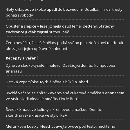
4letý chlapec ve školce upadl do bezvědomí. Učitelkám hrozí tresty
odnětí svobody
Opuštěná slepice v lese již měla osud téměř sečtený. Statečný
zachránce jí však zajistil nutnou péči
Žena nevěřila, že ještě někdy potká svého psa. Nečekaný telefonát
ale zajistil jejich opětovné shledaní
Recepty a vaření
Dýně ve sladkokyselém nálevu: Osvěžující domácí kompot bez
ananasu
Dětská vzpomínka: Rychlá pěna z bílků a jahod
Rychlá večeře ze spíže: Zavařovaná cuketová omáčka s ananasem
ve stylu sladkokyselé omáčky Uncle Ben’s
Švédské masové kuličky s krémovou omáčkou: Domácí
skandinávská klasika ve stylu IKEA
Meruňkové kostky: Neschovávejte ovoce pod těsto, nechte ho