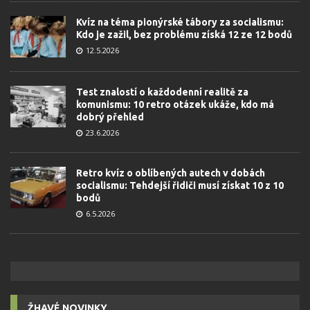
Kvíz na téma pionýrské tábory za socialismu:
Kdo je zažil, bez problému získá 12 ze 12 bodů
12.5.2026
Test znalostí o každodenní realitě za
komunismu: 10 retro otázek ukáže, kdo má
dobrý přehled
23.6.2026
Retro kvíz o oblíbených autech v dobách
socialismu: Tehdejší řidiči musí získat 10 z 10
bodů
6.5.2026
ŽHAVÉ NOVINKY