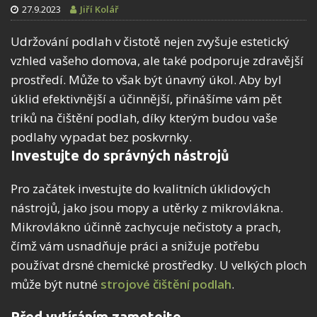
27.9.2023
Jiří Kolář
Udržování podlah v čistotě nejen zvyšuje estetický
vzhled vašeho domova, ale také podporuje zdravější
prostředí. Může to však být únavný úkol. Aby byl
úklid efektivnější a účinnější, přinášíme vám pět
triků na čištění podlah, díky kterým budou vaše
podlahy vypadat bez poskvrnky.
Investujte do správných nástrojů
Pro začátek investujte do kvalitních úklidových
nástrojů, jako jsou mopy a utěrky z mikrovlákna.
Mikrovlákno účinně zachycuje nečistoty a prach,
čímž vám usnadňuje práci a snižuje potřebu
používat drsné chemické prostředky. U velkých ploch
může být nutné
strojové čištění podlah
.
Před vytíráním zametejte