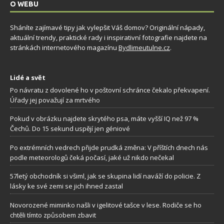
O WEBU
Sháníte zajímavé tipy jak vylepšit Váš domov? Originální nápady,
aktuální trendy, praktické rady i inspirativní fotografie najdete na
stránkách internetového magazínu
Bydlimeutulne.cz
.
Lidé a svět
Po návratu z dovolené ho v poštovní schránce čekalo překvapení.
Úřady jej považují za mrtvého
Pokud v obrázku najdete skrytého psa, máte vyšší IQ než 97 %
Čechů. Do 15 sekund uspějí jen géniové
Po extrémních vedrech přijde prudká změna: V příštích dnech nás
podle meteorologů čeká počasí, jaké už nikdo nečekal
57letý obchodník si všiml, jak se skupina lidí naváží do policie. Z
lásky ke své zemi se jich ihned zastal
Novorozené miminko našli v igelitové tašce v lese. Rodiče se ho
chtěli tímto způsobem zbavit