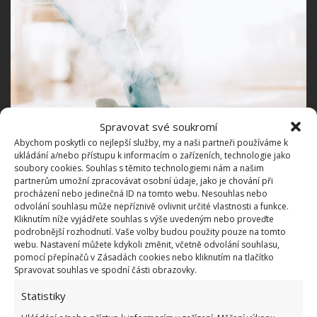
Spravovat své soukromí
Abychom poskytli co nejlepší služby, my a naši partneři používáme k
ukládání a/nebo přístupu k informacím o zařízeních, technologie jako
soubory cookies. Souhlas s těmito technologiemi nám a našim
partnerům umožní zpracovávat osobní údaje, jako je chování při
procházení nebo jedinečná ID na tomto webu. Nesouhlas nebo
Potřebujete
profi monterky
? Neváhejte a podívejte
odvolání souhlasu může nepříznivě ovlivnit určité vlastnosti a funkce.
se do katalogu.
Kliknutím níže vyjádřete souhlas s výše uvedeným nebo proveďte
podrobnější rozhodnutí. Vaše volby budou použity pouze na tomto
webu. Nastavení můžete kdykoli změnit, včetně odvolání souhlasu,
Síla jedlé sody
pomocí přepínačů v Zásadách cookies nebo kliknutím na tlačítko
Spravovat souhlas ve spodní části obrazovky.
V případě odolných skvrn nebo zápachu posypte
Statistiky
podlahy jedlou sodou a vydrhněte je vlhkým