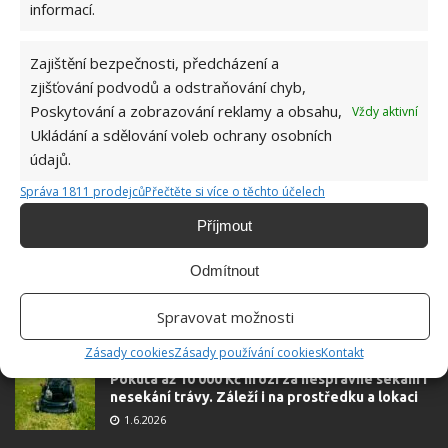
informací.
velkým kutilem. V podstatě vše, co je
možné najít v j...
[Více o autorovi]
Zajištění bezpečnosti, předcházení a
zjišťování podvodů a odstraňování chyb,
Poskytování a zobrazování reklamy a obsahu,
Vždy aktivní
Ukládání a sdělování voleb ochrany osobních
údajů.
Správa 1811 prodejců
Přečtěte si více o těchto účelech
Příjmout
Odmítnout
Spravovat možnosti
OBLÍBENÉ ČLÁNKY
Zásady cookies
Zásady používání cookies
Kontakt
Pokuta až 10 000 Kč hrozí za nesprávné sekání i
nesekání trávy. Záleží i na prostředku a lokaci
1.6.2026