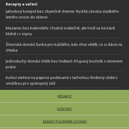
Recepty a vaření
Jahodový kompot bez zbytečné chemie: Rychlá zásoba sladkého
letního ovoce do sklenic
Mazanec bez kalendáře: Chutná svátečně, ale hodí se ke kávě
klidně i v srpnu
Šťavnatá domácí šunka pro každého, kdo chce vědět, co si dává na
chleba
Jednoduchý domácí chléb bez hnětení: Křupavý bochník s minimem
práce
Kuřecí stehna na paprice podávaná s tarhoňou: Rodinný oběd s
omáčkou pro spokojený stůl
REDAKCE
KONTAKT
ZÁSADY POUŽÍVÁNÍ COOKIES