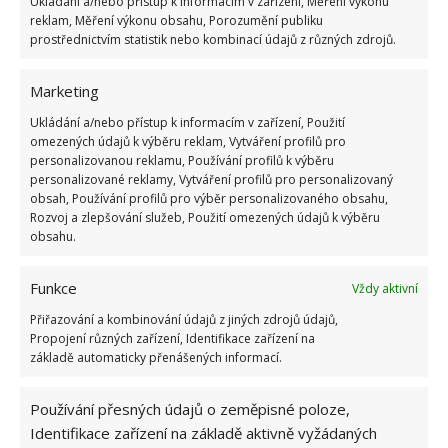
hadrem nebo mopem. Jedlá soda funguje jako
Ukládání a/nebo přístup k informacím v zařízení, Měření výkonu
reklam, Měření výkonu obsahu, Porozumění publiku
přírodní prostředek, který pomáhá rozkládat skvrny
prostřednictvím statistik nebo kombinací údajů z různých zdrojů.
a neutralizovat zápach.
Marketing
Nezapomeňte, že různé typy podlah vyžadují různé
Ukládání a/nebo přístup k informacím v zařízení, Použití
metody čištění, proto se vždy seznamte s
omezených údajů k výběru reklam, Vytváření profilů pro
doporučeními výrobce. Díky těmto tipům na čištění
personalizovanou reklamu, Používání profilů k výběru
personalizované reklamy, Vytváření profilů pro personalizovaný
podlah nejen ušetříte čas a námahu, ale také se
obsah, Používání profilů pro výběr personalizovaného obsahu,
budete těšit z bezchybných podlah, které přispívají k
Rozvoj a zlepšování služeb, Použití omezených údajů k výběru
obsahu.
čistému a zdravému prostředí domova.
Funkce
Vždy aktivní
Přiřazování a kombinování údajů z jiných zdrojů údajů,
Propojení různých zařízení, Identifikace zařízení na
základě automaticky přenášených informací.
Jiří Kolář
Používání přesných údajů o zeměpisné poloze,
Absolvent České zemědělské
Identifikace zařízení na základě aktivně vyžádaných
univerzity, který je již od malička