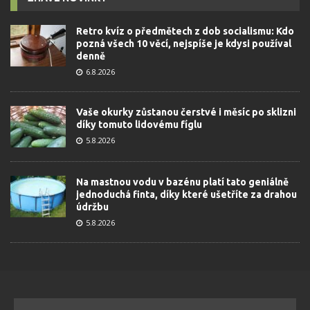
Retro kvíz o předmětech z dob socialismu: Kdo
pozná všech 10 věcí, nejspíše je kdysi používal
denně
6.8.2026
Vaše okurky zůstanou čerstvé i měsíc po sklizni
díky tomuto lidovému fíglu
5.8.2026
Na mastnou vodu v bazénu platí tato geniálně
jednoduchá finta, díky které ušetříte za drahou
údržbu
5.8.2026