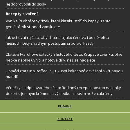
jej doprovodili do školy
Recepty a vaření
Vynikající obrácený řízek, který klasiku strčí do kapsy: Tento
geniální trik si ihned zamilujete
Jak uchovat rajčata, aby chutnala jako čerstvá i po několika
měsících: Díky snadným postupům si poradí každý
Zlatavé tvarohové šátečky z listového těsta: Křupavé zvenku, plné
hebké náplně uvnitř a hotové dřív, než se nadějete
Domácí zmrzlina Raffaello: Luxusní kokosové osvěžení s křupavou
mandlí
Věnečky z odpalovaného těsta: Rodinný recept a postup na lehký
dezert s jemným krémem a výsledkem lepším než z cukrárny
REDAKCE
KONTAKT