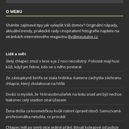
O WEBU
Sháníte zajímavé tipy jak vylepšit Váš domov? Originální nápady,
aktuální trendy, praktické rady i inspirativní fotografie najdete na
stránkách internetového magazínu
Bydlimeutulne.cz
.
Lidé a svět
3letý chlapec zmizí v lese a je 2 noci nezvěstný. Policisté mají husí
kůži, když jim řekne, kdo se o něho postaral
Ze zástupkyně šerifa se stala hrdinka. Kamera zachytila záchranu
chlapce, který zkolaboval na hřišti
Diváci si mysleli, že 16 krasobruslařek na ledu snad ani být nechce.
Nakonec celý stadion zíral úžasem
Žena došla za kosmetičkou kvůli rutinní úpravě obočí. Samozvaná
profesionálka netušila, co provádí
Chlapec měl po smrti otce jediné přání. Bývalí kolegové od policie