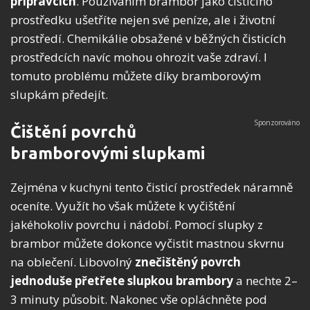
přípravcích
. Používáním brambor jako čisticího
prostředku ušetříte nejen své peníze, ale i životní
prostředí. Chemikálie obsažené v běžných čisticích
prostředcích navíc mohou ohrozit vaše zdraví. I
tomuto problému můžete díky bramborovým
slupkám předejít.
Čištění povrchů
bramborovými slupkami
Zejména v kuchyni tento čisticí prostředek náramně
oceníte. Využít ho však můžete k vyčištění
jakéhokoliv povrchu i nádobí. Pomocí slupky z
brambor můžete dokonce vyčistit mastnou skvrnu
na oblečení. Libovolný
znečištěný povrch
jednoduše přetřete slupkou brambory
a nechte 2–
3 minuty působit. Nakonec vše opláchněte pod