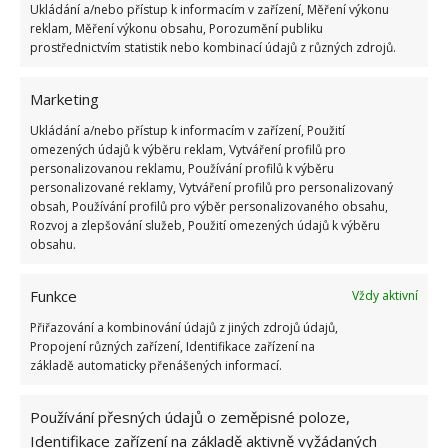
odřízněte tak, abyste je mohli postavit na plech.
Ukládání a/nebo přístup k informacím v zařízení, Měření výkonu
reklam, Měření výkonu obsahu, Porozumění publiku
prostřednictvím statistik nebo kombinací údajů z různých zdrojů.
Následně vyřízněte kus středu brambory alespoň
půl cm od kraje, aby vám vznikla „mistička“ hluboká
Marketing
alespoň do poloviny výšky brambory. Okraje až po
Ukládání a/nebo přístup k informacím v zařízení, Použití
dno mističky nařízněte ve vzdálenosti přibližně 1 cm.
omezených údajů k výběru reklam, Vytváření profilů pro
Na brambory nalijte trochu olivového oleje, osolte je
personalizovanou reklamu, Používání profilů k výběru
personalizované reklamy, Vytváření profilů pro personalizovaný
a
pečte v této poloze na 200 °C přibližně 40
obsah, Používání profilů pro výběr personalizovaného obsahu,
minut
. Brambory z trouby vytáhněte a přisypte do
Rozvoj a zlepšování služeb, Použití omezených údajů k výběru
obsahu.
mističky slaninu a sýr a dejte péct na dalších 10
minut. Nakonec přidejte lžíci zakysané smetany s
Funkce
Vždy aktivní
větším množstvím slaniny a pažitkou. Takto
připravené brambory můžete ihned servírovat. Jen
Přiřazování a kombinování údajů z jiných zdrojů údajů,
Propojení různých zařízení, Identifikace zařízení na
dávejte pozor na rozžhavený sýr.
základě automaticky přenášených informací.
Zdroj:
Athensmagazine
Používání přesných údajů o zeměpisné poloze,
Identifikace zařízení na základě aktivně vyžádaných