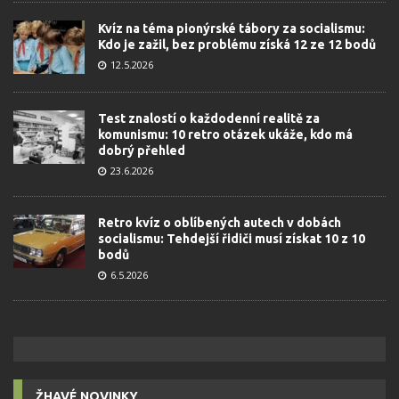
Kvíz na téma pionýrské tábory za socialismu:
Kdo je zažil, bez problému získá 12 ze 12 bodů
12.5.2026
Test znalostí o každodenní realitě za
komunismu: 10 retro otázek ukáže, kdo má
dobrý přehled
23.6.2026
Retro kvíz o oblíbených autech v dobách
socialismu: Tehdejší řidiči musí získat 10 z 10
bodů
6.5.2026
ŽHAVÉ NOVINKY