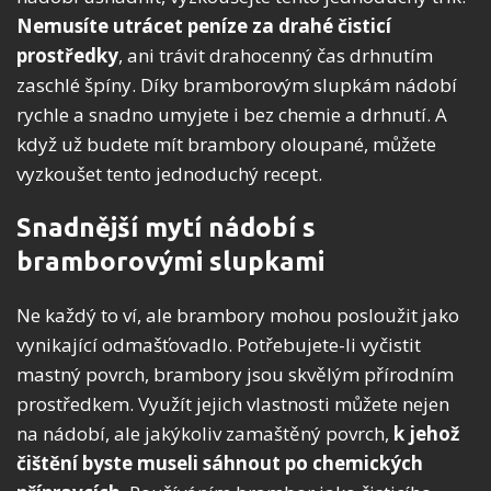
Nemusíte utrácet peníze za drahé čisticí
prostředky
, ani trávit drahocenný čas drhnutím
zaschlé špíny. Díky bramborovým slupkám nádobí
rychle a snadno umyjete i bez chemie a drhnutí. A
když už budete mít brambory oloupané, můžete
vyzkoušet tento jednoduchý recept.
Snadnější mytí nádobí s
bramborovými slupkami
Ne každý to ví, ale brambory mohou posloužit jako
vynikající odmašťovadlo. Potřebujete-li vyčistit
mastný povrch, brambory jsou skvělým přírodním
prostředkem. Využít jejich vlastnosti můžete nejen
na nádobí, ale jakýkoliv zamaštěný povrch,
k jehož
čištění byste museli sáhnout po chemických