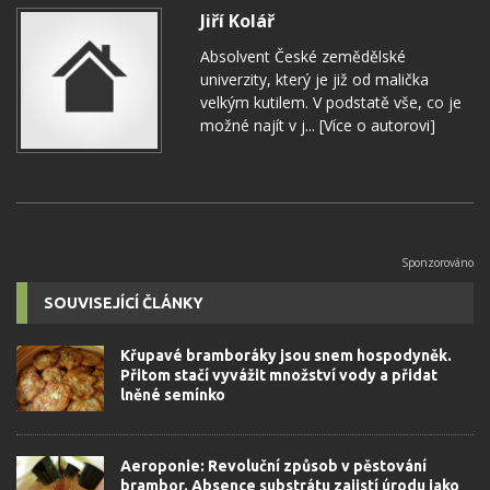
Jiří Kolář
Absolvent České zemědělské
univerzity, který je již od malička
velkým kutilem. V podstatě vše, co je
možné najít v j...
[Více o autorovi]
SOUVISEJÍCÍ ČLÁNKY
Křupavé bramboráky jsou snem hospodyněk.
Přitom stačí vyvážit množství vody a přidat
lněné semínko
Aeroponie: Revoluční způsob v pěstování
brambor. Absence substrátu zajistí úrodu jako