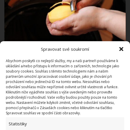
Spravovat své soukromí
Fotografie: Pxhere
Abychom poskytli co nejlepší služby, my a naši partneři používáme k
Plněné brambory na olivovém oleji
ukládání a/nebo přístupu k informacím o zařízeních, technologie jako
soubory cookies. Souhlas s těmito technologiemi nám a našim
partnerům umožní zpracovávat osobní údaje, jako je chování při
Pokud máte oloupané brambory a nenapadá vás,
procházení nebo jedinečná ID na tomto webu. Nesouhlas nebo
jak je rychle využít, vyzkoušejte tento jednoduchý
odvolání souhlasu může nepříznivě ovlivnit určité vlastnosti a funkce.
Kliknutím níže vyjádřete souhlas s výše uvedeným nebo proveďte
recept. K jeho přípravě budete potřebovat
6 středně
podrobnější rozhodnutí. Vaše volby budou použity pouze na tomto
velkých brambor, 3 lžíce olivového oleje, sůl
, půl
webu. Nastavení můžete kdykoli změnit, včetně odvolání souhlasu,
pomocí přepínačů v Zásadách cookies nebo kliknutím na tlačítko
hrnku na kostičky nakrájené slaniny, 1 hrnek
Spravovat souhlas ve spodní části obrazovky.
strouhaného čedaru, půl hrnku zakysané smetany a
Statistiky
2 lžíce nasekané pažitky. Vrch i spodek brambor