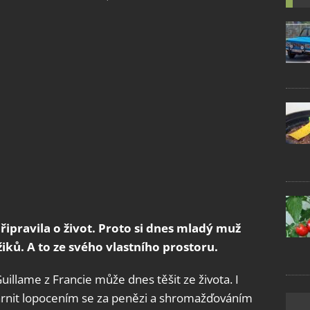
pravila o život. Proto si dnes mladý muž
iků. A to ze svého vlastního prostoru.
illame z Francie může dnes těšit ze života. I
marnit lopocením se za penězi a shromažďováním