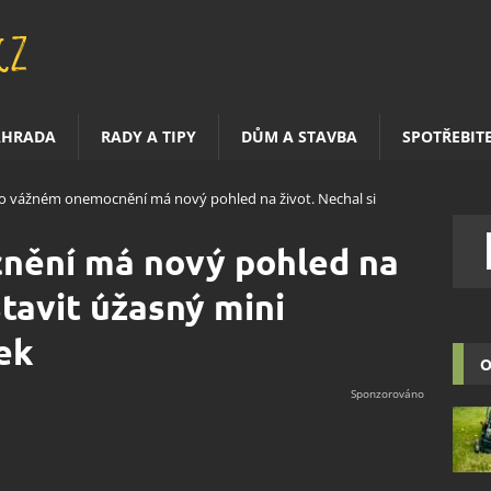
AHRADA
RADY A TIPY
DŮM A STAVBA
SPOTŘEBIT
o vážném onemocnění má nový pohled na život. Nechal si
nění má nový pohled na
stavit úžasný mini
ek
O