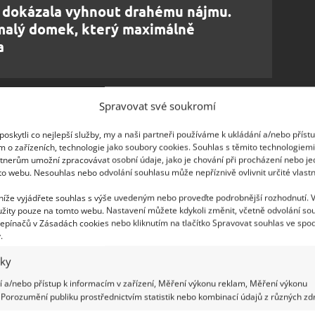
e dokázala vyhnout drahému nájmu.
 malý domek, který maximálně
a
eriéru
Spravovat své soukromí
tvím. Jak vysvětluje portál ArchitecturalDigest,
oskytli co nejlepší služby, my a naši partneři používáme k ukládání a/nebo příst
m o zařízeních, technologie jako soubory cookies. Souhlas s těmito technologiem
urových materiálů, jako je beton, sklo a železo. I
tnerům umožní zpracovávat osobní údaje, jako je chování při procházení nebo j
illamovo
obydlí zahrnuje jednu větší centrální
to webu. Nesouhlas nebo odvolání souhlasu může nepříznivě ovlivnit určité vlastn
 a koutek, v němž jí a čte. Právě nad ním má pak
 níže vyjádřete souhlas s výše uvedeným nebo proveďte podrobnější rozhodnutí. 
 dává hravý nádech. V ní mladý muž obvykle
žity pouze na tomto webu. Nastavení můžete kdykoli změnit, včetně odvolání so
epínačů v Zásadách cookies nebo kliknutím na tlačítko Spravovat souhlas ve spod
.
iky
 a/nebo přístup k informacím v zařízení, Měření výkonu reklam, Měření výkonu
Porozumění publiku prostřednictvím statistik nebo kombinací údajů z různých zdr