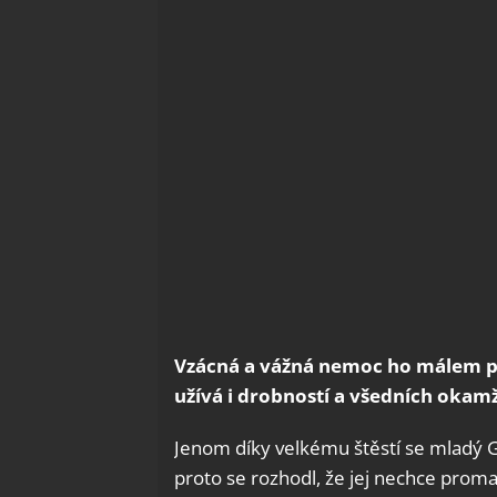
Vzácná a vážná nemoc ho málem při
užívá i drobností a všedních okamž
Jenom díky velkému štěstí se mladý Gu
proto se rozhodl, že jej nechce pro