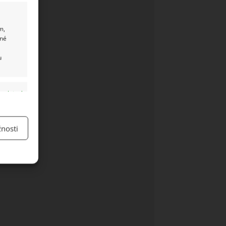
m,
ané
u
y aktivní
nosti
y aktivní