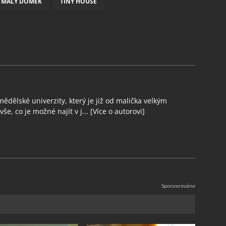
MALÝ DOMEK
TINY HOUSE
ědělské univerzity, který je již od malička velkým
še, co je možné najít v j...
[Více o autorovi]