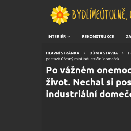
INTERIÉR
REKONSTRUKCE
Z
HLAVNÍ STRÁNKA
DŮM A STAVBA
P
postavit úžasný mini industriální domeček
Po vážném onemoc
život. Nechal si po
industriální domeč