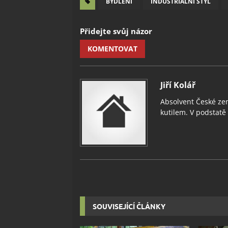
BYDLENÍ
INDUSTRIÁLNÍ STYL
Přidejte svůj názor
KOMENTOVAT
Jiří Kolář
Absolvent České zem
kutilem. V podstatě v
SOUVISEJÍCÍ ČLÁNKY