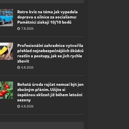
Retro kvíz na téma jak vypadala
doprava a silnice za socialismu:
Pamětníci získají 10/10 bodů
7.8.2026
Profesionální zahradnice vytvořila
přehled nejnebezpečnějších škůdců
rostlin a postupy, jak se jich rychle
zbavit
6.8.2026
Bohatá úroda rajčat nemusí být jen
zbožným přáním. Užijte si
úspěšnou sklizeň již během letošní
sezony
6.8.2026