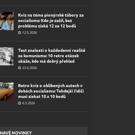
Kvíz na téma pionýrské tábory za
socialismu: Kdo je zažil, bez
problému získá 12 ze 12 bodů
12.5.2026
Test znalostí o každodenní realitě
za komunismu: 10 retro otázek
ukáže, kdo má dobrý přehled
23.6.2026
Retro kvíz o oblíbených autech v
dobách socialismu: Tehdejší řidiči
musí získat 10 z 10 bodů
6.5.2026
HAVÉ NOVINKY