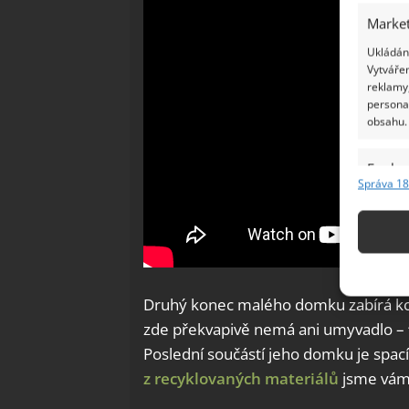
Market
Ukládání
Vytvářen
reklamy,
persona
obsahu.
Funkc
Správa 18
Přiřazov
Identifi
Použív
základ
Druhý konec malého domku zabírá ko
zde překvapivě nemá ani umyvadlo –
Zajišt
Poslední součástí jeho domku je spac
odstra
Ukládá
z recyklovaných materiálů
jsme vám 