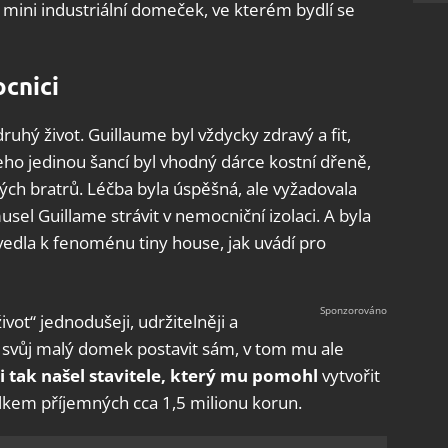
ý mini industriální domeček, ve kterém bydlí se
cnici
druhý život. Guillaume byl vždycky zdravý a fit,
eho jedinou šancí byl vhodný dárce kostní dřeně,
ých bratrů. Léčba byla úspěšná, ale vyžadovala
sel Guillame strávit v nemocniční izolaci. A byla
ivedla k fenoménu tiny house, jak uvádí pro
vot“ jednodušeji, udržitelněji a
ěl svůj malý domek postavit sám, v tom mu ale
i tak našel stavitele, který mu pomohl
vytvořit
elkem příjemných cca 1,5 milionu korun.