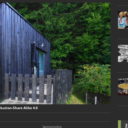
bution-Share Alike 4.0
Ž