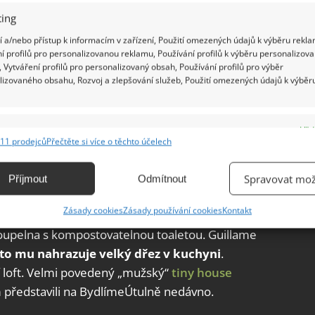
ing
 a/nebo přístup k informacím v zařízení, Použití omezených údajů k výběru rekla
í profilů pro personalizovanou reklamu, Používání profilů k výběru personalizov
 Vytváření profilů pro personalizovaný obsah, Používání profilů pro výběr
lizovaného obsahu, Rozvoj a zlepšování služeb, Použití omezených údajů k výběr
e
Vžd
11 prodejců
Přečtěte si více o těchto účelech
ání a kombinování údajů z jiných zdrojů údajů, Propojení různých zařízení,
kace zařízení na základě automaticky přenášených informací.
Spravovat mož
Příjmout
Odmítnout
ání přesných údajů o zeměpisné poloze, Identifikace zařízení na
Zásady cookies
Zásady používání cookies
Kontakt
ě aktivně vyžádaných informací.
upelna s kompostovatelnou toaletou. Guillame
to mu nahrazuje velký dřez v kuchyni
.
ění bezpečnosti, předcházení a zjišťování podvodů a
í loft. Velmi povedený „mužský“
tiny house
ňování chyb, Poskytování a zobrazování reklamy a obsahu,
Vžd
ní a sdělování voleb ochrany osobních údajů.
představili na BydlímeÚtulně nedávno.