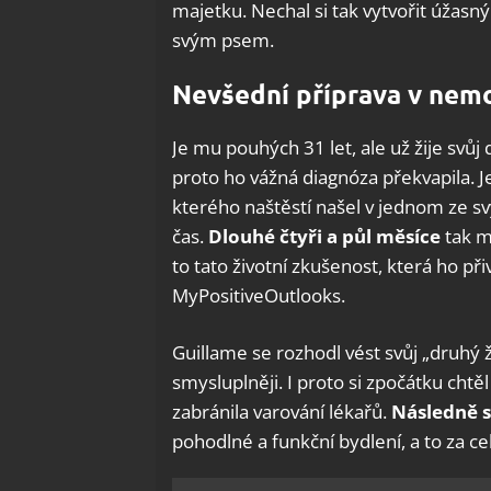
majetku. Nechal si tak vytvořit úžasn
svým psem.
Nevšední příprava v nemo
Je mu pouhých 31 let, ale už žije svůj 
proto ho vážná diagnóza překvapila. J
kterého naštěstí našel v jednom ze sv
čas.
Dlouhé čtyři a půl měsíce
tak mu
to tato životní zkušenost, která ho př
MyPositiveOutlooks.
Guillame se rozhodl vést svůj „druhý ži
smysluplněji. I proto si zpočátku cht
zabránila varování lékařů.
Následně s
pohodlné a funkční bydlení, a to za c