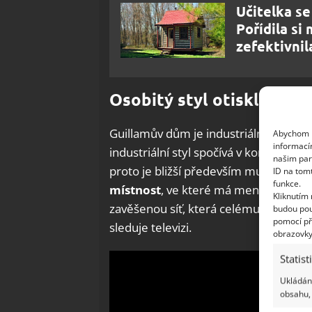
Učitelka s
Pořídila si
zefektivnil
Osobitý styl otiskl do int
Guillamův dům je industriálním královs
Abychom p
informací
industriální styl spočívá v kombinaci s
našim par
proto je bližší především mužům. Gu
ID na tom
funkce.
místnost
, ve které má menší kuchyni
Kliknutím
zavěšenou síť, která celému prostoru
budou pou
pomocí př
sleduje televizi.
obrazovky
Statist
Ukládání
obsahu, 