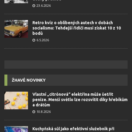
23.6.2026
Retro kvíz o oblíbených autech v dobách
socialismu: Tehdejší řidiči musí získat 10 z 10
bodů
6.5.2026
ŽHAVÉ NOVINKY
Vlastní „citrónová“ elektřina může šetřit
peníze. Menší světlo lze rozsvítit díky hřebíkům
a drátům
10.8.2026
Kuchyňská sůl jako efektivní služebník při