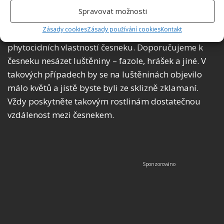
Co nesázet vedle česneku?
Spravovat možnosti
Zásady cookies
Zásady používání cookies
Kontakt
Ne všechny květiny a rostliny mohou profitovat z
phytocidních vlastností česneku. Doporučujeme k
česneku nesázet luštěniny – fazole, hrášek a jiné. V
takových případech by se na luštěninách objevilo
málo květů a jistě byste byli ze sklizně zklamaní.
Vždy poskytněte takovým rostlinám dostatečnou
vzdálenost mezi česnekem.