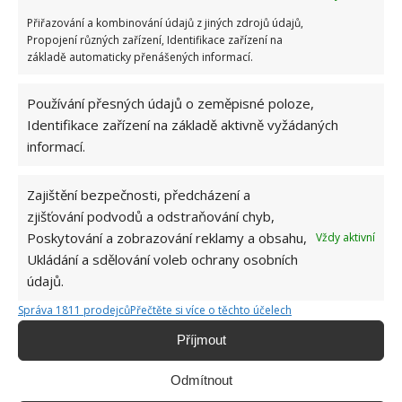
bylinky. To stejné platí pro křen, společně s
Přiřazování a kombinování údajů z jiných zdrojů údajů,
česnekem se budou navzájem podporovat a zvýší se
Propojení různých zařízení, Identifikace zařízení na
základě automaticky přenášených informací.
obsah vitamínu C.
Používání přesných údajů o zeměpisné poloze,
Maliny, rybíz a hrozny vedle
Identifikace zařízení na základě aktivně vyžádaných
česneku
informací.
Maliny i rybíz budou v sousedství s česnekem
Zajištění bezpečnosti, předcházení a
dokonale plodit své lahodné plody. Snížíte tak výskyt
zjišťování podvodů a odstraňování chyb,
škůdců na minimum. Na druhou stranu hrozny
Poskytování a zobrazování reklamy a obsahu,
Vždy aktivní
nemají rádi konkurenty, ale pokud k nim zasadíte
Ukládání a sdělování voleb ochrany osobních
česnek, bude vinná réva chráněna před škůdci, což je
údajů.
jistě u tohoto druhu ovoce velkou výhodou. Je ale
Správa 1811 prodejců
Přečtěte si více o těchto účelech
také pravdou, že hlavy česneku mezi révami nemusí
Příjmout
být příliš velké. To stejné platí i pro květiny, vysaďte
vedle česneku karafiáty, tulipány, ale i cibuli.
Odmítnout