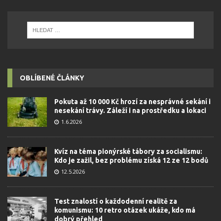
OBLÍBENÉ ČLÁNKY
Pokuta až 10 000 Kč hrozí za nesprávné sekání i
nesekání trávy. Záleží i na prostředku a lokaci
1.6.2026
Kvíz na téma pionýrské tábory za socialismu:
Kdo je zažil, bez problému získá 12 ze 12 bodů
12.5.2026
Test znalostí o každodenní realitě za
komunismu: 10 retro otázek ukáže, kdo má
dobrý přehled