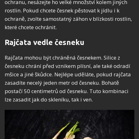
ochranu, nesázejte ho velké množství kolem jiných
rostlin. Pokud chcete česnek pěstovat k jídlu i k
ochraně, zvolte samostatný záhon v blízkosti rostlin,
které chcete ochránit.
Rajčata vedle česneku
Rajčata mohou být chráněná česnekem. Silice z
česneku chrání před vznikem plísní, ale také odradí
mšice a jiné škůdce. Nejlépe uděláte, pokud rajčata
zasadíte necelý jeden metr od česneku. Bohatě
postačí 50 centimetrů od česneku. Tuto kombinaci
lze zasadit jak do skleníku, tak i ven.