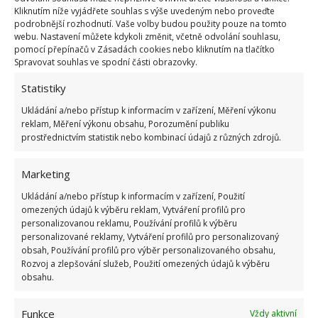
Kliknutím níže vyjádřete souhlas s výše uvedeným nebo proveďte
podrobnější rozhodnutí. Vaše volby budou použity pouze na tomto
webu. Nastavení můžete kdykoli změnit, včetně odvolání souhlasu,
pomocí přepínačů v Zásadách cookies nebo kliknutím na tlačítko
Fotografie: Freepik
Spravovat souhlas ve spodní části obrazovky.
Statistiky
Brambory vedle česneku
Ukládání a/nebo přístup k informacím v zařízení, Měření výkonu
reklam, Měření výkonu obsahu, Porozumění publiku
Mandelinka bramborová škodí bramborám. Pracně
prostřednictvím statistik nebo kombinací údajů z různých zdrojů.
se tento malý brouk musí sbírat a hubit. Nemalý
problém lze minimalizovat pomocí česneku
Marketing
nasázeného v uličkách brambor. To stejné platí i u
Ukládání a/nebo přístup k informacím v zařízení, Použití
lilku a papriky. Vybírejte česnek, který se vysazuje na
omezených údajů k výběru reklam, Vytváření profilů pro
jaře.
personalizovanou reklamu, Používání profilů k výběru
personalizované reklamy, Vytváření profilů pro personalizovaný
obsah, Používání profilů pro výběr personalizovaného obsahu,
Bylinky vedle česneku
Rozvoj a zlepšování služeb, Použití omezených údajů k výběru
obsahu.
Bylinky by měly být vždy zasazené vedle česneku.
Saláty, kopr, petržel, máta, bazalka, koriandr a jiné
Funkce
Vždy aktivní