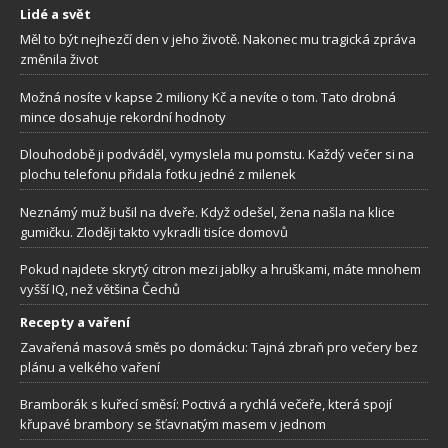
Lidé a svět
Měl to být nejhezčí den v jeho životě. Nakonec mu tragická zpráva
změnila život
Možná nosíte v kapse 2 miliony Kč a nevíte o tom. Tato drobná
mince dosahuje rekordní hodnoty
Dlouhodobě ji podváděl, vymyslela mu pomstu. Každý večer si na
plochu telefonu přidala fotku jedné z milenek
Neznámý muž bušil na dveře. Když odešel, žena našla na klice
gumičku. Zloději takto vykradli tisíce domovů
Pokud najdete skrytý citron mezi jablky a hruškami, máte mnohem
vyšší IQ, než většina Čechů
Recepty a vaření
Zavařená masová směs po domácku: Tajná zbraň pro večery bez
plánu a velkého vaření
Bramborák s kuřecí směsí: Poctivá a rychlá večeře, která spojí
křupavé brambory se šťavnatým masem v jednom