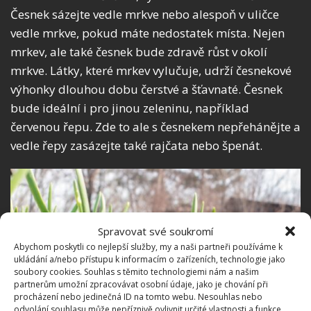
Česnek sázejte vedle mrkve nebo alespoň v uličce
vedle mrkve, pokud máte nedostatek místa. Nejen
mrkev, ale také česnek bude zdravě růst v okolí
mrkve. Látky, které mrkev vylučuje, udrží česnekové
výhonky dlouhou dobu čerstvé a šťavnaté. Česnek
bude ideální i pro jinou zeleninu, například
červenou řepu. Zde to ale s česnekem nepřehánějte a
vedle řepy zasázejte také rajčata nebo špenát.
Spravovat své soukromí
Abychom poskytli co nejlepší služby, my a naši partneři používáme k
ukládání a/nebo přístupu k informacím o zařízeních, technologie jako
soubory cookies. Souhlas s těmito technologiemi nám a našim
partnerům umožní zpracovávat osobní údaje, jako je chování při
procházení nebo jedinečná ID na tomto webu. Nesouhlas nebo
odvolání souhlasu může nepříznivě ovlivnit určité vlastnosti a funkce.