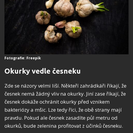
Fotografie: Freepik
Okurky vedle česneku
Zde se názory velmi liší. Někteří zahrádkáři říkají, že
česnek nemá žádný vliv na okurky. Jiní zase říkají, že
česnek dokáže ochránit okurky před vznikem
bakteriózy a mšic. Lze tedy říci, že obě strany mají
pravdu. Pokud ale česnek zasadíte půl metru od
okurků, bude zelenina profitovat z účinků česneku.