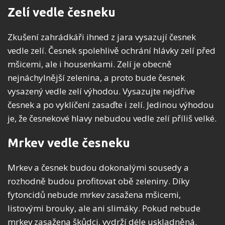
Zelí vedle česneku
Zkušení zahrádkáři ihned z jara vysazují česnek
vedle zelí. Česnek spolehlivě ochrání hlávky zelí před
mšicemi, ale i housenkami. Zelí je obecně
nejnáchylnější zelenina, a proto bude česnek
vysazený vedle zelí výhodou. Vysazujte nejdříve
česnek a po vyklíčení zasaďte i zelí. Jedinou výhodou
je, že česnekové hlavy nebudou vedle zelí příliš velké.
Mrkev vedle česneku
Mrkev a česnek budou dokonalými sousedy a
rozhodně budou profitovat obě zeleniny. Díky
fytoncidů nebude mrkev zasažena mšicemi,
listovými brouky, ale ani slimáky. Pokud nebude
mrkev zasažena škůdci, vydrží déle uskladněná.