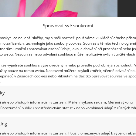
Spravovat své soukromí
oskytli co nejlepší služby, my a naši partneři používáme k ukládání a/nebo příst
m o zařízeních, technologie jako soubory cookies. Souhlas s těmito technologiem
tnerům umožní zpracovávat osobní údaje, jako je chování při procházení nebo j
to webu. Nesouhlas nebo odvolání souhlasu může nepříznivě ovlivnit určité vlastn
 níže vyjádřete souhlas s výše uvedeným nebo proveďte podrobnější rozhodnutí. 
žity pouze na tomto webu. Nastavení můžete kdykoli změnit, včetně odvolání so
epínačů v Zásadách cookies nebo kliknutím na tlačítko Spravovat souhlas ve spod
.
iky
 a/nebo přístup k informacím v zařízení, Měření výkonu reklam, Měření výkonu
Porozumění publiku prostřednictvím statistik nebo kombinací údajů z různých zdr
ing
 a/nebo přístup k informacím v zařízení, Použití omezených údajů k výběru rekla