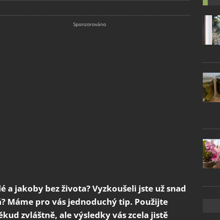
é a jakoby bez života? Vyzkoušeli jste už snad
? Máme pro vás jednoduchý tip. Použijte
kud zvláštně, ale výsledky vás zcela jistě