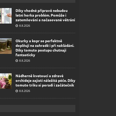
Díky vhodné přípravě nebudou
letní horka problém. Pomůže i
zatemňování a načasované větrání
8.8.2026
Okurky a kopr se perfektně
doplňují na zahradě i při nakládání.
Díky tomuto postupu chutnají
fantasticky
8.8.2026
Nádherně kvetoucí a zdravé
orchideje zajistí náležitá péče. Díky
tomuto triku si poradí i začátečník
8.8.2026