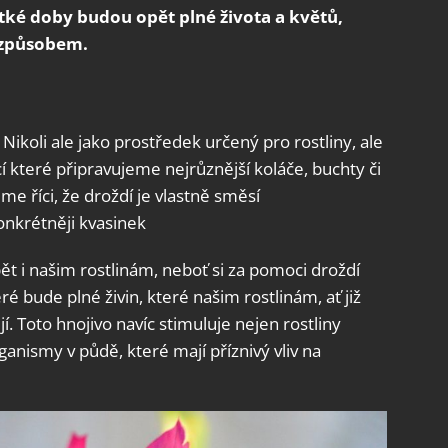
tké doby budou opět plné života a květů,
 způsobem.
Nikoli ale jako prostředek určený pro rostliny, ale
 které připravujeme nejrůznější koláče, buchty či
 říci, že droždí je vlastně směsí
onkrétněji kvasinek
t i našim rostlinám, neboť si za pomoci droždí
é bude plné živin, které našim rostlinám, ať již
. Toto hnojivo navíc stimuluje nejen rostliny
nismy v půdě, které mají příznivý vliv na