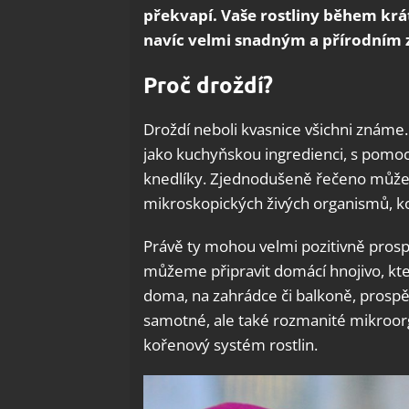
překvapí. Vaše rostliny během krá
navíc velmi snadným a přírodním
Proč droždí?
Droždí neboli kvasnice všichni známe. 
jako kuchyňskou ingredienci, s pomocí
knedlíky. Zjednodušeně řečeno můžeme
mikroskopických živých organismů, k
Právě ty mohou velmi pozitivně prospě
můžeme připravit domácí hnojivo, kter
doma, na zahrádce či balkoně, prospějí
samotné, ale také rozmanité mikroorga
kořenový systém rostlin.