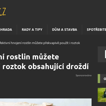
AHRADA
RADY A TIPY
DŮM A STAVBA
SPOTŘEBIT
fektivní hnojení rostlin můžete překvapivě použít i roztok
ní rostlin můžete
 roztok obsahující droždí
O