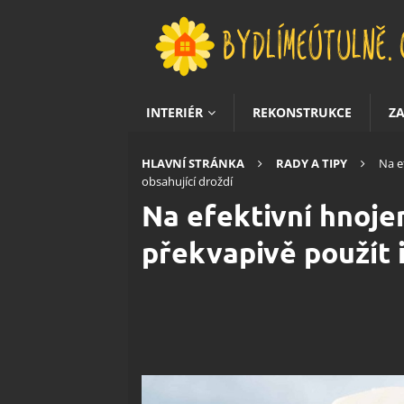
INTERIÉR
REKONSTRUKCE
Z
HLAVNÍ STRÁNKA
RADY A TIPY
Na e
obsahující droždí
Na efektivní hnoje
překvapivě použít i