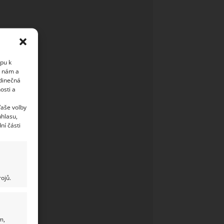
upu k
i nám a
edinečná
osti a
Vaše volby
uhlasu,
ní části
ojů.
m,