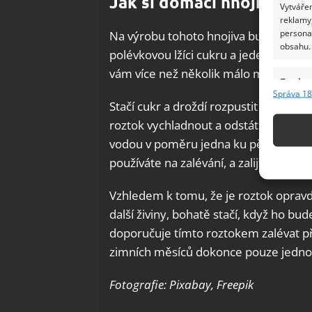
Jak si domácí hnojivo z d
Vytvářen
reklamy,
persona
Na výrobu tohoto hnojiva budete pot
obsahu.
polévkovou lžíci cukru a jeden litr h
vám více než několik málo minut.
Funkc
Správa 18
Přiřazov
Stačí cukr a droždí rozpustit a důkl
Identifi
roztok vychladnout a odstát. Po přib
vodou v poměru jedna ku pěti. Následn
Použív
používáte na zalévání, a zalijte jím vaše
základ
Vzhledem k tomu, že je roztok opravdu
Zajišt
další živiny, bohatě stačí, když ho bu
odstra
doporučuje tímto roztokem zalévat p
Ukládá
zimních měsíců dokonce pouze jedno
Fotografie: Pixabay, Freepik