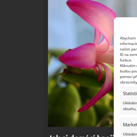
Abychom p
informací
našim par
ID na tom
funkce.
Kliknutím
budou pou
pomocí př
obrazovky
Statist
Ukládání
obsahu, 
Market
Ukládání