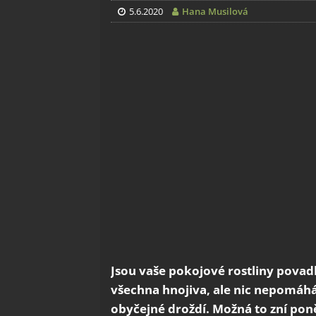
5.6.2020
Hana Musilová
Jsou vaše pokojové rostliny povadl
všechna hnojiva, ale nic nepomáhá
obyčejné droždí. Možná to zní poně