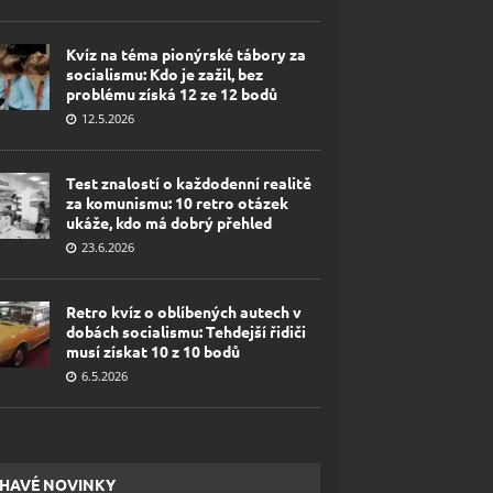
Kvíz na téma pionýrské tábory za
socialismu: Kdo je zažil, bez
problému získá 12 ze 12 bodů
12.5.2026
Test znalostí o každodenní realitě
za komunismu: 10 retro otázek
ukáže, kdo má dobrý přehled
23.6.2026
Retro kvíz o oblíbených autech v
dobách socialismu: Tehdejší řidiči
musí získat 10 z 10 bodů
6.5.2026
HAVÉ NOVINKY