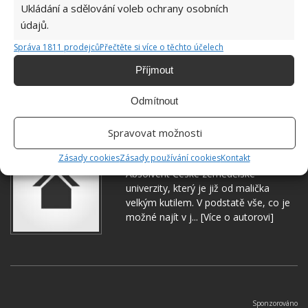
Ukládání a sdělování voleb ochrany osobních
údajů.
Správa 1811 prodejců
Přečtěte si více o těchto účelech
Příjmout
ČESNEK
HNOJIVO
POKOJOVÉ ROSTLINY
Odmítnout
Spravovat možnosti
Jiří Kolář
Zásady cookies
Zásady používání cookies
Kontakt
Absolvent České zemědělské
univerzity, který je již od malička
velkým kutilem. V podstatě vše, co je
možné najít v j...
[Více o autorovi]