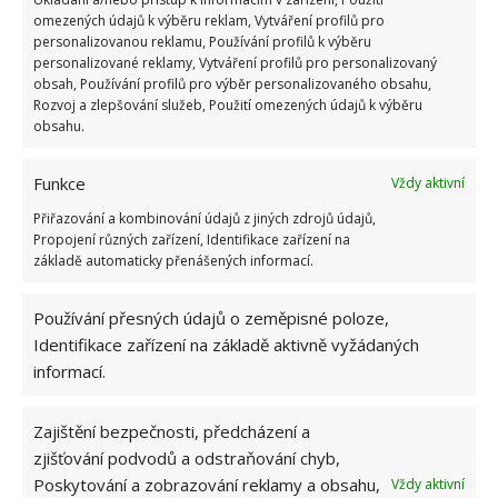
a krásnější
. Květy budou mnohem barevnější a
omezených údajů k výběru reklam, Vytváření profilů pro
voňavější. Rostliny budou odolnější vůči nemocem i
personalizovanou reklamu, Používání profilů k výběru
stresovým faktorům, jako jsou náhlé změny teplot.
personalizované reklamy, Vytváření profilů pro personalizovaný
obsah, Používání profilů pro výběr personalizovaného obsahu,
Podpořte jejich zdraví a vložte jim do květináče
Rozvoj a zlepšování služeb, Použití omezených údajů k výběru
česnek.
obsahu.
Zdroj:
Sovkusom
Funkce
Vždy aktivní
Přiřazování a kombinování údajů z jiných zdrojů údajů,
Propojení různých zařízení, Identifikace zařízení na
základě automaticky přenášených informací.
Používání přesných údajů o zeměpisné poloze,
Identifikace zařízení na základě aktivně vyžádaných
informací.
Zajištění bezpečnosti, předcházení a
zjišťování podvodů a odstraňování chyb,
Poskytování a zobrazování reklamy a obsahu,
Vždy aktivní