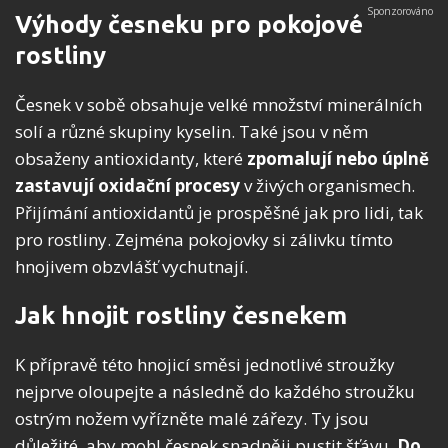
Výhody česneku pro pokojové
rostliny
Česnek v sobě obsahuje velké množství minerálních
solí a různé skupiny kyselin. Také jsou v něm
obsaženy antioxidanty, které
zpomalují nebo úplně
zastavují oxidační procesy
v živých organismech.
Přijímání antioxidantů je prospěšné jak pro lidi, tak
pro rostliny. Zejména pokojovky si zálivku tímto
hnojivem obzvlášť vychutnají.
Jak hnojit rostliny česnekem
K přípravě této hnojicí směsi jednotlivé stroužky
nejprve oloupejte a následně do každého stroužku
ostrým nožem vyřízněte malé zářezy. Ty jsou
důležité, aby mohl česnek snadněji pustit šťávu.
Do