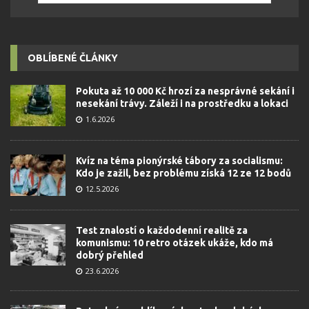
OBLÍBENÉ ČLÁNKY
Pokuta až 10 000 Kč hrozí za nesprávné sekání i
nesekání trávy. Záleží i na prostředku a lokaci
1.6.2026
Kvíz na téma pionýrské tábory za socialismu:
Kdo je zažil, bez problému získá 12 ze 12 bodů
12.5.2026
Test znalostí o každodenní realitě za
komunismu: 10 retro otázek ukáže, kdo má
dobrý přehled
23.6.2026