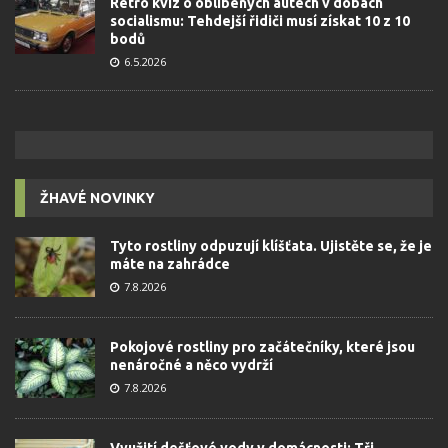
Retro kvíz o oblíbených autech v dobách
socialismu: Tehdejší řidiči musí získat 10 z 10
bodů
6.5.2026
ŽHAVÉ NOVINKY
Tyto rostliny odpuzují klíšťata. Ujistěte se, že je
máte na zahrádce
7.8.2026
Pokojové rostliny pro začátečníky, které jsou
nenáročné a něco vydrží
7.8.2026