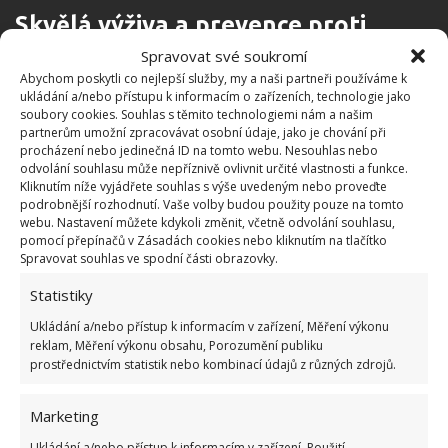
Skvělá výživa a prevence proti
škůdcům
Spravovat své soukromí
Abychom poskytli co nejlepší služby, my a naši partneři používáme k
ukládání a/nebo přístupu k informacím o zařízeních, technologie jako
Toto přírodní hnojivo dodá vašim pokojovkám
soubory cookies. Souhlas s těmito technologiemi nám a našim
potřebné látky, a navíc je ochrání před škodlivým
partnerům umožní zpracovávat osobní údaje, jako je chování při
procházení nebo jedinečná ID na tomto webu. Nesouhlas nebo
hmyzem. Přítomností česneku můžete například
odvolání souhlasu může nepříznivě ovlivnit určité vlastnosti a funkce.
zamezit rozmnožování
smutnic, které se velmi
Kliknutím níže vyjádřete souhlas s výše uvedeným nebo proveďte
podrobnější rozhodnutí. Vaše volby budou použity pouze na tomto
rády živí na částech pokojových rostlin
. Jeho
webu. Nastavení můžete kdykoli změnit, včetně odvolání souhlasu,
přítomnost také pomáhá předcházet vzniku plísní a
pomocí přepínačů v Zásadách cookies nebo kliknutím na tlačítko
Spravovat souhlas ve spodní části obrazovky.
tvorbě mikrobů v půdě. Takto můžete snadno a
účinně dezinfikovat prostředí v květináči, a zbavit se
Statistiky
tak škodlivých mikrobů.
Ukládání a/nebo přístup k informacím v zařízení, Měření výkonu
reklam, Měření výkonu obsahu, Porozumění publiku
prostřednictvím statistik nebo kombinací údajů z různých zdrojů.
Toto byste měli podle doporučení provádět alespoň
jednou za 14 dní. Za měsíc byste měli vidět jasné
Marketing
rozdíly.
Vaše pokojovky budou mnohem zdravější
Ukládání a/nebo přístup k informacím v zařízení, Použití