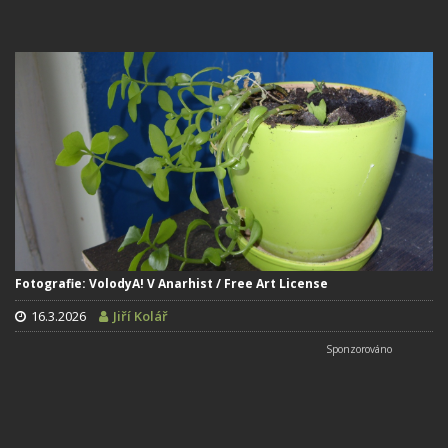
Fotografie: VolodyA! V Anarhist / Free Art License
16.3.2026
Jiří Kolář