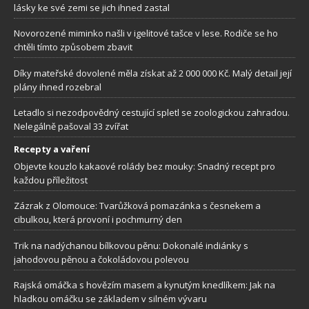
lásky ke své zemi se jich ihned zastal
Novorozené miminko našli v igelitové tašce v lese. Rodiče se ho
chtěli tímto způsobem zbavit
Díky mateřské dovolené měla získat až 2 000 000 Kč. Malý detail její
plány ihned rozebral
Letadlo si nezodpovědný cestující spletl se zoologickou zahradou.
Nelegálně pašoval 33 zvířat
Recepty a vaření
Objevte kouzlo kakaové rolády bez mouky: Snadný recept pro
každou příležitost
Zázrak z Olomouce: Tvarůžková pomazánka s česnekem a
cibulkou, která provoní i pochmurný den
Trik na nadýchanou bílkovou pěnu: Dokonalé indiánky s
jahodovou pěnou a čokoládovou polevou
Rajská omáčka s hovězím masem a kynutým knedlíkem: Jak na
hladkou omáčku se základem v silném vývaru