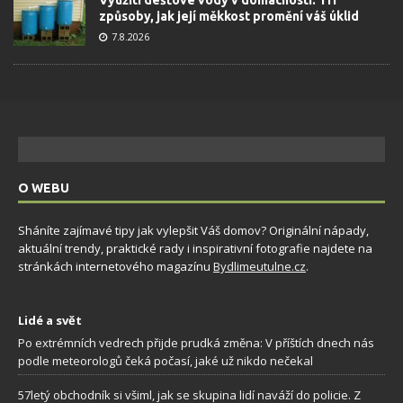
Využití dešťové vody v domácnosti: Tři
způsoby, jak její měkkost promění váš úklid
7.8.2026
O WEBU
Sháníte zajímavé tipy jak vylepšit Váš domov? Originální nápady,
aktuální trendy, praktické rady i inspirativní fotografie najdete na
stránkách internetového magazínu
Bydlimeutulne.cz
.
Lidé a svět
Po extrémních vedrech přijde prudká změna: V příštích dnech nás
podle meteorologů čeká počasí, jaké už nikdo nečekal
57letý obchodník si všiml, jak se skupina lidí naváží do policie. Z