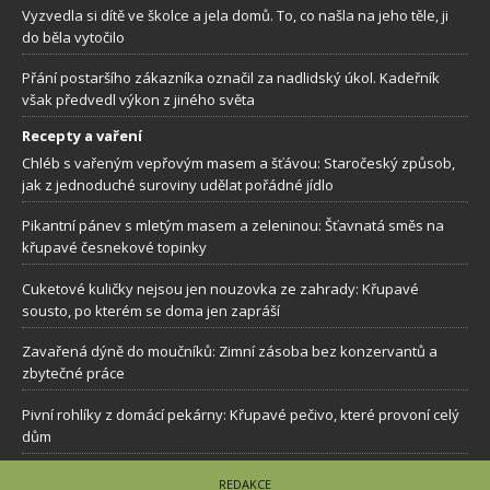
Vyzvedla si dítě ve školce a jela domů. To, co našla na jeho těle, ji
do běla vytočilo
Přání postaršího zákazníka označil za nadlidský úkol. Kadeřník
však předvedl výkon z jiného světa
Recepty a vaření
Chléb s vařeným vepřovým masem a šťávou: Staročeský způsob,
jak z jednoduché suroviny udělat pořádné jídlo
Pikantní pánev s mletým masem a zeleninou: Šťavnatá směs na
křupavé česnekové topinky
Cuketové kuličky nejsou jen nouzovka ze zahrady: Křupavé
sousto, po kterém se doma jen zapráší
Zavařená dýně do moučníků: Zimní zásoba bez konzervantů a
zbytečné práce
Pivní rohlíky z domácí pekárny: Křupavé pečivo, které provoní celý
dům
REDAKCE