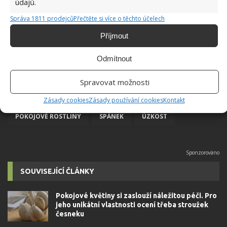
údajů.
Správa 1811 prodejců
Přečtěte si více o těchto účelech
Příjmout
Odmítnout
Spravovat možnosti
DEPRESE
LEVANDULE
LOŽNICE
Zásady cookies
Zásady používání cookies
Kontakt
POKOJOVÉ ROSTLINY
SPÁNEK
ÚZKOST
SOUVISEJÍCÍ ČLÁNKY
Pokojové květiny si zaslouží náležitou péči. Pro
jeho unikátní vlastnosti ocení třeba stroužek
česneku