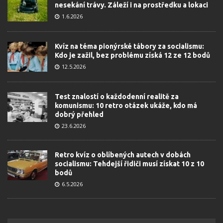
nesekání trávy. Záleží i na prostředku a lokaci
1.6.2026
Kvíz na téma pionýrské tábory za socialismu:
Kdo je zažil, bez problému získá 12 ze 12 bodů
12.5.2026
Test znalostí o každodenní realitě za
komunismu: 10 retro otázek ukáže, kdo má
dobrý přehled
23.6.2026
Retro kvíz o oblíbených autech v dobách
socialismu: Tehdejší řidiči musí získat 10 z 10
bodů
6.5.2026