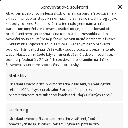
Spravovat své soukromí
Abychom poskytli co nejlepší služby, my a naši partneři používáme k
ukládání a/nebo přístupu k informacím o zařízeních, technologie jako
soubory cookies. Souhlas s těmito technologiemi nám a našim
partnerům umožní zpracovávat osobní údaje, jako je chování při
procházení nebo jedinečná ID na tomto webu. Nesouhlas nebo
odvolání souhlasu může nepříznivě ovlivnit určité vlastnosti a funkce.
Levandule a její vliv na zdraví
Kliknutím níže vyjádřete souhlas s výše uvedeným nebo proveďte
podrobnější rozhodnutí. Vaše volby budou použity pouze na tomto
webu. Nastavení můžete kdykoli změnit, včetně odvolání souhlasu,
Uklidňující prostředek při potížích nervového
pomocí přepínačů v Zásadách cookies nebo kliknutím na tlačítko
Spravovat souhlas ve spodní části obrazovky.
původu
Statistiky
Pomáhá s nespavostí, návalech a při bolestech
Ukládání a/nebo přístup k informacím v zařízení, Měření výkonu
hlavy
reklam, Měření výkonu obsahu, Porozumění publiku
prostřednictvím statistik nebo kombinací údajů z různých zdrojů.
Řeší nepříjemné stavy, jako je třesavka, migréna
Marketing
Pomáhá také při žaludečních kolikách, astmatu,
Ukládání a/nebo přístup k informacím v zařízení, Použití
omezených údajů k výběru reklam, Vytváření profilů pro
plynatosti