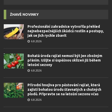
ŽHAVÉ NOVINKY
Profesionální zahradnice vytvořila přehled
nejnebezpečnějších škůdců rostlin a postupy,
jak se jich rychle zbavit
6.8.2026
Bohatá úroda rajčat nemusí být jen zbožným
přáním. Užijte si úspěšnou sklizeň již během
letošní sezony
6.8.2026
Přírodní hnojiva pro pěstování rajčat, která
zajistí bohatou úrodu šťavnatých a chutných
plodů. Připravte se na letošní sezonu včas
6.8.2026