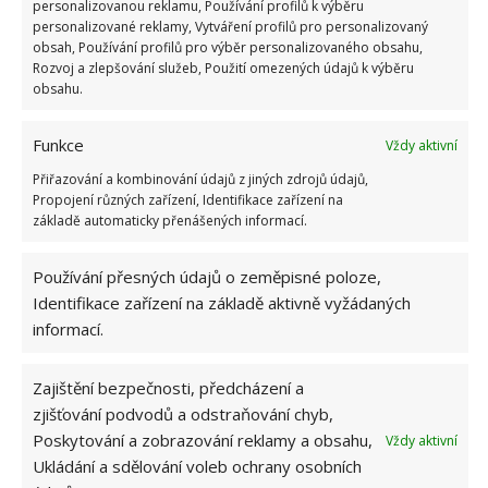
personalizovanou reklamu, Používání profilů k výběru
personalizované reklamy, Vytváření profilů pro personalizovaný
Je to skvělá bylinka pro játra a žlučník
obsah, Používání profilů pro výběr personalizovaného obsahu,
Rozvoj a zlepšování služeb, Použití omezených údajů k výběru
obsahu.
Urychluje léčení chřipky, angíny, bronchitidy a
ústích vřídků
Funkce
Vždy aktivní
Zlepšuje krevní oběh
Přiřazování a kombinování údajů z jiných zdrojů údajů,
Propojení různých zařízení, Identifikace zařízení na
základě automaticky přenášených informací.
Obrázky: foodmatters, her.womenworking
Používání přesných údajů o zeměpisné poloze,
Identifikace zařízení na základě aktivně vyžádaných
informací.
Zajištění bezpečnosti, předcházení a
zjišťování podvodů a odstraňování chyb,
Poskytování a zobrazování reklamy a obsahu,
Vždy aktivní
Ukládání a sdělování voleb ochrany osobních