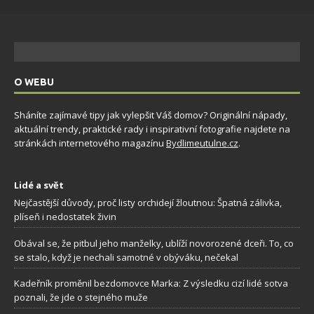
O WEBU
Sháníte zajímavé tipy jak vylepšit Váš domov? Originální nápady,
aktuální trendy, praktické rady i inspirativní fotografie najdete na
stránkách internetového magazínu
Bydlimeutulne.cz
.
Lidé a svět
Nejčastější důvody, proč listy orchidejí žloutnou: Špatná zálivka,
plíseň i nedostatek živin
Obával se, že pitbul jeho manželky, ublíží novorozené dceři. To, co
se stalo, když je nechali samotné v obýváku, nečekal
Kadeřník proměnil bezdomovce Marka: Z výsledku cizí lidé sotva
poznali, že jde o stejného muže