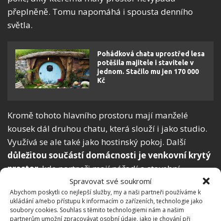
přeplněně. Tomu napomáhá i spousta denního
světla.
Pohádková chata uprostřed lesa
potěšila majitele i stavitele v
jednom. Stačilo mu jen 170 000
Kč
Kromě tohoto hlavního prostoru mají manželé
kousek dál druhou chatu, která slouží i jako studio.
Využívá se ale také jako hostinský pokoj. Další
důležitou součástí domácnosti je venkovní krytý
prostor
, kde partneři mají nářadí a stavební
Spravovat své soukromí
materiál, který by se jim mohl v budoucnosti hodit. V
Abychom poskytli co nejlepší služby, my a naši partneři používáme k
poslední samostatně stojící chatě pak mají sprchu,
ukládání a/nebo přístupu k informacím o zařízeních, technologie jako
mrazák a kompostovatelnou toaletu.
soubory cookies. Souhlas s těmito technologiemi nám a našim
partnerům umožní zpracovávat osobní údaje, jako je chování při