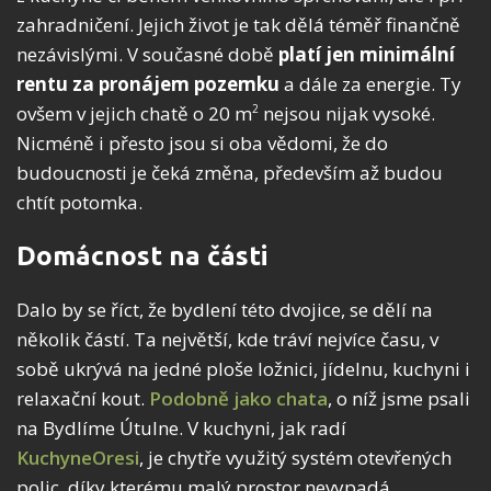
zahradničení. Jejich život je tak dělá téměř finančně
nezávislými. V současné době
platí jen minimální
rentu za pronájem pozemku
a dále za energie. Ty
ovšem v jejich chatě o 20 m
nejsou nijak vysoké.
2
Nicméně i přesto jsou si oba vědomi, že do
budoucnosti je čeká změna, především až budou
chtít potomka.
Domácnost na části
Dalo by se říct, že bydlení této dvojice, se dělí na
několik částí. Ta největší, kde tráví nejvíce času, v
sobě ukrývá na jedné ploše ložnici, jídelnu, kuchyni i
relaxační kout.
Podobně jako chata
, o níž jsme psali
na Bydlíme Útulne. V kuchyni, jak radí
KuchyneOresi
, je chytře využitý systém otevřených
polic, díky kterému malý prostor nevypadá