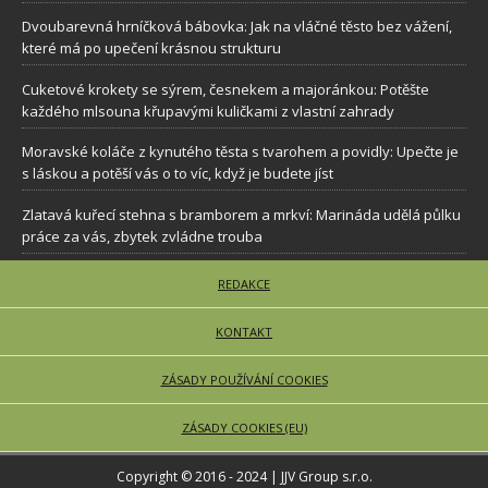
Dvoubarevná hrníčková bábovka: Jak na vláčné těsto bez vážení,
které má po upečení krásnou strukturu
Cuketové krokety se sýrem, česnekem a majoránkou: Potěšte
každého mlsouna křupavými kuličkami z vlastní zahrady
Moravské koláče z kynutého těsta s tvarohem a povidly: Upečte je
s láskou a potěší vás o to víc, když je budete jíst
Zlatavá kuřecí stehna s bramborem a mrkví: Marináda udělá půlku
práce za vás, zbytek zvládne trouba
REDAKCE
KONTAKT
ZÁSADY POUŽÍVÁNÍ COOKIES
ZÁSADY COOKIES (EU)
Copyright © 2016 - 2024 | JJV Group s.r.o.