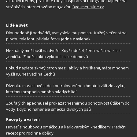
aktuální trendy, praktické rady i inspirativní fotografie najdete na
stránkách internetového magazínu
Bydlimeutulne.cz
.
Lidé a svět
Dlouhodobě ji podváděl, vymyslela mu pomstu. Každý večer si na
plochu telefonu přidala fotku jedné z milenek
Neznámý muž bušil na dveře. Když odešel, žena našla na klice
gumičku. Zloději takto vykradli tisíce domovů
Pokud najdete skrytý citron mezi jablky a hruškami, máte mnohem
vyšší IQ, než většina Čechů
Dívenku museli uvést do kontrolovaného kómatu kvůli zlozvyku,
kterému propadlo mnoho mladých lidí
Zoufalý chlapec musel prokázat nesmírnou pohotovost útěkem do
vody, když ho naháněla smečka divokých psů
Recepty a vaření
Hovězí s houbovou omáčkou a karlovarským knedlíkem: Tradiční
recept pro rodinné obědy