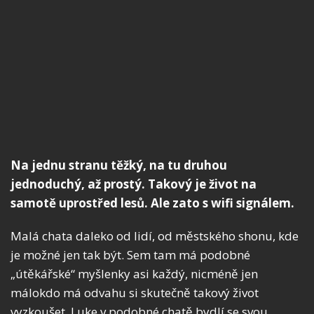
Na jednu stranu těžký, na tu druhou
jednoduchý, až prostý. Takový je život na
samotě uprostřed lesů. Ale zato s wifi signálem.
Malá chata daleko od lidí, od městského shonu, kde
je možné jen tak být. Sem tam má podobné
„útěkářské“ myšlenky asi každý, nicméně jen
málokdo má odvahu si skutečně takový život
vyzkoušet. Luke v podobné chatě bydlí se svou