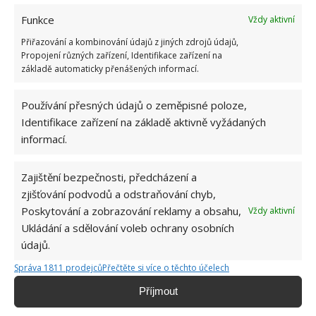
Funkce
Vždy aktivní
Přiřazování a kombinování údajů z jiných zdrojů údajů,
Propojení různých zařízení, Identifikace zařízení na
základě automaticky přenášených informací.
Používání přesných údajů o zeměpisné poloze,
Identifikace zařízení na základě aktivně vyžádaných
informací.
Zajištění bezpečnosti, předcházení a
zjišťování podvodů a odstraňování chyb,
Poskytování a zobrazování reklamy a obsahu,
Vždy aktivní
Ukládání a sdělování voleb ochrany osobních
údajů.
BYDLENÍ NA SAMOTĚ
CHATA V LESE
Správa 1811 prodejců
Přečtěte si více o těchto účelech
Příjmout
Jiří Kolář