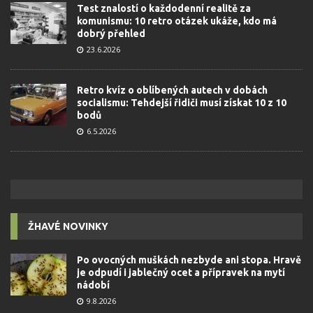
Test znalostí o každodenní realitě za
komunismu: 10 retro otázek ukáže, kdo má
dobrý přehled
23.6.2026
Retro kvíz o oblíbených autech v dobách
socialismu: Tehdejší řidiči musí získat 10 z 10
bodů
6.5.2026
ŽHAVÉ NOVINKY
Po ovocných muškách nezbyde ani stopa. Hravě
je odpudí i jablečný ocet a přípravek na mytí
nádobí
9.8.2026