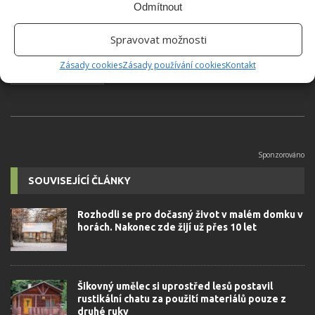
Odmítnout
Absolvent České zemědělské
univerzity, který je již od malička
Spravovat možnosti
velkým kutilem. V podstatě vše, co je
Zásady cookies
Zásady používání cookies
Kontakt
možné najít v j...
[Více o autorovi]
SOUVISEJÍCÍ ČLÁNKY
Rozhodli se pro dočasný život v malém domku v
horách. Nakonec zde žijí už přes 10 let
Šikovný umělec si uprostřed lesů postavil
rustikální chatu za použití materiálů pouze z
druhé ruky