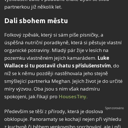
partnerkou již několik let.
Dali sbohem městu
Folkový zpěvák, který si sám píše písničky, a
úspěšná nutriční poradkyně, která si pěstuje vlastní
organické potraviny. Mladý pár žije v lesích na
pozemku vlastněném jejich kamarádem.
Luke
Wallace si tu postavil chatu s příslušenstvím
, do
níž se k němu později nastěhovala jeho stejně
smýšlející partnerka Meghan. Jejich život je do určité
míry výzvou. Oba jsou s ním však nadmíru
spokojeni, jak říkají pro
HousesTiny
.
Především se těší z přírody, která je doslova
obklopuje. Panoramaty se kochají nejen při výhledu
z kuchyně či během venkovního sprchování, ale i při