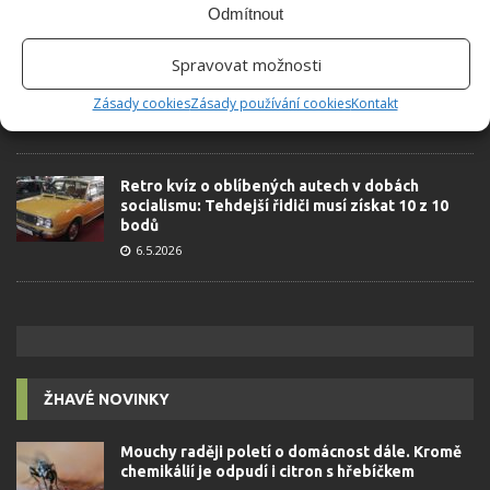
Odmítnout
Test znalostí o každodenní realitě za
Spravovat možnosti
komunismu: 10 retro otázek ukáže, kdo má
dobrý přehled
Zásady cookies
Zásady používání cookies
Kontakt
23.6.2026
Retro kvíz o oblíbených autech v dobách
socialismu: Tehdejší řidiči musí získat 10 z 10
bodů
6.5.2026
ŽHAVÉ NOVINKY
Mouchy raději poletí o domácnost dále. Kromě
chemikálií je odpudí i citron s hřebíčkem