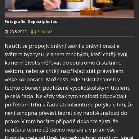
Fotografie: Depositphotos
23.5.2023
Jiří Kolář
Naučit se propojit právní teorii s právní praxí a
světem byznysu je snem mnohých, kteří chtějí svůj
kariérní život směřovat do soukromé či státního
sektoru, nebo se chtějí například stát právníkem
velké korporace. Možností, kde získat znalosti v
těchto oborech podložené vysokoškolským titulem,
je celá řada. Ne vždy však tyto znalosti odpovídají
potřebám trhu a řada absolventů se potýká s tím, že
není schopna převést teoreticky nabité znalosti do
praxe. V tom horším případě dokonce zjistí, že
naučená teorie už dávno neplatí a v praxi vše
funguje zcela odlišně. Jak tedy vybrat studium, které