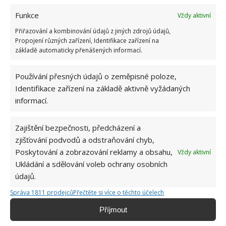
Funkce
Vždy aktivní
Přiřazování a kombinování údajů z jiných zdrojů údajů,
Propojení různých zařízení, Identifikace zařízení na
základě automaticky přenášených informací.
Používání přesných údajů o zeměpisné poloze,
Identifikace zařízení na základě aktivně vyžádaných
informací.
Zajištění bezpečnosti, předcházení a
OBLÍBENÉ ČLÁNKY
zjišťování podvodů a odstraňování chyb,
Poskytování a zobrazování reklamy a obsahu,
Pokuta až 10 000 Kč hrozí za nesprávné sekání i
Vždy aktivní
nesekání trávy. Záleží i na prostředku a lokaci
Ukládání a sdělování voleb ochrany osobních
1.6.2026
údajů.
Správa 1811 prodejců
Přečtěte si více o těchto účelech
Kvíz na téma pionýrské tábory za socialismu:
Příjmout
Kdo je zažil, bez problému získá 12 ze 12 bodů
12.5.2026