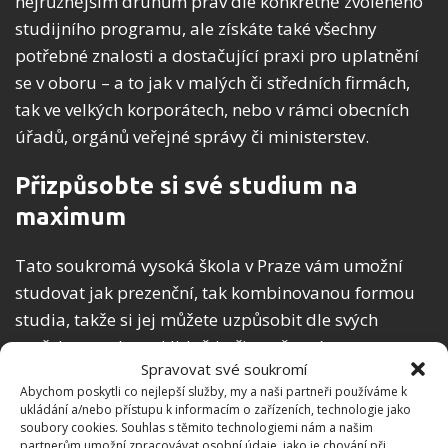
nejrůznějším druhům práv dle konkrétně zvoleného
studijního programu, ale získáte také všechny
potřebné znalosti a dostačující praxi pro uplatnění
se v oboru – a to jak v malých či středních firmách,
tak ve velkých korporátech, nebo v rámci obecních
úřadů, orgánů veřejné správy či ministerstev.
Přizpůsobte si své studium na
maximum
Tato soukromá vysoká škola v Praze vám umožní
studovat jak prezenční, tak kombinovanou formou
studia, takže si jej můžete uzpůsobit dle svých
potřeb a studovat klidně i při současném
Spravovat své soukromí
zaměstnání. Postupně si budete rozšiřovat své
Abychom poskytli co nejlepší služby, my a naši partneři používáme k
znalosti, díky kterým budete po absolvování fakulty
ukládání a/nebo přístupu k informacím o zařízeních, technologie jako
schopni uplatnit se na náročném trhu práce. V rámci
soubory cookies. Souhlas s těmito technologiemi nám a našim
partnerům umožní zpracovávat osobní údaje, jako je chování při