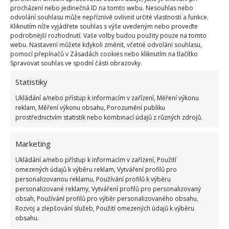
svého studia budete spolupracovat se špičkovými
procházení nebo jedinečná ID na tomto webu. Nesouhlas nebo
odborníky, kteří vám prozradí taje složitého právně-
odvolání souhlasu může nepříznivě ovlivnit určité vlastnosti a funkce.
Kliknutím níže vyjádřete souhlas s výše uvedeným nebo proveďte
podnikatelského světa.
podrobnější rozhodnutí. Vaše volby budou použity pouze na tomto
webu. Nastavení můžete kdykoli změnit, včetně odvolání souhlasu,
Chcete-li se stát jedničkou ve svém oboru, zvolte
pomocí přepínačů v Zásadách cookies nebo kliknutím na tlačítko
Spravovat souhlas ve spodní části obrazovky.
školu, která má smysl – rozhodně toho nebudete
litovat.
Statistiky
Ukládání a/nebo přístup k informacím v zařízení, Měření výkonu
reklam, Měření výkonu obsahu, Porozumění publiku
prostřednictvím statistik nebo kombinací údajů z různých zdrojů.
Marketing
Jiří Kolář
Ukládání a/nebo přístup k informacím v zařízení, Použití
omezených údajů k výběru reklam, Vytváření profilů pro
Absolvent České zemědělské
personalizovanou reklamu, Používání profilů k výběru
univerzity, který je již od malička
personalizované reklamy, Vytváření profilů pro personalizovaný
velkým kutilem. V podstatě vše, co je
obsah, Používání profilů pro výběr personalizovaného obsahu,
možné najít v j...
[Více o autorovi]
Rozvoj a zlepšování služeb, Použití omezených údajů k výběru
obsahu.