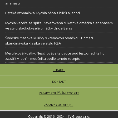
ananasu
Dětská vzpomínka: Rychlá pěna z bílků a jahod
Rychlá večeře ze spíže: Zavařovaná cuketová omáčka s ananasem
ve stylu sladkokyselé omáčky Uncle Ben’s
Švédské masové kuličky s krémovou omáčkou: Domácí
skandinávská klasika ve stylu IKEA
Meruňkové kostky: Neschovávejte ovoce pod těsto, nechte ho
zazářit v letním moučníku podle tohoto receptu
REDAKCE
KONTAKT
ZÁSADY POUŽÍVÁNÍ COOKIES
ZÁSADY COOKIES (EU)
Copyright © 2016 - 2024 | JJV Group s.r.o.