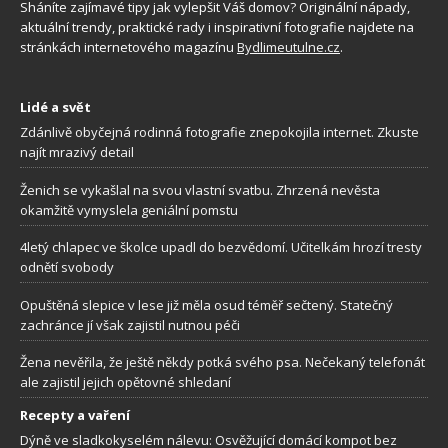
Sháníte zajímavé tipy jak vylepšit Váš domov? Originální nápady,
aktuální trendy, praktické rady i inspirativní fotografie najdete na
stránkách internetového magazínu
Bydlimeutulne.cz
.
Lidé a svět
Zdánlivě obyčejná rodinná fotografie znepokojila internet. Zkuste
najít mrazivý detail
Ženich se vykašlal na svou vlastní svatbu. Zhrzená nevěsta
okamžitě vymyslela geniální pomstu
4letý chlapec ve školce upadl do bezvědomí. Učitelkám hrozí tresty
odnětí svobody
Opuštěná slepice v lese již měla osud téměř sečtený. Statečný
zachránce jí však zajistil nutnou péči
Žena nevěřila, že ještě někdy potká svého psa. Nečekaný telefonát
ale zajistil jejich opětovné shledaní
Recepty a vaření
Dýně ve sladkokyselém nálevu: Osvěžující domácí kompot bez