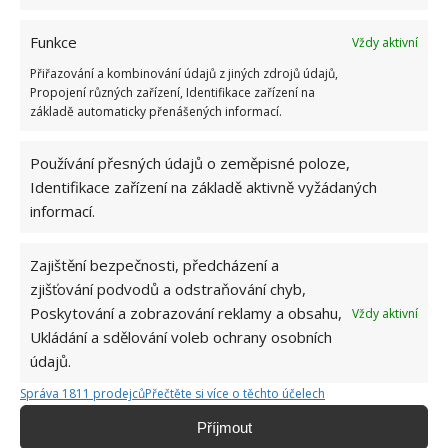
Funkce
Vždy aktivní
Přiřazování a kombinování údajů z jiných zdrojů údajů,
Propojení různých zařízení, Identifikace zařízení na
základě automaticky přenášených informací.
Používání přesných údajů o zeměpisné poloze,
Identifikace zařízení na základě aktivně vyžádaných
informací.
Zajištění bezpečnosti, předcházení a
zjišťování podvodů a odstraňování chyb,
Poskytování a zobrazování reklamy a obsahu,
Vždy aktivní
ČIŠTĚNÍ
KOBEREC
Ukládání a sdělování voleb ochrany osobních
údajů.
Správa 1811 prodejců
Přečtěte si více o těchto účelech
Hana Musilová
Příjmout
Do redakce Bydlimeutulne.cz se