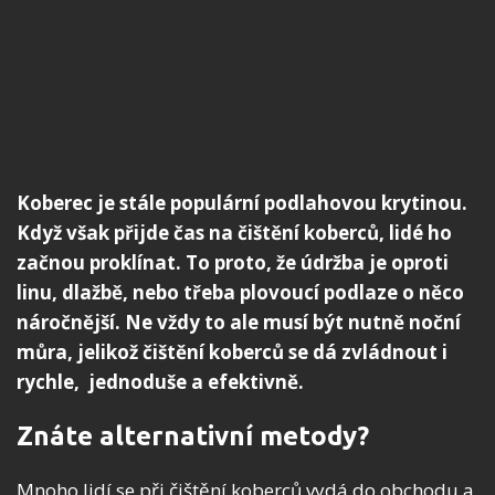
Koberec je stále populární podlahovou krytinou.
Když však přijde čas na čištění koberců, lidé ho
začnou proklínat. To proto, že údržba je oproti
linu, dlažbě, nebo třeba plovoucí podlaze o něco
náročnější. Ne vždy to ale musí být nutně noční
můra, jelikož čištění koberců se dá zvládnout i
rychle, jednoduše a efektivně.
Znáte alternativní metody?
Mnoho lidí se při čištění koberců vydá do obchodu a