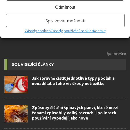
přidala během svých studií a práce
Odmítnout
redaktorky ji tak nadchla, že se
rozhodla zůstat. Její v...
[Více o
Spravovat možnosti
autorovi]
Zásady cookies
Zásady používání cookies
Kontakt
SOUVISEJÍCÍ ČLÁNKY
Jak správně čistit jednotlivé typy podlah a
nenadělat u toho víc škody než užitku
Způsoby čištění špinavých pánví, které mezi
ženami způsobily velký rozruch. I po letech
používání vypadají jako nové