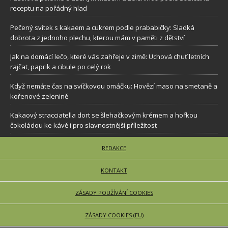
receptu na pořádný hlad
Pečený svítek s kakaem a cukrem podle prababičky: Sladká
dobrota z jednoho plechu, kterou mám v paměti z dětství
Jak na domácí lečo, které vás zahřeje v zimě: Uchová chuť letních
rajčat, paprik a cibule po celý rok
Když nemáte čas na svíčkovou omáčku: Hovězí maso na smetaně a
kořenové zelenině
Kakaový stracciatella dort se šlehačkovým krémem a hořkou
čokoládou ke kávě i pro slavnostnější příležitost
REDAKCE
KONTAKT
ZÁSADY POUŽÍVÁNÍ COOKIES
ZÁSADY COOKIES (EU)