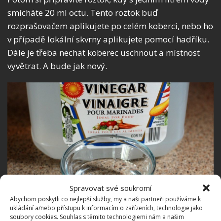
smícháte 20 ml octu. Tento roztok buď
rozprašovačem aplikujete po celém koberci, nebo ho
v případě lokální skvrny aplikujete pomocí hadříku.
Dále je třeba nechat koberec uschnout a místnost
vyvětrat. A bude jak nový.
Spravovat své soukromí
Abychom poskytli co nejlepší služby, my a naši partneři používáme k
ukládání a/nebo přístupu k informacím o zařízeních, technologie jako
soubory cookies. Souhlas s těmito technologiemi nám a našim