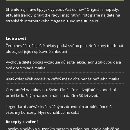
Sháníte zajímavé tipy jak vylepšit Váš domov? Originální nápady,
aktuální trendy, praktické rady i inspirativní fotografie najdete na
stránkách internetového magazínu
Bydlimeutulne.cz
.
Lidé a svět
Žena nevěřila, že ještě někdy potká svého psa. Nečekaný telefonát
ale zajistil jejich opětovné shledaní
Výchova dítěte občas vyžaduje důležité lekce. Jednu takovou dala
své dceři mladá matka
4letý chlapeček vydělává každý měsíc více peněz než jeho matka
Otec umřel na rakovinu. Svým 17měsíčním dvojčatům zanechal
přání ke každým narozeninám na dalších 30 let života
Legendární zpěvák kvůli vážným zdravotním problémům ruší
všechny koncerty. Nyní odhalil, co ho čeká
Recepty a vaření
Fazolová polévka s uzeným masem a zeleninou podle babiččina