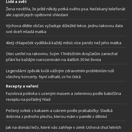
Lidé a svět
Žena nevěřila, že ještě někdy potká svého psa. Nečekaný telefonát
ale zajistil jejich opětovné shledaní
Výchova dítěte občas vyžaduje důležité lekce. Jednu takovou dala
své dceři mladá matka
4letý chlapeček vydělává každý měsíc více peněz než jeho matka
Otec umřel na rakovinu. Svým 17měsíčním dvojčatům zanechal
přání ke každým narozeninám na dalších 30 let života
Legendární zpěvák kvůli vážným zdravotním problémům ruší
všechny koncerty. Nyní odhalil, co ho čeká
Recepty a vaření
Fazolová polévka s uzeným masem a zeleninou podle babiččina
receptu na pořádný hlad
Pečený svítek s kakaem a cukrem podle prababičky: Sladká
dobrota z jednoho plechu, kterou mám v paměti z dětství
Jak na domácí lečo, které vás zahřeje v zimě: Uchová chuť letních