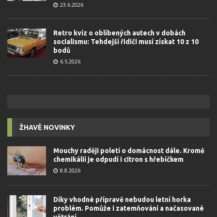
23.6.2026
Retro kvíz o oblíbených autech v dobách
socialismu: Tehdejší řidiči musí získat 10 z 10
bodů
6.5.2026
ŽHAVÉ NOVINKY
Mouchy raději poletí o domácnost dále. Kromě
chemikálií je odpudí i citron s hřebíčkem
8.8.2026
Díky vhodné přípravě nebudou letní horka
problém. Pomůže i zatemňování a načasované
větrání