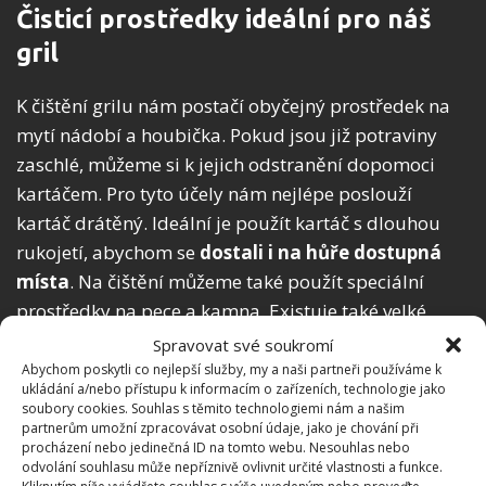
Čisticí prostředky ideální pro náš
gril
K čištění grilu nám postačí obyčejný prostředek na
mytí nádobí a houbička. Pokud jsou již potraviny
zaschlé, můžeme si k jejich odstranění dopomoci
kartáčem. Pro tyto účely nám nejlépe poslouží
kartáč drátěný. Ideální je použít kartáč s dlouhou
rukojetí, abychom se
dostali i na hůře dostupná
místa
. Na čištění můžeme také použít speciální
prostředky na pece a kamna. Existuje také velké
množství prostředků, které změkčují zaschlé
Spravovat své soukromí
nečistoty a tím usnadňují jejích odstranění.
Abychom poskytli co nejlepší služby, my a naši partneři používáme k
ukládání a/nebo přístupu k informacím o zařízeních, technologie jako
Nejčastěji jsou ve formě spreje a jejich použití je
soubory cookies. Souhlas s těmito technologiemi nám a našim
velmi jednoduché.
partnerům umožní zpracovávat osobní údaje, jako je chování při
procházení nebo jedinečná ID na tomto webu. Nesouhlas nebo
odvolání souhlasu může nepříznivě ovlivnit určité vlastnosti a funkce.