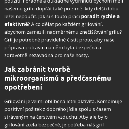
použití. Pořádné a důkladné vydrhnutí bychom měli
našemu grilu dopřát také po zimě, kdy delší dobu
ležel nepoužit. Jak si s touto prací
poradit
rychle a
efektivně
? A co dělat po každém grilování,
abychom zamezili nadměrnému znečišťování grilu?
Gril je potřebné pravidelně čistit proto, aby naše
příprava potravin na něm byla bezpečná a
zdravotně nezávadná pro naše hosty.
Jak zabránit tvorbě
mikroorganismů a předčasnému
opotřebení
Grilování je velmi oblíbená letní aktivita. Kombinuje
pozitivní požitek z dobrého jídla spolu s časem
stráveným na čerstvém vzduchu. Aby ale bylo
grilování zcela bezpečné, je potřeba náš gril