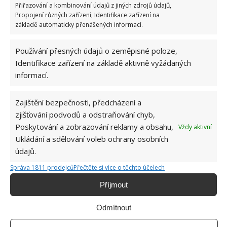
Přiřazování a kombinování údajů z jiných zdrojů údajů,
nemusíme používat chemické prostředky.
Propojení různých zařízení, Identifikace zařízení na
základě automaticky přenášených informací.
Opotřebování grilu také zamezíme, pokud budeme
na přípravu jídla využívat hliníkových plechů nebo
Používání přesných údajů o zeměpisné poloze,
fólie a nebudeme potraviny připravovat přímo na
Identifikace zařízení na základě aktivně vyžádaných
roštu.
informací.
Zdroj: Housebeautiful
Zajištění bezpečnosti, předcházení a
zjišťování podvodů a odstraňování chyb,
Poskytování a zobrazování reklamy a obsahu,
Vždy aktivní
Ukládání a sdělování voleb ochrany osobních
údajů.
Správa 1811 prodejců
Přečtěte si více o těchto účelech
Příjmout
Odmítnout