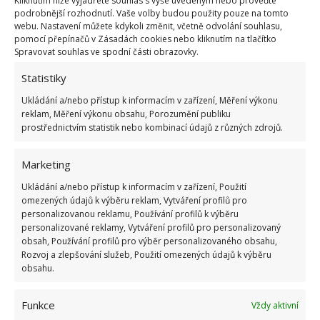
Kliknutím níže vyjádřete souhlas s výše uvedeným nebo proveďte
podrobnější rozhodnutí. Vaše volby budou použity pouze na tomto
webu. Nastavení můžete kdykoli změnit, včetně odvolání souhlasu,
pomocí přepínačů v Zásadách cookies nebo kliknutím na tlačítko
Spravovat souhlas ve spodní části obrazovky.
Statistiky
Ukládání a/nebo přístup k informacím v zařízení, Měření výkonu
reklam, Měření výkonu obsahu, Porozumění publiku
prostřednictvím statistik nebo kombinací údajů z různých zdrojů.
Marketing
Ukládání a/nebo přístup k informacím v zařízení, Použití
Fotografie: Unsplash
omezených údajů k výběru reklam, Vytváření profilů pro
personalizovanou reklamu, Používání profilů k výběru
Prostředek na čištění si můžeme vyrobit i z domácích
personalizované reklamy, Vytváření profilů pro personalizovaný
surovin. Ideální je kombinace peroxidu vodíku a
obsah, Používání profilů pro výběr personalizovaného obsahu,
Rozvoj a zlepšování služeb, Použití omezených údajů k výběru
jedlé sody, v poměru 1:1. Účinek této směsi ještě
obsahu.
můžeme
zesílit přidáním octa nebo citronové
šťávy
. Ideálním pomocníkem na čištění je také parní
Funkce
Vždy aktivní
čistič. Horká pára nás zbaví i odolných nečistot a