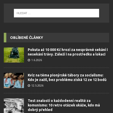
OBLÍBENÉ ČLÁNKY
Pokuta až 10 000 Kč hrozí za nesprávné sekání i
nesekání trávy. Záleží i na prostředku a lokaci
1.6.2026
Kvíz na téma pionýrské tábory za socialismu:
Kdo je zažil, bez problému získá 12 ze 12 bodů
12.5.2026
Test znalostí o každodenní realitě za
komunismu: 10 retro otázek ukáže, kdo má
dobrý přehled