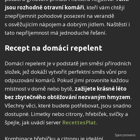
jsou rozhodně otravní komáři
, kteří vám chtějí
znepříjemnit pohodové posezení na verandě
s osvěžujícím nápojem a dobrým jídlem. Naštěstí i
tato nepříjemnost má jednoduché řešení.
Recept na domácí repelent
Domácí repelent je v podstatě jen směsí přírodních
složek, jež dokáží vytvořit perfektní směs vůní pro
odpuzování komárů. Pokud jimi provoníte každou
místnost v domě nebo bytě,
zažijete krásné léto
bez zbytečného obtěžování nezvaným hmyzem
.
Všechny věci, které budete potřebovat, jsou snadno
dostupné. Limetky nebo citrony, hřebíček, svíčky a
špejle, jak uvádí server
RecettesPlat
.
Kombinace hřebíčku a citronu je ideální