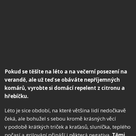
Pokud se těšíte na léto a na večerní posezení na
verandě, ale už teď se obáváte nepříjemných
komárů, vyrobte si domácí repelent z citronu a
hřebíčku.
Léto je sice období, na které většina lidí nedočkavě
čeká, ale bohužel s sebou kromě krásných věcí
v podobě krátkých triček a kraťasů, sluníčka, teplého
počasí a grilování přináší i některá negativa.
Těmi