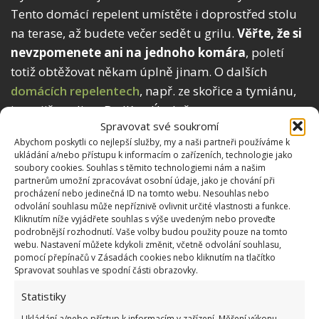
Tento domácí repelent umístěte i doprostřed stolu
na terase, až budete večer sedět u grilu.
Věřte, že si
nevzpomenete ani na jednoho komára
, poletí
totiž obtěžovat někam úplně jinam. O dalších
domácích repelentech
, např. ze skořice a tymiánu,
jsme již psali na BydlímeÚtulně.
Spravovat své soukromí
Abychom poskytli co nejlepší služby, my a naši partneři používáme k
ukládání a/nebo přístupu k informacím o zařízeních, technologie jako
soubory cookies. Souhlas s těmito technologiemi nám a našim
partnerům umožní zpracovávat osobní údaje, jako je chování při
procházení nebo jedinečná ID na tomto webu. Nesouhlas nebo
odvolání souhlasu může nepříznivě ovlivnit určité vlastnosti a funkce.
Kliknutím níže vyjádřete souhlas s výše uvedeným nebo proveďte
podrobnější rozhodnutí. Vaše volby budou použity pouze na tomto
webu. Nastavení můžete kdykoli změnit, včetně odvolání souhlasu,
pomocí přepínačů v Zásadách cookies nebo kliknutím na tlačítko
Spravovat souhlas ve spodní části obrazovky.
Statistiky
Ukládání a/nebo přístup k informacím v zařízení, Měření výkonu