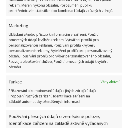
reklam, Měření výkonu obsahu, Porozumění publiku
prostřednictvím statistik nebo kombinací údajů z různých zdrojů.
Marketing
Ukládání a/nebo přístup k informacím v zařízení, Použití
DOMÁCÍ REPELENT
HMYZ
HŘEBÍČEK
omezených údajů k výběru reklam, Vytváření profilů pro
personalizovanou reklamu, Používání profilů k výběru
KOMÁŘI
LIMETA
REPELENT
personalizované reklamy, Vytváření profilů pro personalizovaný
obsah, Používání profilů pro výběr personalizovaného obsahu,
Rozvoj a zlepšování služeb, Použití omezených údajů k výběru
Přidejte svůj názor
obsahu.
KOMENTOVAT
Funkce
Vždy aktivní
Přiřazování a kombinování údajů z jiných zdrojů údajů,
Propojení různých zařízení, Identifikace zařízení na
Jiří Kolář
základě automaticky přenášených informací.
Absolvent České zemědělské
univerzity, který je již od malička
Používání přesných údajů o zeměpisné poloze,
velkým kutilem. V podstatě vše, co je
Identifikace zařízení na základě aktivně vyžádaných
možné najít v j...
[Více o autorovi]