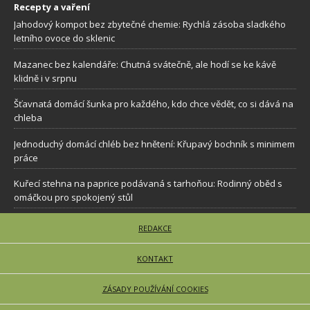
Recepty a vaření
Jahodový kompot bez zbytečné chemie: Rychlá zásoba sladkého
letního ovoce do sklenic
Mazanec bez kalendáře: Chutná svátečně, ale hodí se ke kávě
klidně i v srpnu
Šťavnatá domácí šunka pro každého, kdo chce vědět, co si dává na
chleba
Jednoduchý domácí chléb bez hnětení: Křupavý bochník s minimem
práce
Kuřecí stehna na paprice podávaná s tarhoňou: Rodinný oběd s
omáčkou pro spokojený stůl
REDAKCE
KONTAKT
ZÁSADY POUŽÍVÁNÍ COOKIES