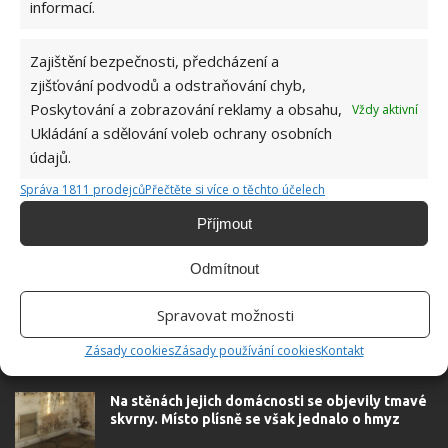
informací.
Zajištění bezpečnosti, předcházení a
zjišťování podvodů a odstraňování chyb,
Poskytování a zobrazování reklamy a obsahu,
Vždy aktivní
Ukládání a sdělování voleb ochrany osobních
SOUVISEJÍCÍ ČLÁNKY
údajů.
Správa 1811 prodejců
Přečtěte si více o těchto účelech
Vratič obecný: Nádherně kvetoucí bylina zkrášlí
nejen zahradu, ale pomůže i proti parazitům a
Příjmout
revmatu
Odmítnout
S bojem proti klíšťatům efektivně pomůže
Spravovat možnosti
levandulový olej. Platí i na poranění a spáleniny
Zásady cookies
Zásady používání cookies
Kontakt
Na stěnách jejich domácnosti se objevily tmavé
skvrny. Místo plísně se však jednalo o hmyz