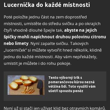
Lucernička do každé místnosti
Poté položte jednu část na zem doprostřed
místnosti, umístěte do středu svíčku a po okrajích
čtyři vhodně dlouhé špejle tak,
abyste na jejich
špičky mohli napíchnout druhou polovinu citronu
nebo limety
. Nyní zapalte svíčku. Takových
„lucerniček“ si můžete vytvořit hned několik, klidně
jednu do každé místnosti. Aby vám nepřekážely,
umístit je můžete i do rohu pokoje.
Tento výborný trik s
pomerančovou kůrou nezná
většina lidí. Toto využití vám
ušetří spoustu peněz
Nyní už si stačí jen užívat klid bez otravných komárů.