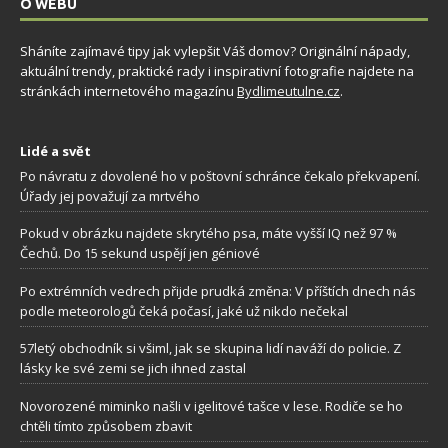
O WEBU
Sháníte zajímavé tipy jak vylepšit Váš domov? Originální nápady,
aktuální trendy, praktické rady i inspirativní fotografie najdete na
stránkách internetového magazínu
Bydlimeutulne.cz
.
Lidé a svět
Po návratu z dovolené ho v poštovní schránce čekalo překvapení.
Úřady jej považují za mrtvého
Pokud v obrázku najdete skrytého psa, máte vyšší IQ než 97 %
Čechů. Do 15 sekund uspějí jen géniové
Po extrémních vedrech přijde prudká změna: V příštích dnech nás
podle meteorologů čeká počasí, jaké už nikdo nečekal
57letý obchodník si všiml, jak se skupina lidí naváží do policie. Z
lásky ke své zemi se jich ihned zastal
Novorozené miminko našli v igelitové tašce v lese. Rodiče se ho
chtěli tímto způsobem zbavit