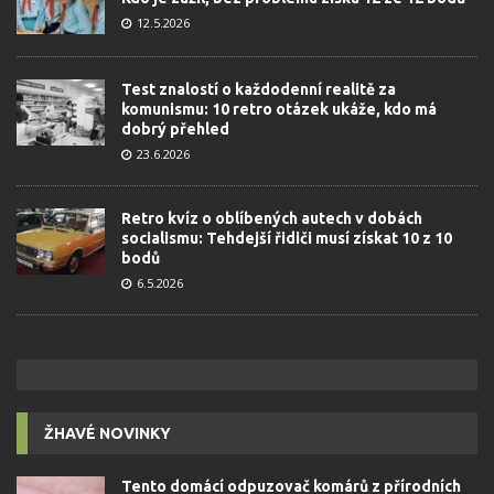
12.5.2026
Test znalostí o každodenní realitě za
komunismu: 10 retro otázek ukáže, kdo má
dobrý přehled
23.6.2026
Retro kvíz o oblíbených autech v dobách
socialismu: Tehdejší řidiči musí získat 10 z 10
bodů
6.5.2026
ŽHAVÉ NOVINKY
Tento domácí odpuzovač komárů z přírodních