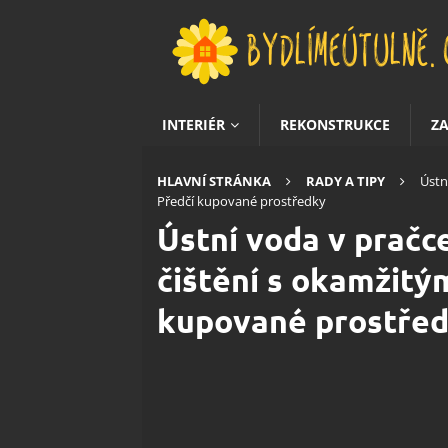
INTERIÉR
REKONSTRUKCE
Z
HLAVNÍ STRÁNKA
RADY A TIPY
Ústn
Předčí kupované prostředky
Ústní voda v pračc
čištění s okamžitý
kupované prostře