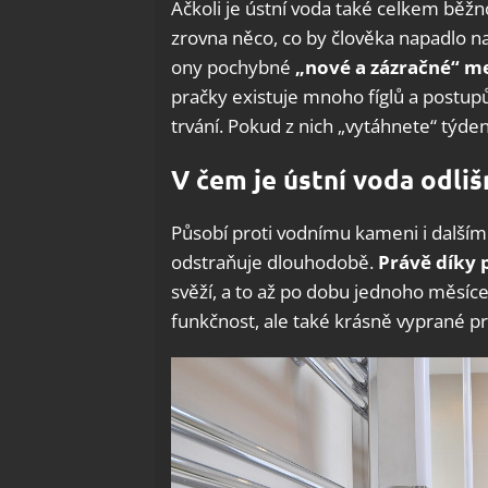
Ačkoli je ústní voda také celkem běžno
zrovna něco, co by člověka napadlo 
ony pochybné
„nové a zázračné“ m
pračky existuje mnoho fíglů a postup
trvání. Pokud z nich „vytáhnete“ týde
V čem je ústní voda odliš
Působí proti vodnímu kameni i dalším
odstraňuje dlouhodobě.
Právě díky 
svěží, a to až po dobu jednoho měsíce.
funkčnost, ale také krásně vyprané pr