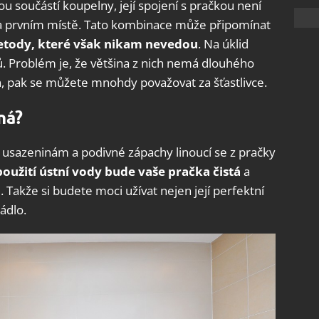
u součástí koupelny, její spojení s pračkou není
na prvním místě. Tato kombinace může připomínat
etody, které však nikam nevedou
. Na úklid
ů. Problém je, že většina z nich nemá dlouhého
n, pak se můžete mnohdy považovat za šťastlivce.
ná?
 usazeninám a podivné zápachy linoucí se z pračky
použití ústní vody bude vaše pračka čistá
a
 Takže si budete moci užívat nejen její perfektní
ádlo.