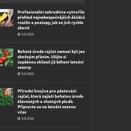
Profesionální zahradnice vytvořila
přehled nejnebezpečnějších škůdců
rostlin a postupy, jak se jich rychle
zbavit
6.8.2026
Bohatá úroda rajčat nemusí být jen
zbožným přáním. Užijte si
úspěšnou sklizeň již během letošní
sezony
6.8.2026
Přírodní hnojiva pro pěstování
rajčat, která zajistí bohatou úrodu
šťavnatých a chutných plodů.
Připravte se na letošní sezonu
včas
6.8.2026