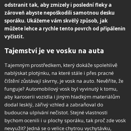
odstranit tak, aby zmizely i poslední fleky a
zároveň abyste nepoškodili samotnou desku
sporáku. Ukážeme vám skvělý způsob, jak
můžete lehce a rychle tento povrch od připálenin
vyčistit.
Tajemství je ve vosku na auta
Tajemným prostředkem, který dokáže spolehlivě
nablýskat plotýnku, na které stále i přes pracné
čištění zůstávají skvrny, je vosk na auto. Nevěříte, že
funguje? Automobilový vosk byl vyvinutý k tomu,
aby karoserii vozidla i jiným hladkým materiálům
dodal lesklý, zářivý vzhled a zabraňoval do
budoucna ulpívání nečistot. Stejné vlastnosti
bychom ocenili i u plochy sporáku, tak proč zde vosk
nevyužít? Jedná se o velice chytrou vychytávku,