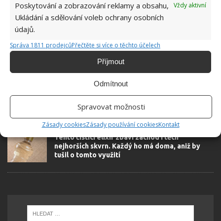
Poskytování a zobrazování reklamy a obsahu,
Vždy aktivní
SOUVISEJÍCÍ ČLÁNKY
Ukládání a sdělování voleb ochrany osobních
údajů.
Vodní kámen v zásobníku pračky je jedna věc, s
Správa 1811 prodejců
Přečtěte si více o těchto účelech
plísní je to horší. Zachráncem je jedlá soda a
ocet
Příjmout
Odmítnout
Jak správně čistit jednotlivé typy podlah a
nenadělat u toho víc škody než užitku
Spravovat možnosti
Zásady cookies
Zásady používání cookies
Kontakt
Tento čisticí elixír zbaví záchod i těch
nejhorších skvrn. Každý ho má doma, aniž by
tušil o tomto využití