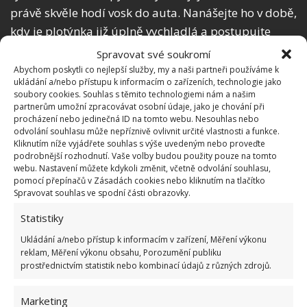
právě skvěle hodí vosk do auta. Nanášejte ho v době,
kdy je plotýnka již úplně vychladlá a postupujte
podle návodu, který se v rámci jednotlivých značek
Spravovat své soukromí
liší. Pokud chcete zaručit dlouhodobou ochranu,
Abychom poskytli co nejlepší služby, my a naši partneři používáme k
ukládání a/nebo přístupu k informacím o zařízeních, technologie jako
měli byste vosk aplikovat pravidelně přibližně každé
soubory cookies. Souhlas s těmito technologiemi nám a našim
dva týdny.
partnerům umožní zpracovávat osobní údaje, jako je chování při
procházení nebo jedinečná ID na tomto webu. Nesouhlas nebo
odvolání souhlasu může nepříznivě ovlivnit určité vlastnosti a funkce.
Kliknutím níže vyjádřete souhlas s výše uvedeným nebo proveďte
podrobnější rozhodnutí. Vaše volby budou použity pouze na tomto
webu. Nastavení můžete kdykoli změnit, včetně odvolání souhlasu,
pomocí přepínačů v Zásadách cookies nebo kliknutím na tlačítko
Spravovat souhlas ve spodní části obrazovky.
Statistiky
Ukládání a/nebo přístup k informacím v zařízení, Měření výkonu
reklam, Měření výkonu obsahu, Porozumění publiku
prostřednictvím statistik nebo kombinací údajů z různých zdrojů.
Marketing