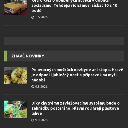
Retro kvíz o oblíbených autech v dobách
socialismu: Tehdejší řidiči musí získat 10 z 10
bodů
6.5.2026
ŽHAVÉ NOVINKY
Po ovocných muškách nezbyde ani stopa. Hravě
je odpudí i jablečný ocet a přípravek na mytí
nádobí
9.8.2026
Díky chytrému zavlažovacímu systému bude o
zahrádku postaráno. Hlavní roli hrají plastové
lahve
9.8.2026