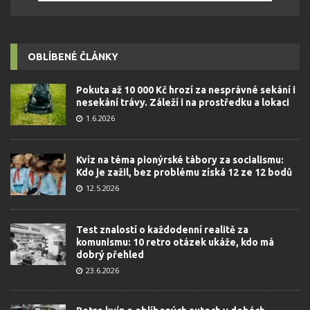
OBLÍBENÉ ČLÁNKY
Pokuta až 10 000 Kč hrozí za nesprávné sekání i
nesekání trávy. Záleží i na prostředku a lokaci
1.6.2026
Kvíz na téma pionýrské tábory za socialismu:
Kdo je zažil, bez problému získá 12 ze 12 bodů
12.5.2026
Test znalostí o každodenní realitě za
komunismu: 10 retro otázek ukáže, kdo má
dobrý přehled
23.6.2026