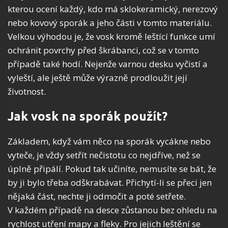
kterou ocení každý, kdo má sklokeramický, nerezový
nebo kovový sporák a jeho části v tomto materiálu.
Velkou výhodou je, že vosk kromě leštící funkce umí
ochránit povrchy před škrábanci, což se v tomto
případě také hodí. Nejenže varnou desku vyčistí a
vyleští, ale ještě může výrazně prodloužit její
životnost.
Jak vosk na sporák použít?
Základem, když vám něco na sporák vycákne nebo
vyteče, je vždy setřít nečistotu co nejdříve, než se
úplně připálí. Pokud tak učiníte, nemusíte se bát, že
by ji bylo třeba odškrabávat. Přichytí-li se přeci jen
nějaká část, nechte ji odmočit a poté setřete.
V každém případě na desce zůstanou bez ohledu na
rychlost utření mapy a fleky. Pro jejich leštění se