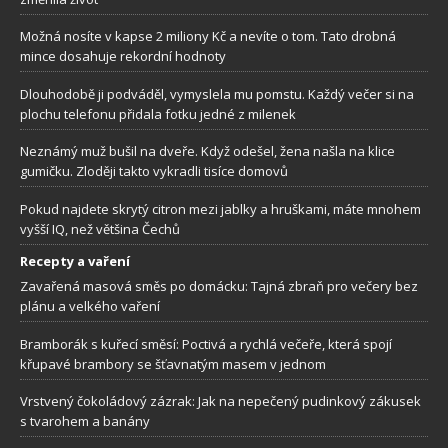
Možná nosíte v kapse 2 miliony Kč a nevíte o tom. Tato drobná
mince dosahuje rekordní hodnoty
Dlouhodobě ji podváděl, vymyslela mu pomstu. Každý večer si na
plochu telefonu přidala fotku jedné z milenek
Neznámý muž bušil na dveře. Když odešel, žena našla na klice
gumičku. Zloději takto vykradli tisíce domovů
Pokud najdete skrytý citron mezi jablky a hruškami, máte mnohem
vyšší IQ, než většina Čechů
Recepty a vaření
Zavařená masová směs po domácku: Tajná zbraň pro večery bez
plánu a velkého vaření
Bramborák s kuřecí směsí: Poctivá a rychlá večeře, která spojí
křupavé brambory se šťavnatým masem v jednom
Vrstvený čokoládový zázrak: Jak na nepečený pudinkový zákusek
s tvarohem a banány