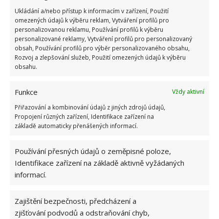
Ukládání a/nebo přístup k informacím v zařízení, Použití
omezených údajů k výběru reklam, Vytváření profilů pro
personalizovanou reklamu, Používání profilů k výběru
personalizované reklamy, Vytváření profilů pro personalizovaný
obsah, Používání profilů pro výběr personalizovaného obsahu,
Rozvoj a zlepšování služeb, Použití omezených údajů k výběru
obsahu.
ČIŠTĚNÍ
SPORÁK
Funkce
Vždy aktivní
Hana Musilová
Přiřazování a kombinování údajů z jiných zdrojů údajů,
Propojení různých zařízení, Identifikace zařízení na
Do redakce Bydlimeutulne.cz se
základě automaticky přenášených informací.
přidala během svých studií a práce
redaktorky ji tak nadchla, že se
Používání přesných údajů o zeměpisné poloze,
rozhodla zůstat. Její v...
[Více o
Identifikace zařízení na základě aktivně vyžádaných
autorovi]
informací.
Zajištění bezpečnosti, předcházení a
zjišťování podvodů a odstraňování chyb,