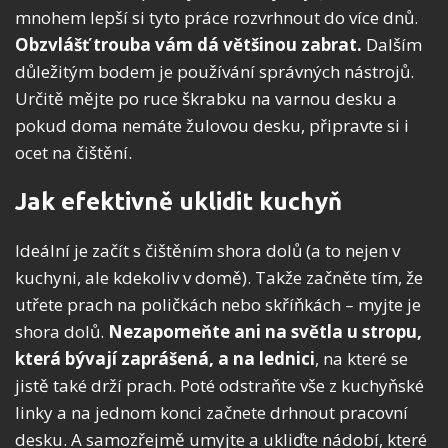
mnohem lepší si tyto práce rozvrhnout do více dnů.
Obzvlášť trouba vám dá většinou zabrat.
Dalším
důležitým bodem je používání správných nástrojů.
Určitě mějte po ruce škrabku na varnou desku a
pokud doma nemáte žulovou desku, připravte si i
ocet na čištění.
Jak efektivně uklidit kuchyň
Ideální je začít s čištěním shora dolů (a to nejen v
kuchyni, ale kdekoliv v domě). Takže začněte tím, že
utřete prach na poličkách nebo skříňkách – myjte je
shora dolů.
Nezapomeňte ani na světla u stropu,
která bývají zaprášená, a na lednici
, na které se
jistě také drží prach. Poté odstraňte vše z kuchyňské
linky a na jednom konci začnete drhnout pracovní
desku. A samozřejmě umyjte a ukliďte nádobí, které