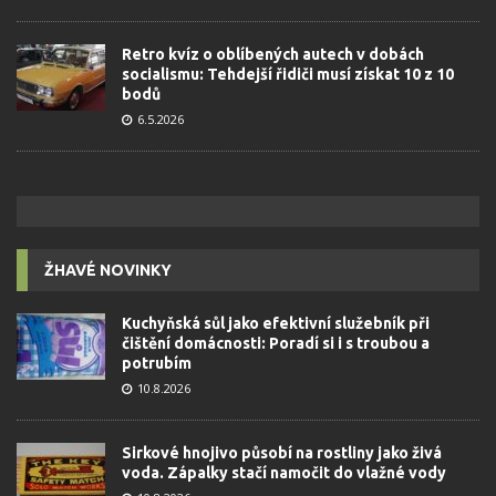
Retro kvíz o oblíbených autech v dobách
socialismu: Tehdejší řidiči musí získat 10 z 10
bodů
6.5.2026
ŽHAVÉ NOVINKY
Kuchyňská sůl jako efektivní služebník při
čištění domácnosti: Poradí si i s troubou a
potrubím
10.8.2026
Sirkové hnojivo působí na rostliny jako živá
voda. Zápalky stačí namočit do vlažné vody