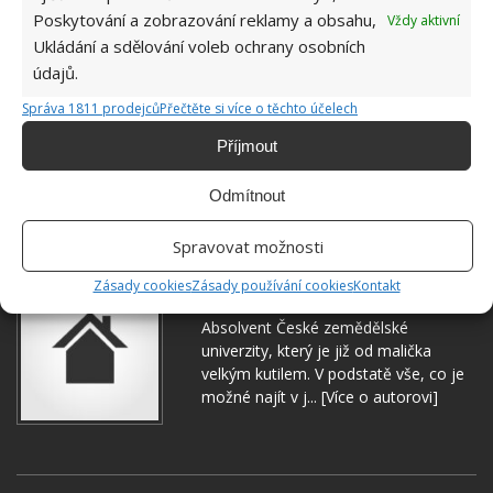
Poskytování a zobrazování reklamy a obsahu,
Vždy aktivní
Ukládání a sdělování voleb ochrany osobních
údajů.
Správa 1811 prodejců
Přečtěte si více o těchto účelech
Příjmout
Odmítnout
ČIŠTĚNÍ
MYTÍ KUCHYNĚ
ÚKLID
Spravovat možnosti
Zásady cookies
Zásady používání cookies
Kontakt
Jiří Kolář
Absolvent České zemědělské
univerzity, který je již od malička
velkým kutilem. V podstatě vše, co je
možné najít v j...
[Více o autorovi]