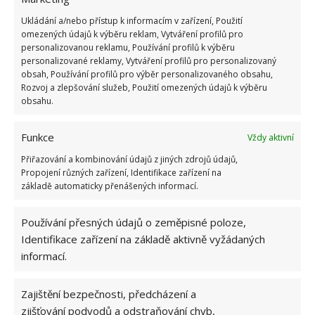
Nezapomeňte vyčistit také malé spotřebiče.
Je
Ukládání a/nebo přístup k informacím v zařízení, Použití
vhodné umýt mikrovlnnou troubu a nevynechejte ani
omezených údajů k výběru reklam, Vytváření profilů pro
personalizovanou reklamu, Používání profilů k výběru
varnou konvici. Pokud vás trápí vodní kámen, nalijte
personalizované reklamy, Vytváření profilů pro personalizovaný
do ní ocet a nechte ho vyvařit. Nezapomeňte ani na
obsah, Používání profilů pro výběr personalizovaného obsahu,
kořenky a další věci, které stojí na lince a často je
Rozvoj a zlepšování služeb, Použití omezených údajů k výběru
obsahu.
používáte. Otřete úplně vše včetně koše.
Funkce
Vždy aktivní
Zdroj: Redakce
Přiřazování a kombinování údajů z jiných zdrojů údajů,
Propojení různých zařízení, Identifikace zařízení na
základě automaticky přenášených informací.
Používání přesných údajů o zeměpisné poloze,
Identifikace zařízení na základě aktivně vyžádaných
informací.
Zajištění bezpečnosti, předcházení a
zjišťování podvodů a odstraňování chyb,