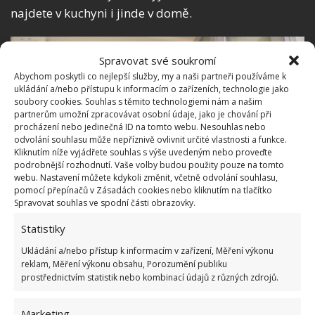
najdete v kuchyni i jinde v domě.
Spravovat své soukromí
Abychom poskytli co nejlepší služby, my a naši partneři používáme k
ukládání a/nebo přístupu k informacím o zařízeních, technologie jako
soubory cookies. Souhlas s těmito technologiemi nám a našim
partnerům umožní zpracovávat osobní údaje, jako je chování při
procházení nebo jedinečná ID na tomto webu. Nesouhlas nebo
odvolání souhlasu může nepříznivě ovlivnit určité vlastnosti a funkce.
Kliknutím níže vyjádřete souhlas s výše uvedeným nebo proveďte
podrobnější rozhodnutí. Vaše volby budou použity pouze na tomto
webu. Nastavení můžete kdykoli změnit, včetně odvolání souhlasu,
pomocí přepínačů v Zásadách cookies nebo kliknutím na tlačítko
Spravovat souhlas ve spodní části obrazovky.
Statistiky
Fotografie: Freepik
Ukládání a/nebo přístup k informacím v zařízení, Měření výkonu
reklam, Měření výkonu obsahu, Porozumění publiku
Poté budete moci vyčistit také odkapávač, kde se
prostřednictvím statistik nebo kombinací údajů z různých zdrojů.
drží nečistoty. Pokud máte myčku, nejprve do ní
všechno naskládejte a pak ji zapněte.
Marketing