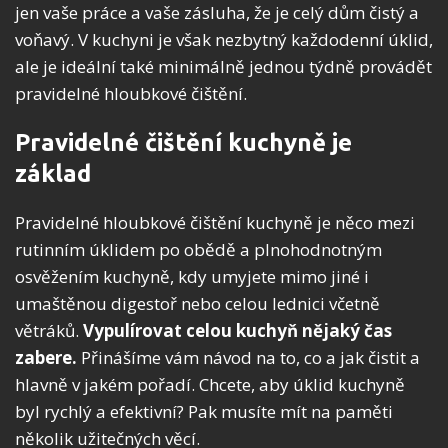
jen vaše práce a vaše zásluha, že je celý dům čistý a
voňavý. V kuchyni je však nezbytný každodenní úklid,
ale je ideální také minimálně jednou týdně provádět
pravidelné hloubkové čištění.
Pravidelné čištění kuchyně je
základ
Pravidelné hloubkové čištění kuchyně je něco mezi
rutinním úklidem po obědě a plnohodnotným
osvěžením kuchyně, kdy umyjete mimo jiné i
umaštěnou digestoř nebo celou lednici včetně
větráků.
Vypulírovat celou kuchyň nějaký čas
zabere.
Přinášíme vám návod na to, co a jak čistit a
hlavně v jakém pořadí. Chcete, aby úklid kuchyně
byl rychlý a efektivní? Pak musíte mít na paměti
několik užitečných věcí.