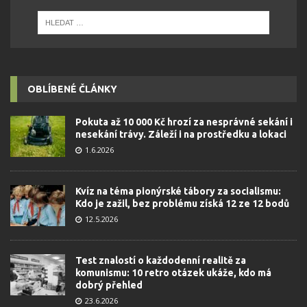
OBLÍBENÉ ČLÁNKY
Pokuta až 10 000 Kč hrozí za nesprávné sekání i
nesekání trávy. Záleží i na prostředku a lokaci
1.6.2026
Kvíz na téma pionýrské tábory za socialismu:
Kdo je zažil, bez problému získá 12 ze 12 bodů
12.5.2026
Test znalostí o každodenní realitě za
komunismu: 10 retro otázek ukáže, kdo má
dobrý přehled
23.6.2026