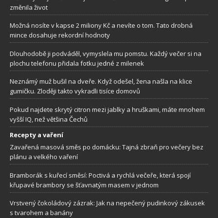
změnila život
Možná nosíte v kapse 2 miliony Kč a nevíte o tom. Tato drobná
mince dosahuje rekordní hodnoty
Dlouhodobě ji podváděl, vymyslela mu pomstu. Každý večer si na
plochu telefonu přidala fotku jedné z milenek
Neznámý muž bušil na dveře. Když odešel, žena našla na klice
gumičku. Zloději takto vykradli tisíce domovů
Pokud najdete skrytý citron mezi jablky a hruškami, máte mnohem
vyšší IQ, než většina Čechů
Recepty a vaření
Zavařená masová směs po domácku: Tajná zbraň pro večery bez
plánu a velkého vaření
Bramborák s kuřecí směsí: Poctivá a rychlá večeře, která spojí
křupavé brambory se šťavnatým masem v jednom
Vrstvený čokoládový zázrak: Jak na nepečený pudinkový zákusek
s tvarohem a banány