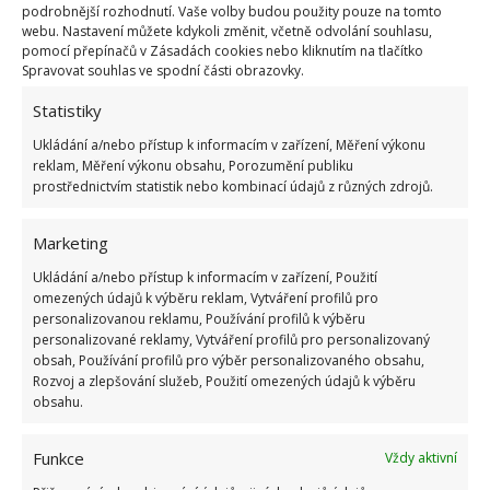
úspornější, a navíc se prodlužuje jejich životnost.
podrobnější rozhodnutí. Vaše volby budou použity pouze na tomto
webu. Nastavení můžete kdykoli změnit, včetně odvolání souhlasu,
pomocí přepínačů v Zásadách cookies nebo kliknutím na tlačítko
Spravovat souhlas ve spodní části obrazovky.
Statistiky
Ukládání a/nebo přístup k informacím v zařízení, Měření výkonu
reklam, Měření výkonu obsahu, Porozumění publiku
Jiří Kolář
prostřednictvím statistik nebo kombinací údajů z různých zdrojů.
Absolvent České zemědělské
univerzity, který je již od malička
Marketing
velkým kutilem. V podstatě vše, co je
možné najít v j...
[Více o autorovi]
Ukládání a/nebo přístup k informacím v zařízení, Použití
omezených údajů k výběru reklam, Vytváření profilů pro
personalizovanou reklamu, Používání profilů k výběru
personalizované reklamy, Vytváření profilů pro personalizovaný
obsah, Používání profilů pro výběr personalizovaného obsahu,
Rozvoj a zlepšování služeb, Použití omezených údajů k výběru
obsahu.
Funkce
Vždy aktivní