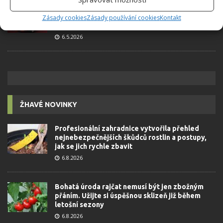
Retro kvíz o oblíbených autech v dobách
socialismu: Tehdejší řidiči musí získat 10 z 10
Zásady cookies
Zásady používání cookies
Kontakt
bodů
6.5.2026
ŽHAVÉ NOVINKY
Profesionální zahradnice vytvořila přehled
nejnebezpečnějších škůdců rostlin a postupy,
jak se jich rychle zbavit
6.8.2026
Bohatá úroda rajčat nemusí být jen zbožným
přáním. Užijte si úspěšnou sklizeň již během
letošní sezony
6.8.2026