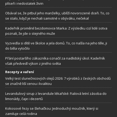
plíseň i nedostatek živin
Obával se, že pitbul jeho manželky, ublíží novorozené dceři. To, co
se stalo, když je nechali samotné v obýváku, nečekal
Kadeřník proměnil bezdomovce Marka: Z výsledku cizí lidé sotva
poznali, že jde o stejného muže
Vyzvedla si dítě ve školce a jela domů. To, co našla na jeho těle, ji
do běla vytočilo
Přání postaršího zákazníka označil za nadlidský úkol. Kadeřník
však předvedl výkon z jiného světa
Recepty a vaření
Velký test slunečnicových olejů 2026: 7 výrobků z českých obchodů
se značně liší cenou i kvalitou
Levandulový sirup z levandule lékařské: Fialová letní zásoba do
limonády, čaje i dezertů
Kokosové řezy se šlehačkou: Jednoduchý moučník, který si
zamiluje celá rodina