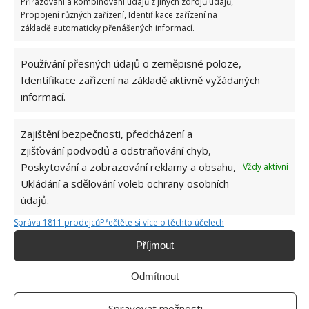
Přiřazování a kombinování údajů z jiných zdrojů údajů,
Propojení různých zařízení, Identifikace zařízení na
základě automaticky přenášených informací.
Používání přesných údajů o zeměpisné poloze,
OBLÍBENÉ ČLÁNKY
Identifikace zařízení na základě aktivně vyžádaných
informací.
Pokuta až 10 000 Kč hrozí za nesprávné sekání i
nesekání trávy. Záleží i na prostředku a lokaci
1.6.2026
Zajištění bezpečnosti, předcházení a
zjišťování podvodů a odstraňování chyb,
Poskytování a zobrazování reklamy a obsahu,
Vždy aktivní
Kvíz na téma pionýrské tábory za socialismu:
Kdo je zažil, bez problému získá 12 ze 12 bodů
Ukládání a sdělování voleb ochrany osobních
12.5.2026
údajů.
Správa 1811 prodejců
Přečtěte si více o těchto účelech
Test znalostí o každodenní realitě za
Příjmout
komunismu: 10 retro otázek ukáže, kdo má
dobrý přehled
Odmítnout
23.6.2026
Spravovat možnosti